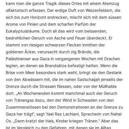
kann man die ganze Tragik dieses Ortes mit einem Atemzug
olfaktorisch erfassen. Der erdige Duft von Weizenfeldern, die
sich bis zum Horizont erstrecken, mischt sich mit dem süssen
Aroma von Pinien und dem scharfen Parfüm der
Eukalyptusbäume. Doch all das wird vom beissenden,
bedrohlichen Geruch von Asche und Feuer überdeckt. Er
stammt von riesigen schwarzen Flecken inmitten der
goldenen Äcker, verursacht durch zig Brände, die
Palästinenser aus Gaza in vergangenen Wochen mit Drachen
legten, an denen sie Brandsätze befestigt hatten. Wenn die
Brise vom Meer besonders stark weht, bringt sie den Gestank
von den Abwässern mit, die im nahen Sadschaijah jenseits der
Grenze durch die Strassen fliessen, oder von der Müllhalde
dort. „An Wochenenden kommt manchmal auch der Geruch
von Tränengas dazu, den der Wind in Schwaden von den
Zusammenstössen bei den Demonstrationen an der Grenze zu
Gaza her trägt“, sagt Yael Raz Lachiani, Sprecherin von Nahal
Os. „Dann kratzt der Hals, Kinder kriegen Tränen.“ Aber das
ist im Vergleich zu den Gefahren, mit denen sie im Alltag