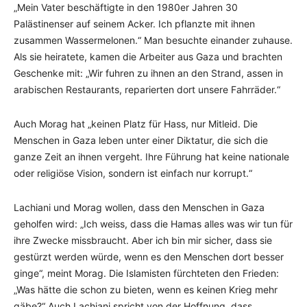
„Mein Vater beschäftigte in den 1980er Jahren 30
Palästinenser auf seinem Acker. Ich pflanzte mit ihnen
zusammen Wassermelonen.“ Man besuchte einander zuhause.
Als sie heiratete, kamen die Arbeiter aus Gaza und brachten
Geschenke mit: „Wir fuhren zu ihnen an den Strand, assen in
arabischen Restaurants, reparierten dort unsere Fahrräder.“
Auch Morag hat „keinen Platz für Hass, nur Mitleid. Die
Menschen in Gaza leben unter einer Diktatur, die sich die
ganze Zeit an ihnen vergeht. Ihre Führung hat keine nationale
oder religiöse Vision, sondern ist einfach nur korrupt.“
Lachiani und Morag wollen, dass den Menschen in Gaza
geholfen wird: „Ich weiss, dass die Hamas alles was wir tun für
ihre Zwecke missbraucht. Aber ich bin mir sicher, dass sie
gestürzt werden würde, wenn es den Menschen dort besser
ginge“, meint Morag. Die Islamisten fürchteten den Frieden:
„Was hätte die schon zu bieten, wenn es keinen Krieg mehr
gäbe?“ Auch Lachiani spricht von der Hoffnung, dass