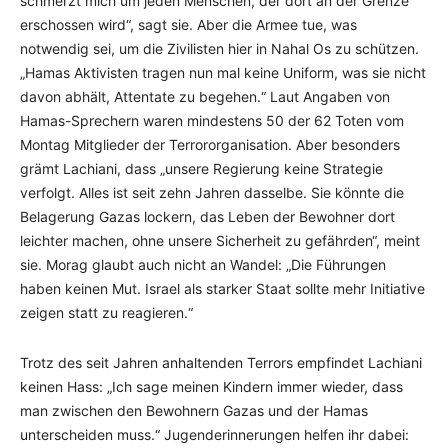
schmerzt mich um jeden Menschen, der dort an der Grenze
erschossen wird“, sagt sie. Aber die Armee tue, was
notwendig sei, um die Zivilisten hier in Nahal Os zu schützen.
„Hamas Aktivisten tragen nun mal keine Uniform, was sie nicht
davon abhält, Attentate zu begehen.“ Laut Angaben von
Hamas-Sprechern waren mindestens 50 der 62 Toten vom
Montag Mitglieder der Terrororganisation. Aber besonders
grämt Lachiani, dass „unsere Regierung keine Strategie
verfolgt. Alles ist seit zehn Jahren dasselbe. Sie könnte die
Belagerung Gazas lockern, das Leben der Bewohner dort
leichter machen, ohne unsere Sicherheit zu gefährden“, meint
sie. Morag glaubt auch nicht an Wandel: „Die Führungen
haben keinen Mut. Israel als starker Staat sollte mehr Initiative
zeigen statt zu reagieren.“
Trotz des seit Jahren anhaltenden Terrors empfindet Lachiani
keinen Hass: „Ich sage meinen Kindern immer wieder, dass
man zwischen den Bewohnern Gazas und der Hamas
unterscheiden muss.“ Jugenderinnerungen helfen ihr dabei: