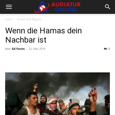
Start
Israel und Region
Wenn die Hamas dein
Nachbar ist
Von
Gil Yaron
-
22. Mai 2018
0
Facebook
X
Telegram
WhatsA