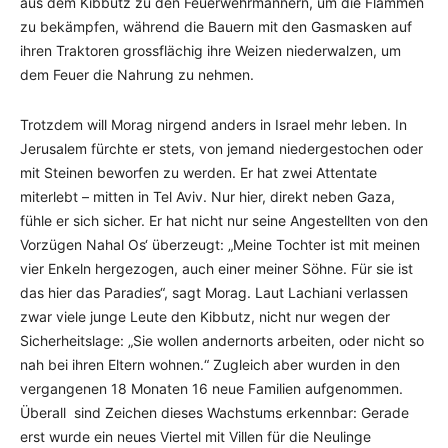
aus dem Kibbutz zu den Feuerwehrmännern, um die Flammen
zu bekämpfen, während die Bauern mit den Gasmasken auf
ihren Traktoren grossflächig ihre Weizen niederwalzen, um
dem Feuer die Nahrung zu nehmen.
Trotzdem will Morag nirgend anders in Israel mehr leben. In
Jerusalem fürchte er stets, von jemand niedergestochen oder
mit Steinen beworfen zu werden. Er hat zwei Attentate
miterlebt – mitten in Tel Aviv. Nur hier, direkt neben Gaza,
fühle er sich sicher. Er hat nicht nur seine Angestellten von den
Vorzügen Nahal Os‘ überzeugt: „Meine Tochter ist mit meinen
vier Enkeln hergezogen, auch einer meiner Söhne. Für sie ist
das hier das Paradies“, sagt Morag. Laut Lachiani verlassen
zwar viele junge Leute den Kibbutz, nicht nur wegen der
Sicherheitslage: „Sie wollen andernorts arbeiten, oder nicht so
nah bei ihren Eltern wohnen.“ Zugleich aber wurden in den
vergangenen 18 Monaten 16 neue Familien aufgenommen.
Überall sind Zeichen dieses Wachstums erkennbar: Gerade
erst wurde ein neues Viertel mit Villen für die Neulinge