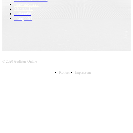
Innovation
225
Medien
112
Italiano
96
Français
91
© 2020 Audiatur-Online
Kontakt
Impressum