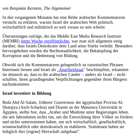
von Benjamin Kerstein,
The
Algemeiner
In den vergangenen Monaten hat eine Reihe arabischer Kommentatoren
versucht zu erklären, warum Israel der arabischen Welt politisch,
wirtschaftlich und militärisch so weit voraus zu sein scheint.
Übersetzungen zufolge, die das Middle East Media Research Institute
(MEMRI)
letzte Woche veröffentlichte
, war man sich allgemein einig
darüber, dass Israels Demokratie dem Land seine Stärke verleiht. Besonders
hervorgehoben wurden die Rechtsstaatlichkeit, die Bekämpfung der
Korruption und die Bedeutung von Bildung.
Obwohl sich die Kommentatoren gelegentlich zu rassistischen Phrasen
hinreissen liessen und Israel als „
Apartheidstaat
” beschimpften, erkannten
sie dennoch an, dass es die arabischen Länder – anders als Israel – nicht
schaffen, ihren grundlegenden Verpflichtungen gegenüber ihren Bürgern
nachzukommen.
Israel investiert in Bildung
Reda Abd Al-Salam, früherer Gouverneur der ägyptischen Provinz Al-
Sharqiya (Asch-Scharkia) und Dozent an der Mansoura Universität in
Ägypten, stellte fest, dass „Araber und Muslime unter Regierungen leben,
die seit Jahrzehnten nichts tun, um die Entwicklung ihrer Völker zu fördern
und nichts unternommen haben, um sich wirtschaftlich, gesellschaftlich,
wissenschaftlich oder demokratisch zu etablieren. Stattdessen haben sie
lediglich ihre [eigene] Herrschaft aufgebaut”.