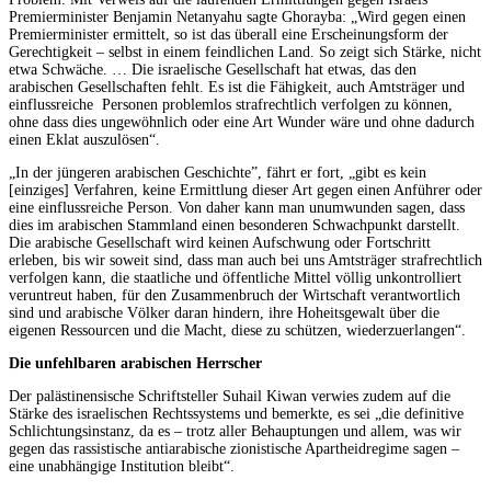
Premierminister Benjamin Netanyahu sagte Ghorayba: „Wird gegen einen
Premierminister ermittelt, so ist das überall eine Erscheinungsform der
Gerechtigkeit – selbst in einem feindlichen Land. So zeigt sich Stärke, nicht
etwa Schwäche. … Die israelische Gesellschaft hat etwas, das den
arabischen Gesellschaften fehlt. Es ist die Fähigkeit, auch Amtsträger und
einflussreiche Personen problemlos strafrechtlich verfolgen zu können,
ohne dass dies ungewöhnlich oder eine Art Wunder wäre und ohne dadurch
einen Eklat auszulösen“.
„In der jüngeren arabischen Geschichte”, fährt er fort, „gibt es kein
[einziges] Verfahren, keine Ermittlung dieser Art gegen einen Anführer oder
eine einflussreiche Person. Von daher kann man unumwunden sagen, dass
dies im arabischen Stammland einen besonderen Schwachpunkt darstellt.
Die arabische Gesellschaft wird keinen Aufschwung oder Fortschritt
erleben, bis wir soweit sind, dass man auch bei uns Amtsträger strafrechtlich
verfolgen kann, die staatliche und öffentliche Mittel völlig unkontrolliert
veruntreut haben, für den Zusammenbruch der Wirtschaft verantwortlich
sind und arabische Völker daran hindern, ihre Hoheitsgewalt über die
eigenen Ressourcen und die Macht, diese zu schützen, wiederzuerlangen“.
Die unfehlbaren arabischen Herrscher
Der palästinensische Schriftsteller Suhail Kiwan verwies zudem auf die
Stärke des israelischen Rechtssystems und bemerkte, es sei „die definitive
Schlichtungsinstanz, da es – trotz aller Behauptungen und allem, was wir
gegen das rassistische antiarabische zionistische Apartheidregime sagen –
eine unabhängige Institution bleibt“.