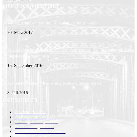
MEISTKOMMENTIERT
Wie der Iran den israelischen Golan «befreien» will
20. März 2017
Knesset-Abgeordnete Hanin Zoabi: „Wir können der Idee eines jüdischen
Staates nicht zustimmen“
15. September 2016
Die unerwünschte Offenbarung eines deutschen Syrers
8. Juli 2016
KATEGORIEN
International
1821
Audiatur Exklusiv
1623
Meinung & Analyse
1544
Israel und Region
1017
Aktuelle Kurznachrichten
637
Jüdisches Leben
371