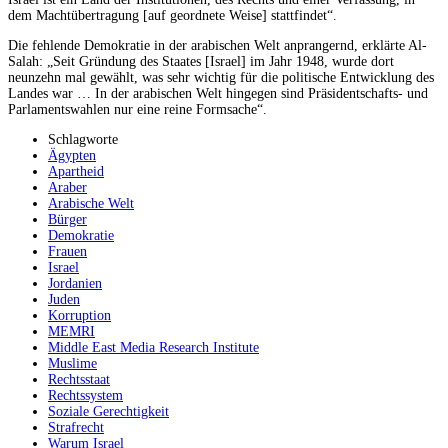
dem Machtübertragung [auf geordnete Weise] stattfindet“.
Die fehlende Demokratie in der arabischen Welt anprangernd, erklärte Al-
Salah: „Seit Gründung des Staates [Israel] im Jahr 1948, wurde dort
neunzehn mal gewählt, was sehr wichtig für die politische Entwicklung des
Landes war … In der arabischen Welt hingegen sind Präsidentschafts- und
Parlamentswahlen nur eine reine Formsache“.
Schlagworte
Ägypten
Apartheid
Araber
Arabische Welt
Bürger
Demokratie
Frauen
Israel
Jordanien
Juden
Korruption
MEMRI
Middle East Media Research Institute
Muslime
Rechtsstaat
Rechtssystem
Soziale Gerechtigkeit
Strafrecht
Warum Israel