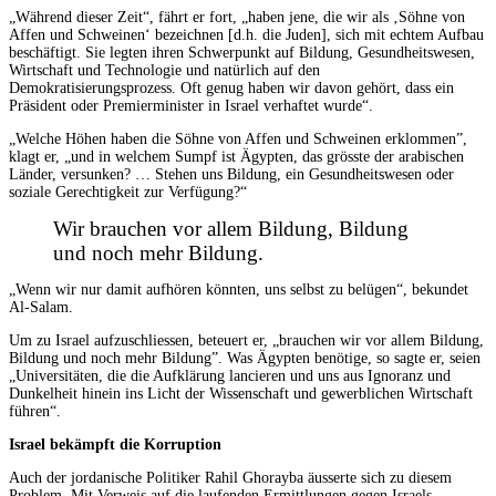
„Während dieser Zeit“, fährt er fort, „haben jene, die wir als ‚Söhne von
Affen und Schweinen‘ bezeichnen [d.h. die Juden], sich mit echtem Aufbau
beschäftigt. Sie legten ihren Schwerpunkt auf Bildung, Gesundheitswesen,
Wirtschaft und Technologie und natürlich auf den
Demokratisierungsprozess. Oft genug haben wir davon gehört, dass ein
Präsident oder Premierminister in Israel verhaftet wurde“.
„Welche Höhen haben die Söhne von Affen und Schweinen erklommen”,
klagt er, „und in welchem Sumpf ist Ägypten, das grösste der arabischen
Länder, versunken? … Stehen uns Bildung, ein Gesundheitswesen oder
soziale Gerechtigkeit zur Verfügung?“
Wir brauchen vor allem Bildung, Bildung
und noch mehr Bildung.
„Wenn wir nur damit aufhören könnten, uns selbst zu belügen“, bekundet
Al-Salam.
Um zu Israel aufzuschliessen, beteuert er, „brauchen wir vor allem Bildung,
Bildung und noch mehr Bildung”. Was Ägypten benötige, so sagte er, seien
„Universitäten, die die Aufklärung lancieren und uns aus Ignoranz und
Dunkelheit hinein ins Licht der Wissenschaft und gewerblichen Wirtschaft
führen“.
Israel bekämpft die Korruption
Auch der jordanische Politiker Rahil Ghorayba äusserte sich zu diesem
Problem. Mit Verweis auf die laufenden Ermittlungen gegen Israels