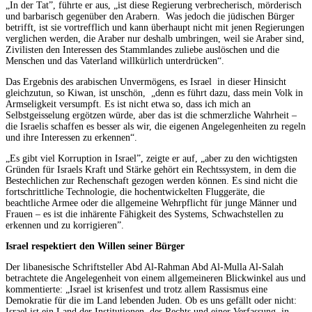
„In der Tat”, führte er aus, „ist diese Regierung verbrecherisch, mörderisch
und barbarisch gegenüber den Arabern. Was jedoch die jüdischen Bürger
betrifft, ist sie vortrefflich und kann überhaupt nicht mit jenen Regierungen
verglichen werden, die Araber nur deshalb umbringen, weil sie Araber sind,
Zivilisten den Interessen des Stammlandes zuliebe auslöschen und die
Menschen und das Vaterland willkürlich unterdrücken“.
Das Ergebnis des arabischen Unvermögens, es Israel in dieser Hinsicht
gleichzutun, so Kiwan, ist unschön, „denn es führt dazu, dass mein Volk in
Armseligkeit versumpft. Es ist nicht etwa so, dass ich mich an
Selbstgeisselung ergötzen würde, aber das ist die schmerzliche Wahrheit –
die Israelis schaffen es besser als wir, die eigenen Angelegenheiten zu regeln
und ihre Interessen zu erkennen“.
„Es gibt viel Korruption in Israel”, zeigte er auf, „aber zu den wichtigsten
Gründen für Israels Kraft und Stärke gehört ein Rechtssystem, in dem die
Bestechlichen zur Rechenschaft gezogen werden können. Es sind nicht die
fortschrittliche Technologie, die hochentwickelten Fluggeräte, die
beachtliche Armee oder die allgemeine Wehrpflicht für junge Männer und
Frauen – es ist die inhärente Fähigkeit des Systems, Schwachstellen zu
erkennen und zu korrigieren”.
Israel respektiert den Willen seiner Bürger
Der libanesische Schriftsteller Abd Al-Rahman Abd Al-Mulla Al-Salah
betrachtete die Angelegenheit von einem allgemeineren Blickwinkel aus und
kommentierte: „Israel ist krisenfest und trotz allem Rassismus eine
Demokratie für die im Land lebenden Juden. Ob es uns gefällt oder nicht:
Israel ist ein Land der Institutionen, des Rechts und einer Verfassung, in