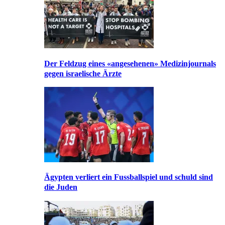
Der Feldzug eines «angesehenen» Medizinjournals
gegen israelische Ärzte
Ägypten verliert ein Fussballspiel und schuld sind
die Juden