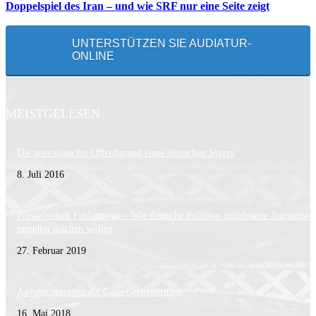
Doppelspiel des Iran – und wie SRF nur eine Seite zeigt
UNTERSTÜTZEN SIE AUDIATUR-
ONLINE
MEISTGELESEN
Die unerwünschte Offenbarung eines deutschen Syrers
8. Juli 2016
Pressefreiheit Fehlanzeige – Wie deutsche Politiker unliebsame Journaliste
mundtot machen wollen
27. Februar 2019
Ägypter stoppten die Gaza-Grenzunruhen
16. Mai 2018