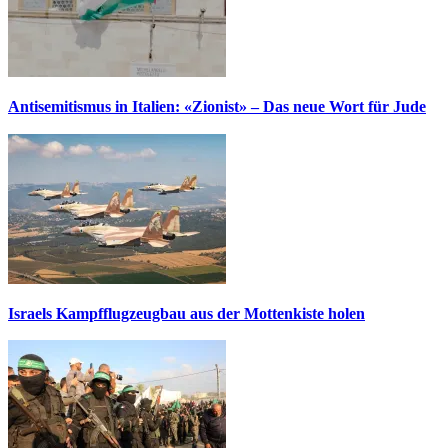
Antisemitismus in Italien: «Zionist» – Das neue Wort für Jude
Israels Kampfflugzeugbau aus der Mottenkiste holen