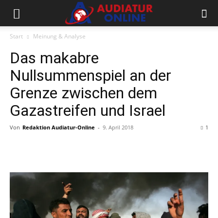
Start
Meinung & Analyse
Das makabre
Nullsummenspiel an der
Grenze zwischen dem
Gazastreifen und Israel
Von
Redaktion Audiatur-Online
-
9. April 2018
1
Facebook
X
Telegram
WhatsApp