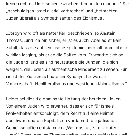
keinen echten Unterschied zwischen den beiden machen.“ Sie
„beschuldigen Israel allerlei Verbrechen“ und „betrachten
Juden überall als Sympathisanten des Zionismus“.
„Corbyn wird oft als netter Kerl beschrieben“ so Alastair
Thomas, „und ich bin sicher, er ist es auch. Aber es ist kein
Zufall, dass die antisemitische Epidemie innerhalb von Labour
wirklich losging, als er an die Spitze kam. Er wandte sich an
die Jugend, und es sind heutzutage die Jungen, die sich
weigern, die Juden als authentische Minderheit zu sehen. Für
sie ist der Zionismus heute ein Synonym für weisse
Vorherrschaft, Neoliberalismus und westlichen Kolonialismus.“
Leider sei dies die dominante Haltung der heutigen Linken:
Von einem Juden wird erwartet, dass er sich für Israels
Fehlverhalten entschuldigt, dem Recht auf eine Heimat
abschwört und die Kapitalisten verdammt, die jüdischen
Gemeinschaften entstammen. „Wer das tut, ist ein ‚guter
Jude‘.“ Diese Idee, so Thomas weiter, sei aber gefährlich, weil