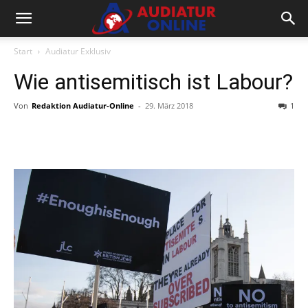
Start
Audiatur Exklusiv
Wie antisemitisch ist Labour?
Von
Redaktion Audiatur-Online
-
29. März 2018
1
Facebook
X
Telegram
WhatsA