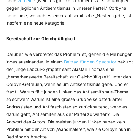
noch
verneint
: „Nein, es gibt kein Problem. Wir sind komplett
gegen jeglichen Antisemitismus in unserer Partei.“ Corbyns
neue Linie, wonach es leider antisemitische „Nester“ gebe, ist
insofern eine neue Kategorie.
Bereitschaft zur Gleichgültigkeit
Darüber, wie verbreitet das Problem ist, gehen die Meinungen
indes auseinander. In einem
Beitrag für den Spectator
beklagt
der junge Labour-Sympathisant Alastair Thomas eine
„bemerkenswerte Bereitschaft zur Gleichgültigkeit“ unter den
Corbyn-Getreuen, wenn es um Antisemitismus gehe. Und er
fragt: „Warum fällt jungen Linken das Antisemitismus-Thema
so schwer? Warum ist eine grosse Gruppe selbsterklärter
Antirassisten und Antifaschisten so zurückhaltend, wenn es
darum geht, Antisemiten aus der Partei zu werfen?“ Die
Antwort des Autors: Die meisten jungen Linken haben kein
Problem mit der Art von „Wandmalerei“, wie sie Corbyn nun in
Bedrängnis brachte.