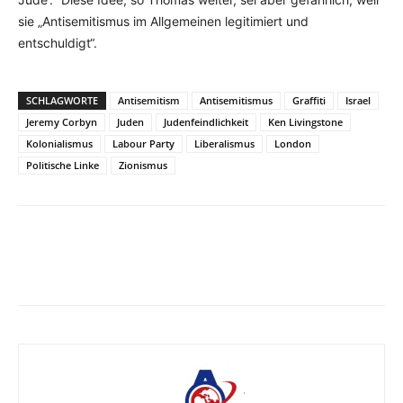
sie „Antisemitismus im Allgemeinen legitimiert und
entschuldigt“.
SCHLAGWORTE
Antisemitism
Antisemitismus
Graffiti
Israel
Jeremy Corbyn
Juden
Judenfeindlichkeit
Ken Livingstone
Kolonialismus
Labour Party
Liberalismus
London
Politische Linke
Zionismus
Facebook
X
Telegram
WhatsA