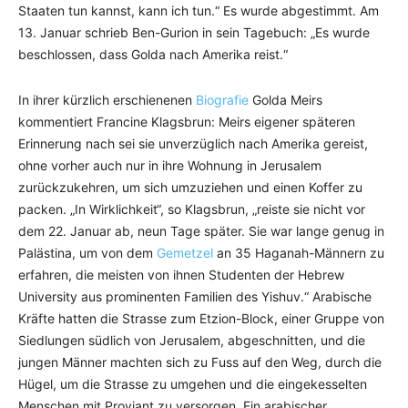
Staaten tun kannst, kann ich tun.“ Es wurde abgestimmt. Am
13. Januar schrieb Ben-Gurion in sein Tagebuch: „Es wurde
beschlossen, dass Golda nach Amerika reist.“
In ihrer kürzlich erschienenen
Biografie
Golda Meirs
kommentiert Francine Klagsbrun: Meirs eigener späteren
Erinnerung nach sei sie unverzüglich nach Amerika gereist,
ohne vorher auch nur in ihre Wohnung in Jerusalem
zurückzukehren, um sich umzuziehen und einen Koffer zu
packen. „In Wirklichkeit“, so Klagsbrun, „reiste sie nicht vor
dem 22. Januar ab, neun Tage später. Sie war lange genug in
Palästina, um von dem
Gemetzel
an 35 Haganah-Männern zu
erfahren, die meisten von ihnen Studenten der Hebrew
University aus prominenten Familien des Yishuv.“ Arabische
Kräfte hatten die Strasse zum Etzion-Block, einer Gruppe von
Siedlungen südlich von Jerusalem, abgeschnitten, und die
jungen Männer machten sich zu Fuss auf den Weg, durch die
Hügel, um die Strasse zu umgehen und die eingekesselten
Menschen mit Proviant zu versorgen. Ein arabischer