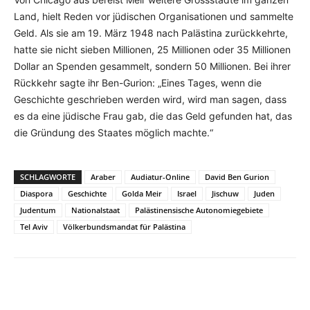
Land, hielt Reden vor jüdischen Organisationen und sammelte
Geld. Als sie am 19. März 1948 nach Palästina zurückkehrte,
hatte sie nicht sieben Millionen, 25 Millionen oder 35 Millionen
Dollar an Spenden gesammelt, sondern 50 Millionen. Bei ihrer
Rückkehr sagte ihr Ben-Gurion: „Eines Tages, wenn die
Geschichte geschrieben werden wird, wird man sagen, dass
es da eine jüdische Frau gab, die das Geld gefunden hat, das
die Gründung des Staates möglich machte.“
SCHLAGWORTE
Araber
Audiatur-Online
David Ben Gurion
Diaspora
Geschichte
Golda Meir
Israel
Jischuw
Juden
Judentum
Nationalstaat
Palästinensische Autonomiegebiete
Tel Aviv
Völkerbundsmandat für Palästina
Facebook
X
Telegram
WhatsA