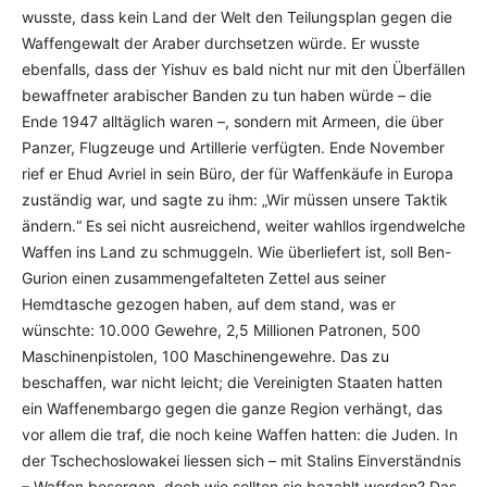
wusste, dass kein Land der Welt den Teilungsplan gegen die
Waffengewalt der Araber durchsetzen würde. Er wusste
ebenfalls, dass der Yishuv es bald nicht nur mit den Überfällen
bewaffneter arabischer Banden zu tun haben würde – die
Ende 1947 alltäglich waren –, sondern mit Armeen, die über
Panzer, Flugzeuge und Artillerie verfügten. Ende November
rief er Ehud Avriel in sein Büro, der für Waffenkäufe in Europa
zuständig war, und sagte zu ihm: „Wir müssen unsere Taktik
ändern.“ Es sei nicht ausreichend, weiter wahllos irgendwelche
Waffen ins Land zu schmuggeln. Wie überliefert ist, soll Ben-
Gurion einen zusammengefalteten Zettel aus seiner
Hemdtasche gezogen haben, auf dem stand, was er
wünschte: 10.000 Gewehre, 2,5 Millionen Patronen, 500
Maschinenpistolen, 100 Maschinengewehre. Das zu
beschaffen, war nicht leicht; die Vereinigten Staaten hatten
ein Waffenembargo gegen die ganze Region verhängt, das
vor allem die traf, die noch keine Waffen hatten: die Juden. In
der Tschechoslowakei liessen sich – mit Stalins Einverständnis
– Waffen besorgen, doch wie sollten sie bezahlt werden? Das