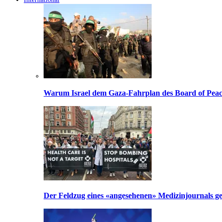
Warum Israel dem Gaza-Fahrplan des Board of Peac
Der Feldzug eines «angesehenen» Medizinjournals geg