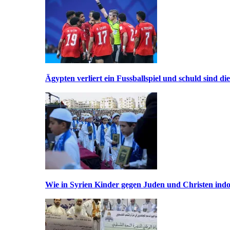
Ägypten verliert ein Fussballspiel und schuld sind di
Wie in Syrien Kinder gegen Juden und Christen indo