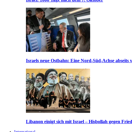
Israels neue Ostbahn: Eine Nord-Süd-Achse abseits v
Libanon einigt sich mit Israel – Hisbollah gegen Frie
International