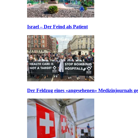
Israel – Der Feind als Patient
Der Feldzug eines «angesehenen» Medizinjournals geg