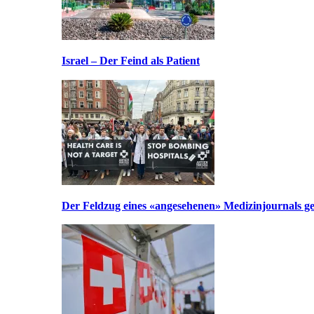
Israel – Der Feind als Patient
Der Feldzug eines «angesehenen» Medizinjournals geg