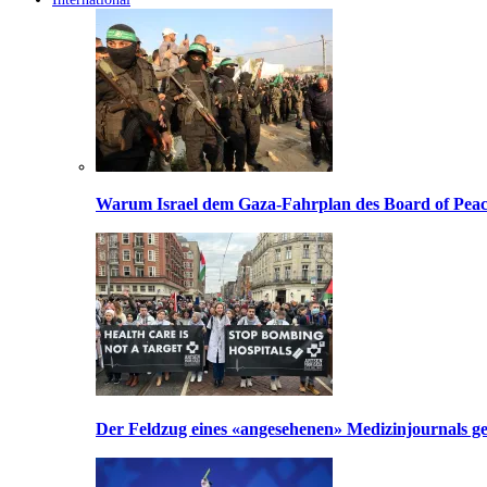
Warum Israel dem Gaza-Fahrplan des Board of Peac
Der Feldzug eines «angesehenen» Medizinjournals geg