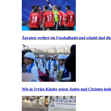
Ägypten verliert ein Fussballspiel und schuld sind di
Wie in Syrien Kinder gegen Juden und Christen indo