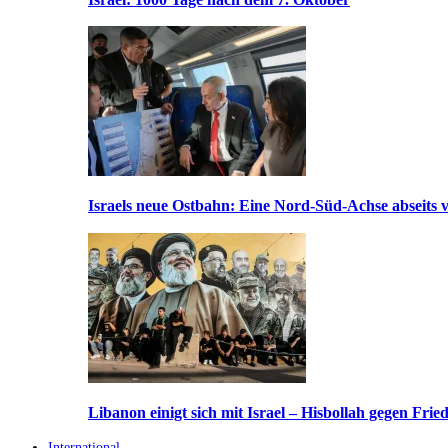
Israels neue Ostbahn: Eine Nord-Süd-Achse abseits v
Libanon einigt sich mit Israel – Hisbollah gegen Frie
International