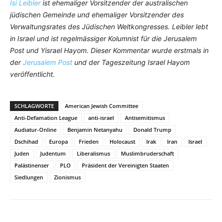
Isi Leibler
ist ehemaliger Vorsitzender der australischen
jüdischen Gemeinde und ehemaliger Vorsitzender des
Verwaltungsrates des Jüdischen Weltkongresses. Leibler lebt
in Israel und ist regelmässiger Kolumnist für die Jerusalem
Post und Yisrael Hayom. Dieser Kommentar wurde erstmals in
der
Jerusalem Post
und der Tageszeitung Israel Hayom
veröffentlicht.
SCHLAGWORTE
American Jewish Committee
Anti-Defamation League
anti-israel
Antisemitismus
Audiatur-Online
Benjamin Netanyahu
Donald Trump
Dschihad
Europa
Frieden
Holocaust
Irak
Iran
Israel
Juden
Judentum
Liberalismus
Muslimbruderschaft
Palästinenser
PLO
Präsident der Vereinigten Staaten
Siedlungen
Zionismus