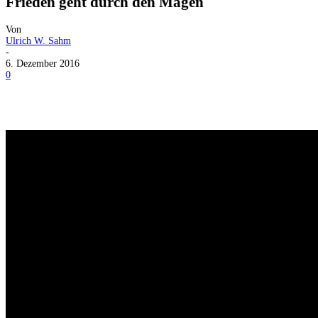
Frieden geht durch den Magen
Von
Ulrich W. Sahm
-
6. Dezember 2016
0
Facebook
X
Telegram
WhatsApp