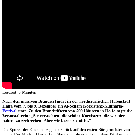
Lesezeit:
3
Minuten
Nach den massiven Bränden findet in der nordisraelischen Hafenstadt
Haifa vom 7. bis 9. Dezember ein Al-Scham Koexistenz-Kulinaria-
Festival
statt. Zu den Brandstiftern von 500 Häusern in Haifa sagte die
Veranstalterin: „Sie versuchten, die schöne Koexistenz, die wir hier
haben, zu zerbrechen: Aber wir lassen sie nicht.“
Die Spuren der Koexistenz gehen zurück auf den ersten Bürgermeister von
Haifa. Der Muslim Hassan Bey Shukri wurde von den Türken 1914 ernannt