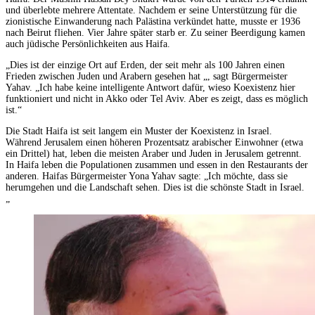
und überlebte mehrere Attentate. Nachdem er seine Unterstützung für die
zionistische Einwanderung nach Palästina verkündet hatte, musste er 1936
nach Beirut fliehen. Vier Jahre später starb er. Zu seiner Beerdigung kamen
auch jüdische Persönlichkeiten aus Haifa.
„Dies ist der einzige Ort auf Erden, der seit mehr als 100 Jahren einen
Frieden zwischen Juden und Arabern gesehen hat „, sagt Bürgermeister
Yahav. „Ich habe keine intelligente Antwort dafür, wieso Koexistenz hier
funktioniert und nicht in Akko oder Tel Aviv. Aber es zeigt, dass es möglich
ist.“
Die Stadt Haifa ist seit langem ein Muster der Koexistenz in Israel.
Während Jerusalem einen höheren Prozentsatz arabischer Einwohner (etwa
ein Drittel) hat, leben die meisten Araber und Juden in Jerusalem getrennt.
In Haifa leben die Populationen zusammen und essen in den Restaurants der
anderen. Haifas Bürgermeister Yona Yahav sagte: „Ich möchte, dass sie
herumgehen und die Landschaft sehen. Dies ist die schönste Stadt in Israel.
„