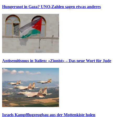
Hungersnot in Gaza? UNO-Zahlen sagen etwas anderes
Antisemitismus in Italien: «Zionist» – Das neue Wort für Jude
Israels Kampfflugzeugbau aus der Mottenkiste holen