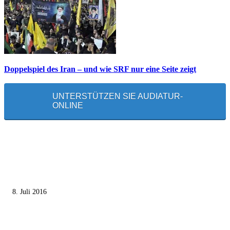
Doppelspiel des Iran – und wie SRF nur eine Seite zeigt
UNTERSTÜTZEN SIE AUDIATUR-
ONLINE
MEISTGELESEN
Die unerwünschte Offenbarung eines deutschen Syrers
8. Juli 2016
Pressefreiheit Fehlanzeige – Wie deutsche Politiker unliebsame Journaliste