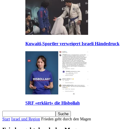
Kuwaiti-Sportler verweigert Israeli Händedruck
SRF «erklärt» die Hisbollah
Start
Israel und Region
Frieden geht durch den Magen