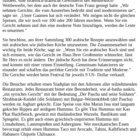
Ismaeel, eine israelisch-arabische Gewinnerin des Meisterkoch-
Wettbewerbs, bei dem auch der deutsche Tom Franz gesiegt hatte. „Wir
nehmen Gerichte, die vom Aussterben bedroht sind und modernisieren sie“,
sagte sie. „Unser Gaumen hat sich verändert. Wir mögen nicht die gleichen
Speisen, die wir noch vor 100 oder 200 Jahren mochten. Wenn Sie ein
Gericht nehmen und ihm eine moderne Note hinzufügen, werden die Leute
es umarmen.“
Sie beschloss, aus ihrer Sammlung 300 arabische Rezepte auszuwählen und
mit arabischen wie jüdischen Köche umzusetzen. Die Zusammenarbeit ist
wichtig für beide Köche, sagt sie. „Wenn Sie ein arabischer Koch sind und
sich erinnern, wie das Gericht im Haus Ihrer Großmutter schmeckte, lässt
Ihr Herz es nicht ändern. Der jüdische Koch hat diese Erinnerungen nicht,
und kommt mit einer reinen Einstellung. Gemeinsam balancieren sie
einander und schaffen das perfekte Gericht mit Tradition und Moderne.“
Die Gerichte werden beim Festival für jeweils 9 US- Dollar verkauft.
Die Besucher erhalten einen Stadtplan mit den Adressen aller teilnehmenden
Restaurants. Jedes Restaurant bietet eine Besonderheit, wie al-basha oaskru,
„ein syrisches Gericht“ mit der Bedeutung „Der Pascha und seine Soldaten“.
Shishbarak-Knödel (die Soldaten) mit Bulgur-Weizenkibbeh (der Pascha)
werden im Joghurt gekocht. Eine Speise von Abu Marun Issa sind langsam
gekochte Rippen auf seidigem Hummus. Es gibt Thai Hummus mit Kao
Phat Hackfleisch, gewürzt mit thailändischen Wurzeln, Basilikum und
Spiegelei. Es gibt auch einen griechisch-inspirierten Hummus mit
Limabohnen, Lammspießen und Auberginen. Wer mexikanisches Essen
bevorzugt erhält einen Hummus Taco mit Avocado, Tahini, Kalbfleisch und
Habanero Chipotle Chilisauce.