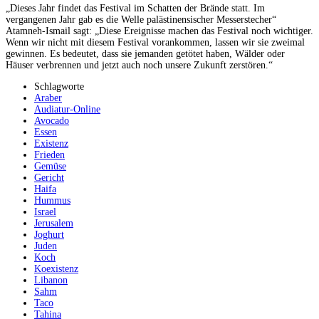
„Dieses Jahr findet das Festival im Schatten der Brände statt. Im
vergangenen Jahr gab es die Welle palästinensischer Messerstecher“
Atamneh-Ismail sagt: „Diese Ereignisse machen das Festival noch wichtiger.
Wenn wir nicht mit diesem Festival vorankommen, lassen wir sie zweimal
gewinnen. Es bedeutet, dass sie jemanden getötet haben, Wälder oder
Häuser verbrennen und jetzt auch noch unsere Zukunft zerstören.“
Schlagworte
Araber
Audiatur-Online
Avocado
Essen
Existenz
Frieden
Gemüse
Gericht
Haifa
Hummus
Israel
Jerusalem
Joghurt
Juden
Koch
Koexistenz
Libanon
Sahm
Taco
Tahina