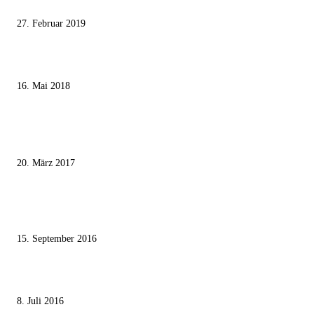
mundtot machen wollen
27. Februar 2019
Ägypter stoppten die Gaza-Grenzunruhen
16. Mai 2018
MEISTKOMMENTIERT
Wie der Iran den israelischen Golan «befreien» will
20. März 2017
Knesset-Abgeordnete Hanin Zoabi: „Wir können der Idee eines jüdischen
Staates nicht zustimmen“
15. September 2016
Die unerwünschte Offenbarung eines deutschen Syrers
8. Juli 2016