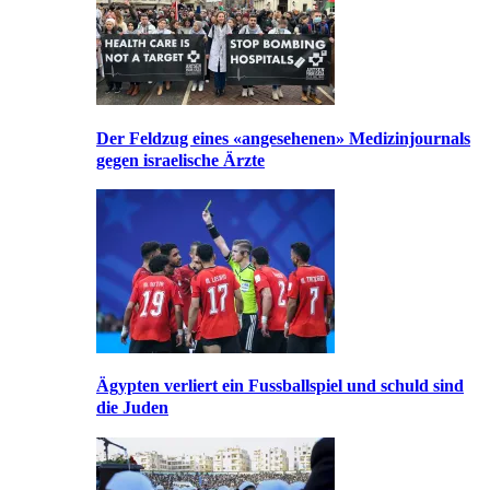
Der Feldzug eines «angesehenen» Medizinjournals
gegen israelische Ärzte
Ägypten verliert ein Fussballspiel und schuld sind
die Juden