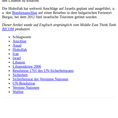
den Libanon zu schaffen.
Die Hisbollah hat weltweit Anschläge auf Israelis geplant und ausgeführt, u.
a. den
Bombenanschlag
auf einen Reisebus in dem bulgarischen Ferienort
Burgas, bei dem 2012 fünf israelische Touristen getötet wurden.
Dieser Artikel wurde auf Englisch ursprünglich vom Middle East Think Tank
BICOM
produziert.
Schlagworte
Anschlag
Assad
Hisbollah
Iran
Israel
Libanon
Libanonkrieg 2006
Resolution 1701 des UN-Sicherheitsrates
Sicherheit
Sicherheitsrat der Vereinten Nationen
UN-Resolution
Vereinte Nationen
Waffen
Facebook
X
Telegram
WhatsApp