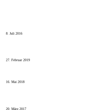
MEISTGELESEN
Die unerwünschte Offenbarung eines deutschen Syrers
8. Juli 2016
Pressefreiheit Fehlanzeige – Wie deutsche Politiker unliebsame Journaliste
mundtot machen wollen
27. Februar 2019
Ägypter stoppten die Gaza-Grenzunruhen
16. Mai 2018
MEISTKOMMENTIERT
Wie der Iran den israelischen Golan «befreien» will
20. März 2017