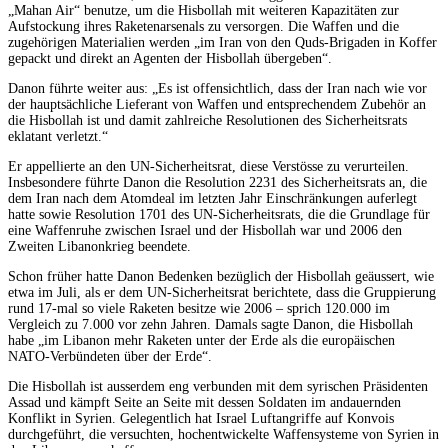
„Mahan Air“ benutze, um die Hisbollah mit weiteren Kapazitäten zur
Aufstockung ihres Raketenarsenals zu versorgen. Die Waffen und die
zugehörigen Materialien werden „im Iran von den Quds-Brigaden in Koffer
gepackt und direkt an Agenten der Hisbollah übergeben“.
Danon führte weiter aus: „Es ist offensichtlich, dass der Iran nach wie vor
der hauptsächliche Lieferant von Waffen und entsprechendem Zubehör an
die Hisbollah ist und damit zahlreiche Resolutionen des Sicherheitsrats
eklatant verletzt.“
Er appellierte an den UN-Sicherheitsrat, diese Verstösse zu verurteilen.
Insbesondere führte Danon die Resolution 2231 des Sicherheitsrats an, die
dem Iran nach dem Atomdeal im letzten Jahr Einschränkungen auferlegt
hatte sowie Resolution 1701 des UN-Sicherheitsrats, die die Grundlage für
eine Waffenruhe zwischen Israel und der Hisbollah war und 2006 den
Zweiten Libanonkrieg beendete.
Schon früher hatte Danon Bedenken bezüglich der Hisbollah geäussert, wie
etwa im Juli, als er dem UN-Sicherheitsrat berichtete, dass die Gruppierung
rund 17-mal so viele Raketen besitze wie 2006 – sprich 120.000 im
Vergleich zu 7.000 vor zehn Jahren. Damals sagte Danon, die Hisbollah
habe „im Libanon mehr Raketen unter der Erde als die europäischen
NATO-Verbündeten über der Erde“.
Die Hisbollah ist ausserdem eng verbunden mit dem syrischen Präsidenten
Assad und kämpft Seite an Seite mit dessen Soldaten im andauernden
Konflikt in Syrien. Gelegentlich hat Israel Luftangriffe auf Konvois
durchgeführt, die versuchten, hochentwickelte Waffensysteme von Syrien in