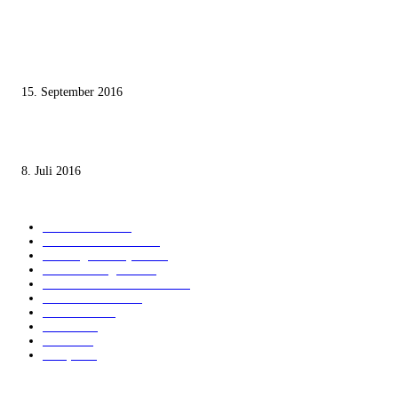
Knesset-Abgeordnete Hanin Zoabi: „Wir können der Idee eines jüdischen
Staates nicht zustimmen“
15. September 2016
Die unerwünschte Offenbarung eines deutschen Syrers
8. Juli 2016
KATEGORIEN
International
1821
Audiatur Exklusiv
1623
Meinung & Analyse
1544
Israel und Region
1017
Aktuelle Kurznachrichten
637
Jüdisches Leben
371
Innovation
225
Medien
112
Italiano
96
Français
91