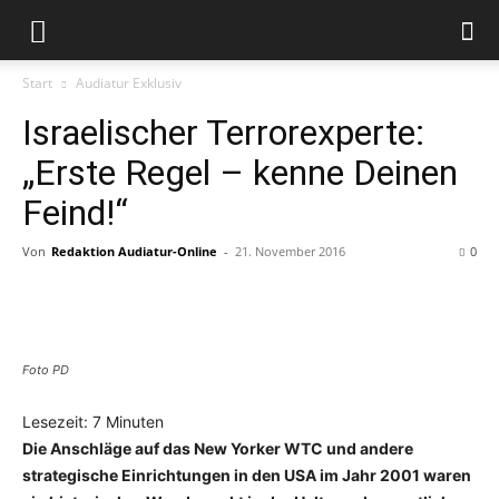
Start
Audiatur Exklusiv
Israelischer Terrorexperte:
„Erste Regel – kenne Deinen
Feind!“
Von
Redaktion Audiatur-Online
-
21. November 2016
0
Facebook
X
Telegram
WhatsApp
Foto PD
Lesezeit:
7
Minuten
Die Anschläge auf das New Yorker WTC und andere
strategische Einrichtungen in den USA im Jahr 2001 waren