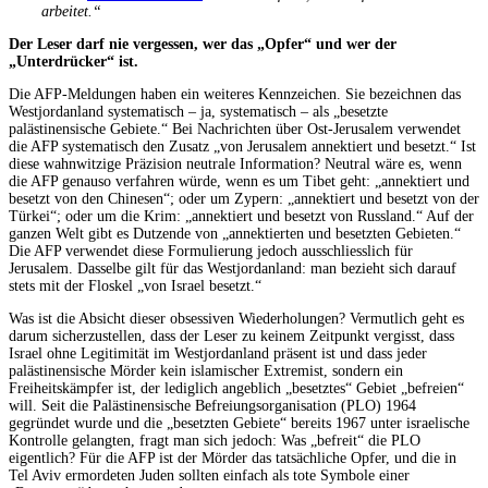
arbeitet.“
Der Leser darf nie vergessen, wer das „Opfer“ und wer der
„Unterdrücker“ ist.
Die AFP-Meldungen haben ein weiteres Kennzeichen. Sie bezeichnen das
Westjordanland systematisch – ja, systematisch – als „besetzte
palästinensische Gebiete.“ Bei Nachrichten über Ost-Jerusalem verwendet
die AFP systematisch den Zusatz „von Jerusalem annektiert und besetzt.“ Ist
diese wahnwitzige Präzision neutrale Information? Neutral wäre es, wenn
die AFP genauso verfahren würde, wenn es um Tibet geht: „annektiert und
besetzt von den Chinesen“; oder um Zypern: „annektiert und besetzt von der
Türkei“; oder um die Krim: „annektiert und besetzt von Russland.“ Auf der
ganzen Welt gibt es Dutzende von „annektierten und besetzten Gebieten.“
Die AFP verwendet diese Formulierung jedoch ausschliesslich für
Jerusalem. Dasselbe gilt für das Westjordanland: man bezieht sich darauf
stets mit der Floskel „von Israel besetzt.“
Was ist die Absicht dieser obsessiven Wiederholungen? Vermutlich geht es
darum sicherzustellen, dass der Leser zu keinem Zeitpunkt vergisst, dass
Israel ohne Legitimität im Westjordanland präsent ist und dass jeder
palästinensische Mörder kein islamischer Extremist, sondern ein
Freiheitskämpfer ist, der lediglich angeblich „besetztes“ Gebiet „befreien“
will. Seit die Palästinensische Befreiungsorganisation (PLO) 1964
gegründet wurde und die „besetzten Gebiete“ bereits 1967 unter israelische
Kontrolle gelangten, fragt man sich jedoch: Was „befreit“ die PLO
eigentlich? Für die AFP ist der Mörder das tatsächliche Opfer, und die in
Tel Aviv ermordeten Juden sollten einfach als tote Symbole einer