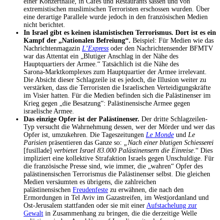
einer Konzerthalle, in Cafés und Restaurants sassen und von
extremistischen muslimischen Terroristen erschossen wurden. Über
eine derartige Parallele wurde jedoch in den französischen Medien
nicht berichtet.
In Israel gibt es keinen islamistischen Terrorismus. Dort ist es ein
Kampf der „Nationalen Befreiung“.
Beispiel: Für Medien wie das
Nachrichtenmagazin
L’Express
oder den Nachrichtensender BFMTV
war das Attentat ein „Blutiger Anschlag in der Nähe des
Hauptquartiers der Armee.“ Tatsächlich ist die Nähe des
Sarona‑Marktkomplexes zum Hauptquartier der Armee irrelevant.
Die Absicht dieser Schlagzeile ist es jedoch, die Illusion weiter zu
verstärken, dass die Terroristen die Israelischen Verteidigungskräfte
im Visier hatten. Für die Medien befinden sich die Palästinenser im
Krieg gegen „die Besatzung“: Palästinensische Armee gegen
israelische Armee.
Das einzige Opfer ist der Palästinenser.
Der dritte Schlagzeilen-
Typ versucht die Wahrnehmung dessen, wer der Mörder und wer das
Opfer ist, umzukehren. Die Tageszeitungen
Le Monde
und
Le
Parisien
präsentieren das Ganze so:
„Nach einer blutigen Schiesserei
[fusillade]
verbietet Israel 83.000 Palästinensern die Einreise
.“ Dies
impliziert eine kollektive Strafaktion Israels gegen Unschuldige. Für
die französische Presse sind, wie immer, die „wahren“ Opfer des
palästinensischen Terrorismus die Palästinenser selbst. Die gleichen
Medien versäumten es übrigens, die zahlreichen
palästinensischen
Freudenfeste
zu erwähnen, die nach den
Ermordungen in Tel Aviv im Gazastreifen, im Westjordanland und
Ost-Jerusalem stattfanden oder sie mit einer
Aufstachelung zur
Gewalt
in Zusammenhang zu bringen, die die derzeitige Welle