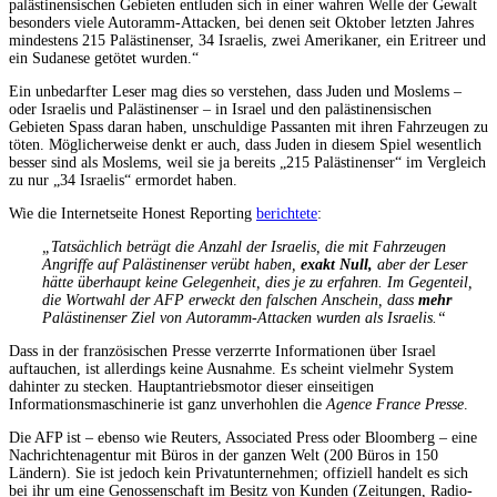
palästinensischen Gebieten entluden sich in einer wahren Welle der Gewalt
besonders viele Autoramm-Attacken, bei denen seit Oktober letzten Jahres
mindestens 215 Palästinenser, 34 Israelis, zwei Amerikaner, ein Eritreer und
ein Sudanese getötet wurden.“
Ein unbedarfter Leser mag dies so verstehen, dass Juden und Moslems –
oder Israelis und Palästinenser – in Israel und den palästinensischen
Gebieten Spass daran haben, unschuldige Passanten mit ihren Fahrzeugen zu
töten. Möglicherweise denkt er auch, dass Juden in diesem Spiel wesentlich
besser sind als Moslems, weil sie ja bereits „215 Palästinenser“ im Vergleich
zu nur „34 Israelis“ ermordet haben.
Wie die Internetseite Honest Reporting
berichtete
:
„Tatsächlich beträgt die Anzahl der Israelis, die mit Fahrzeugen
Angriffe auf Palästinenser verübt haben,
exakt Null,
aber der Leser
hätte überhaupt keine Gelegenheit, dies je zu erfahren. Im Gegenteil,
die Wortwahl der AFP erweckt den falschen Anschein, dass
mehr
Palästinenser Ziel von Autoramm-Attacken wurden als Israelis.“
Dass in der französischen Presse verzerrte Informationen über Israel
auftauchen, ist allerdings keine Ausnahme. Es scheint vielmehr System
dahinter zu stecken. Hauptantriebsmotor dieser einseitigen
Informationsmaschinerie ist ganz unverhohlen die
Agence France Presse
.
Die AFP ist – ebenso wie Reuters, Associated Press oder Bloomberg – eine
Nachrichtenagentur mit Büros in der ganzen Welt (200 Büros in 150
Ländern). Sie ist jedoch kein Privatunternehmen; offiziell handelt es sich
bei ihr um eine Genossenschaft im Besitz von Kunden (Zeitungen, Radio-