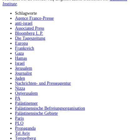
Institute
.
Schlagworte
Agence France-Presse
anti-israel
Associated Press
Bloomberg L.P.
Die Tageszeitung
Europa
Frankreich
Gaza
Hamas
Israel
Jerusalem
Journalist
Juden
Nachrichten- und Presseagentur
Nizza
Ostjerusalem
PA
Palästinenser
Palästinensische Befreiungsorganisation
Palästinensische Gebiete
Paris
PLO
Propaganda
Tel Aviv
Tempelberg