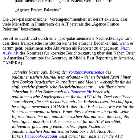
palästinensischer Anschläge auf Israelis weiter befeuerte.
„Agence France Palestine“
Die „pro-palästinensische“ Voreingenommenheit ist derart eklatant, dass
viele Menschen in Frankreich die AFP jetzt als die „Agence France
Palestine“ bezeichnen.
Sie ist so durch und durch eine „pro-palästinensische Nachrichtenagentur“,
dass diese französische Institution keinerlei ethische Bedenken hat, wenn es
darum geht, palästinensische Aktivisten als Reporter zu engagieren.
Nach
Auskunft
des Komitees für korrekte Berichterstattung über den Nahen Osten
in Amerika (Committee for Accuracy in Middle East Reporting in America,
CAMERA):
„schreibt Nasser Abu Baker, der
Vorstandsvorsitzende
des
palästinensischen Journalistenverbands – der treibenden Kraft hinter
dem Boykott israelischer Journalisten und Medien – ebenfalls für die
einflussreiche französische Nachrichtenagentur … seit über einem
Jahrzehnt ist Abu Baker auch
als Reporter für
israelisch-
palästinensische Angelegenheiten für die AFP tätig. Zwei israelische
Journalisten, die sich thematisch mit den Palästinensern beschäftigen,
bestätigten gegenüber CAMERA, dass Abu Baker nach wie vor für die
Nachrichtenagentur arbeitet. Einer dieser Reporter überprüfte seine
Informationen bei drei palästinensischen Journalisten, die ebenfalls
bestätigten, dass Abu Baker immer noch für die AFP berichtet,
während er gleichzeitig einen hochrangigen Posten beim
palästinensischen Journalistenverband bekleidet. Auch Abu
Bakers
Facebook-Account
weist darauf hin, dass er für die AFP