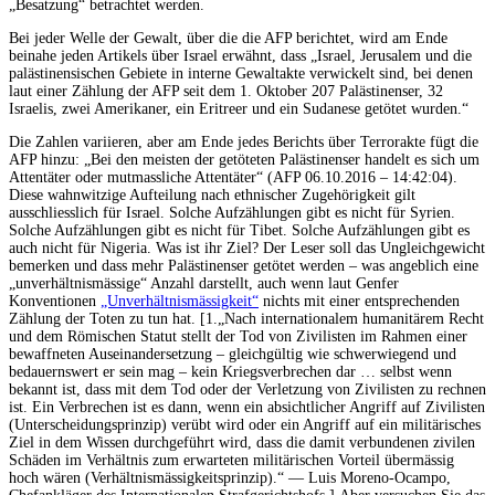
„Besatzung“ betrachtet werden.
Bei jeder Welle der Gewalt, über die die AFP berichtet, wird am Ende
beinahe jeden Artikels über Israel erwähnt, dass „Israel, Jerusalem und die
palästinensischen Gebiete in interne Gewaltakte verwickelt sind, bei denen
laut einer Zählung der AFP seit dem 1. Oktober 207 Palästinenser, 32
Israelis, zwei Amerikaner, ein Eritreer und ein Sudanese getötet wurden.“
Die Zahlen variieren, aber am Ende jedes Berichts über Terrorakte fügt die
AFP hinzu: „Bei den meisten der getöteten Palästinenser handelt es sich um
Attentäter oder mutmassliche Attentäter“ (AFP 06.10.2016 – 14:42:04).
Diese wahnwitzige Aufteilung nach ethnischer Zugehörigkeit gilt
ausschliesslich für Israel. Solche Aufzählungen gibt es nicht für Syrien.
Solche Aufzählungen gibt es nicht für Tibet. Solche Aufzählungen gibt es
auch nicht für Nigeria. Was ist ihr Ziel? Der Leser soll das Ungleichgewicht
bemerken und dass mehr Palästinenser getötet werden – was angeblich eine
„unverhältnismässige“ Anzahl darstellt, auch wenn laut Genfer
Konventionen
„Unverhältnismässigkeit“
nichts mit einer entsprechenden
Zählung der Toten zu tun hat. [1.„Nach internationalem humanitärem Recht
und dem Römischen Statut stellt der Tod von Zivilisten im Rahmen einer
bewaffneten Auseinandersetzung – gleichgültig wie schwerwiegend und
bedauernswert er sein mag – kein Kriegsverbrechen dar … selbst wenn
bekannt ist, dass mit dem Tod oder der Verletzung von Zivilisten zu rechnen
ist. Ein Verbrechen ist es dann, wenn ein absichtlicher Angriff auf Zivilisten
(Unterscheidungsprinzip) verübt wird oder ein Angriff auf ein militärisches
Ziel in dem Wissen durchgeführt wird, dass die damit verbundenen zivilen
Schäden im Verhältnis zum erwarteten militärischen Vorteil übermässig
hoch wären (Verhältnismässigkeitsprinzip).“ — Luis Moreno-Ocampo,