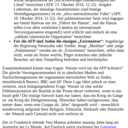
wurde beispielsweise als „ein schwefeliges Knessetmitglied des
Likud“ bezeichnet (AFP, 13. Oktober 2014, 12:22). Avigdor
Lieberman, der damalige Aussenminister (und heutige
Verteidigungsminister) ist ein „ultra-nationalistischer Falke“ (APF,
18. Oktober 2014. 21:52). Auf palästinensischer Seite wird dagegen
aus Ismail Radwan nur ein „Führer der Hamas“, und die Hamas
selbst (von allen westlichen Ländern als internationale
Terrororganisation eingestuft) wird schlicht und einfach als eine
„radikale islamistische Organisation“ bezeichnet.
Für die AFP sind Juden die einzigen „Extremisten“:
Angehörige
der Regierung Netanyahu oder Siedler. Junge „Muslime“ oder junge
„Palästinenser“ werden nie als „Extremisten“ bezeichnet, selbst dann
nicht, wenn sie Steine werfen, Pilger erstechen oder jüdische
Besucher auf dem Tempelberg bedrohen und beschimpfen.
Zusammenfassend könnte man fragen: Warum wird nur die AFP kritisiert?
Die gleiche Voreingenommenheit ist in sämtlichen Medien und
Nachrichtenagenturen der sogenannten entwickelten Welt zu finden,
einschliesslich Reuters, BBC und AP. Diese Lage führt jedoch zu einer
weiteren, noch beängstigenderen Frage: Warum ist eine solche
Fehlinterpretation der Realität in der Presse derart verbreitet, wenn es um
Israel geht? Die einzige Antwort kann nur lauten, dass ein Krieg im Gange
ist: ein Krieg der Delegitimierung. Historiker haben nachgewiesen, dass
immer dann, wenn eine Gruppe als „böse“ dargestellt wird – menschlich
minderwertig aufgrund ihrer Religion, Ethnizität, Herkunft oder Hautfarbe
– der Wunsch nach Genozid nicht weit entfernt ist.
Der in Frankreich lebende Yves Mamou arbeitete zwanzig Jahre lang als
Journalist bei Le Monde. Auf Englisch zuerst erschienen bei
Gatestone