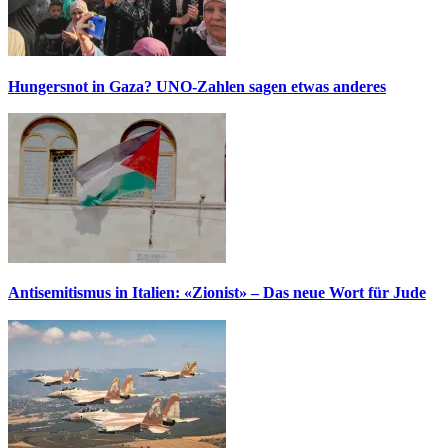
Hungersnot in Gaza? UNO-Zahlen sagen etwas anderes
Antisemitismus in Italien: «Zionist» – Das neue Wort für Jude