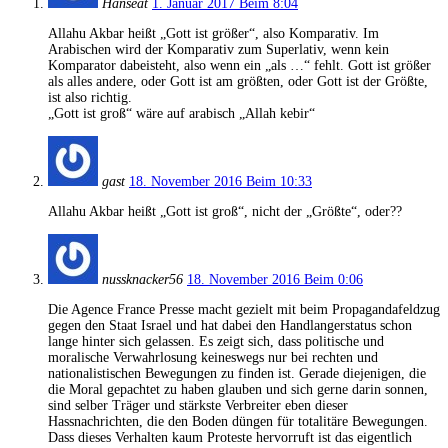
Hanseat
1. Januar 2017 Beim 8:04
Allahu Akbar heißt „Gott ist größer“, also Komparativ. Im
Arabischen wird der Komparativ zum Superlativ, wenn kein
Komparator dabeisteht, also wenn ein „als …“ fehlt. Gott ist größer
als alles andere, oder Gott ist am größten, oder Gott ist der Größte,
ist also richtig.
„Gott ist groß“ wäre auf arabisch „Allah kebir“
gast
18. November 2016 Beim 10:33
Allahu Akbar heißt „Gott ist groß“, nicht der „Größte“, oder??
nussknacker56
18. November 2016 Beim 0:06
Die Agence France Presse macht gezielt mit beim Propagandafeldzug
gegen den Staat Israel und hat dabei den Handlangerstatus schon
lange hinter sich gelassen. Es zeigt sich, dass politische und
moralische Verwahrlosung keineswegs nur bei rechten und
nationalistischen Bewegungen zu finden ist. Gerade diejenigen, die
die Moral gepachtet zu haben glauben und sich gerne darin sonnen,
sind selber Träger und stärkste Verbreiter eben dieser
Hassnachrichten, die den Boden düngen für totalitäre Bewegungen.
Dass dieses Verhalten kaum Proteste hervorruft ist das eigentlich