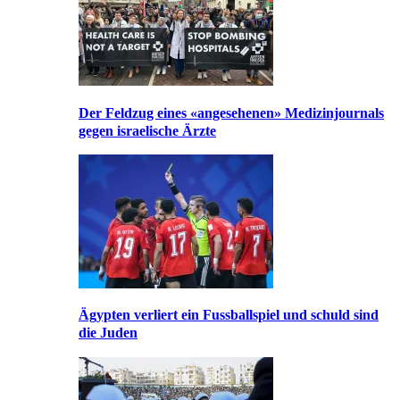
Der Feldzug eines «angesehenen» Medizinjournals
gegen israelische Ärzte
Ägypten verliert ein Fussballspiel und schuld sind
die Juden