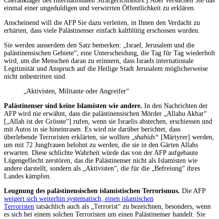
Chefankläger des Internationalen Strafgerichtshofs.] Aber versuchen Sie das
einmal einer ungeduldigen und verwirrten Öffentlichkeit zu erklären.
Anscheinend will die AFP Sie dazu verleiten, in Ihnen den Verdacht zu
erhärten, dass viele Palästinenser einfach kaltblütig erschossen wurden.
Sie werden ausserdem den Satz bemerken: „Israel, Jerusalem und die
palästinensischen Gebiete“, eine Unterscheidung, die Tag für Tag wiederholt
wird, um die Menschen daran zu erinnern, dass Israels internationale
Legitimität und Anspruch auf die Heilige Stadt Jerusalem möglicherweise
nicht unbestritten sind.
„Aktivisten, Militante oder Angreifer“
Palästinenser sind keine Islamisten wie andere.
In den Nachrichten der
AFP wird nie erwähnt, dass die palästinensischen Mörder „Allahu Akbar“
[„Allah ist der Grösste“] rufen, wenn sie Israelis abstechen, erschiessen und
mit Autos in sie hineinrasen. Es wird nie darüber berichtet, dass
überlebende Terroristen erklärten, sie wollten „
shahids“
[Märtyrer] werden,
um mit 72 Jungfrauen belohnt zu werden, die sie in den Gärten Allahs
erwarten. Diese schlichte Wahrheit würde das von der AFP aufgebaute
Lügengeflecht zerstören, das die Palästinenser nicht als Islamisten wie
andere darstellt, sondern als „Aktivisten“, die für die „Befreiung“ ihres
Landes kämpfen.
Leugnung des palästinensischen islamistischen Terrorismus.
Die AFP
weigert sich weiterhin systematisch, einen islamischen
Terroristen
tatsächlich auch als „Terrorist“ zu bezeichnen, besonders, wenn
es sich bei einem solchen Terroristen um einen Palästinenser handelt. Sie