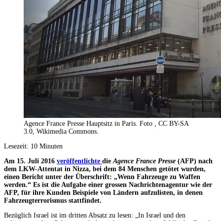
Agence France Presse Hauptsitz in Paris. Foto , CC BY-SA
3.0, Wikimedia Commons.
Lesezeit:
10
Minuten
Am 15. Juli 2016
veröffentlichte
die
Agence France Presse
(AFP) nach
dem LKW-Attentat in Nizza, bei dem 84 Menschen getötet wurden,
einen Bericht unter der Überschrift: „Wenn Fahrzeuge zu Waffen
werden.“ Es ist die Aufgabe einer grossen Nachrichtenagentur wie der
AFP, für ihre Kunden Beispiele von Ländern aufzulisten, in denen
Fahrzeugterrorismus stattfindet.
Bezüglich Israel ist im dritten Absatz zu lesen: „In Israel und den