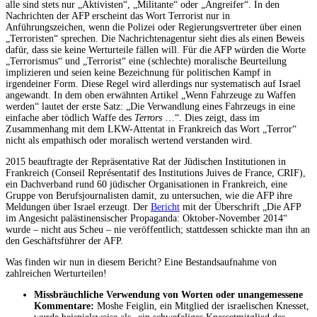
alle sind stets nur „Aktivisten“, „Militante“ oder „Angreifer“. In den
Nachrichten der AFP erscheint das Wort Terrorist nur in
Anführungszeichen, wenn die Polizei oder Regierungsvertreter über einen
„Terroristen“ sprechen. Die Nachrichtenagentur sieht dies als einen Beweis
dafür, dass sie keine Werturteile fällen will. Für die AFP würden die Worte
„Terrorismus“ und „Terrorist“ eine (schlechte) moralische Beurteilung
implizieren und seien keine Bezeichnung für politischen Kampf in
irgendeiner Form. Diese Regel wird allerdings nur systematisch auf Israel
angewandt. In dem oben erwähnten Artikel „Wenn Fahrzeuge zu Waffen
werden“ lautet der erste Satz: „Die Verwandlung eines Fahrzeugs in eine
einfache aber tödlich Waffe des
Terrors
…“. Dies zeigt, dass im
Zusammenhang mit dem LKW-Attentat in Frankreich das Wort „Terror“
nicht als empathisch oder moralisch wertend verstanden wird.
2015 beauftragte der Repräsentative Rat der Jüdischen Institutionen in
Frankreich (Conseil Représentatif des Institutions Juives de France, CRIF),
ein Dachverband rund 60 jüdischer Organisationen in Frankreich, eine
Gruppe von Berufsjournalisten damit, zu untersuchen, wie die AFP ihre
Meldungen über Israel erzeugt. Der
Bericht
mit der Überschrift „Die AFP
im Angesicht palästinensischer Propaganda: Oktober-November 2014“
wurde – nicht aus Scheu – nie veröffentlich; stattdessen schickte man ihn an
den Geschäftsführer der AFP.
Was finden wir nun in diesem Bericht? Eine Bestandsaufnahme von
zahlreichen Werturteilen!
Missbräuchliche Verwendung von Worten oder unangemessene
Kommentare:
Moshe Feiglin, ein Mitglied der israelischen Knesset,