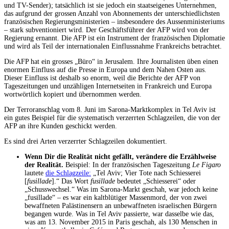
und TV-Sender); tatsächlich ist sie jedoch ein staatseigenes Unternehmen,
das aufgrund der grossen Anzahl von Abonnements der unterschiedlichsten
französischen Regierungsministerien – insbesondere des Aussenministeriums
– stark subventioniert wird. Der Geschäftsführer der AFP wird von der
Regierung ernannt. Die AFP ist ein Instrument der französischen Diplomatie
und wird als Teil der internationalen Einflussnahme Frankreichs betrachtet.
Die AFP hat ein grosses „Büro“ in Jerusalem. Ihre Journalisten üben einen
enormen Einfluss auf die Presse in Europa und dem Nahen Osten aus.
Dieser Einfluss ist deshalb so enorm, weil die Berichte der AFP von
Tageszeitungen und unzähligen Internetseiten in Frankreich und Europa
wortwörtlich kopiert und übernommen werden.
Der Terroranschlag vom 8. Juni im Sarona-Marktkomplex in Tel Aviv ist
ein gutes Beispiel für die systematisch verzerrten Schlagzeilen, die von der
AFP an ihre Kunden geschickt werden.
Es sind drei Arten verzerrter Schlagzeilen dokumentiert.
Wenn Dir die Realität nicht gefällt, verändere die Erzählweise
der Realität.
Beispiel: In der französischen Tageszeitung
Le Figaro
lautete
die Schlagzeile:
„Tel Aviv; Vier Tote nach Schiesserei
[
fusillade
].“ Das Wort
fusillade
bedeutet „Schiesserei“ oder
„Schusswechsel.“ Was im Sarona-Markt geschah, war jedoch keine
„fusillade“ – es war ein kaltblütiger Massenmord, der von zwei
bewaffneten Palästinensern an unbewaffneten israelischen Bürgern
begangen wurde. Was in Tel Aviv passierte, war dasselbe wie das,
was am 13. November 2015 in Paris geschah, als 130 Menschen in