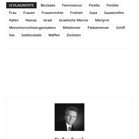
SCHLAGWORTE
Blockade
Feminismus
Flotilla
Flottille
Frau
Frauen
Frauenrechte
Freiheit
Gaza
Gazastreifen
Hafen
Hamas
Israel
Israelische Marine
Märtyrer
Menschenrechtsorganisation
Mittelmeer
Palästinenser
Schiff
See
Seeblockade
Waffen
Zivilisten
Facebook
X
Telegram
WhatsA