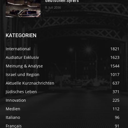
deutschen Syrers
8. Juli 2016
KATEGORIEN
International
1821
Audiatur Exklusiv
1623
Meinung & Analyse
1544
Israel und Region
1017
Aktuelle Kurznachrichten
637
Jüdisches Leben
371
Innovation
225
Medien
112
Italiano
96
Français
91