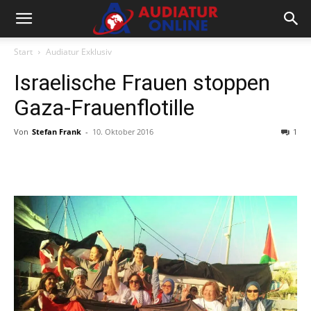
Start
Audiatur Exklusiv
Israelische Frauen stoppen
Gaza-Frauenflotille
Von
Stefan Frank
-
10. Oktober 2016
1
Facebook
X
Telegram
WhatsA