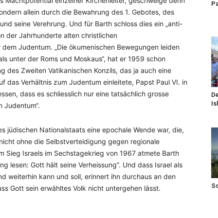
as Machtpotential einzelner Kirchenleiter, geschweige denn
Pa
 sondern allein durch die Bewahrung des 1. Gebotes, des
nd seine Verehrung. Und für Barth schloss dies ein „anti-
n der Jahrhunderte alten christlichen
er dem Judentum. „Die ökumenischen Bewegungen leiden
 als unter der Roms und Moskaus“, hat er 1959 schon
 des Zweiten Vatikanischen Konzils, das ja auch eine
das Verhältnis zum Judentum einleitete, Papst Paul VI. in
ssen, dass es schliesslich nur eine tatsächlich grosse
De
Is
m Judentum“.
es jüdischen Nationalstaats eine epochale Wende war, die,
nicht ohne die Selbstverteidigung gegen regionale
m Sieg Israels im Sechstagekrieg von 1967 atmete Barth
ng lesen: Gott hält seine Verheissung“. Und dass Israel als
d weiterhin kann und soll, erinnert ihn durchaus an den
S
ss Gott sein erwähltes Volk nicht untergehen lässt.