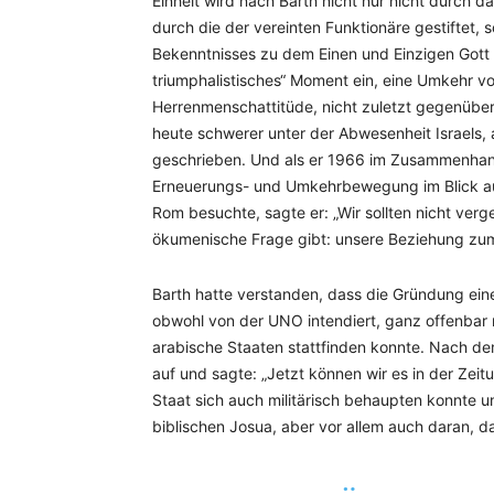
Einheit wird nach Barth nicht nur nicht durch d
durch die der vereinten Funktionäre gestiftet,
Bekenntnisses zu dem Einen und Einzigen Gott u
triumphalistisches“ Moment ein, eine Umkehr vo
Herrenmenschattitüde, nicht zuletzt gegenüb
heute schwerer unter der Abwesenheit Israels,
geschrieben. Und als er 1966 im Zusammenhang
Erneuerungs- und Umkehrbewegung im Blick auf 
Rom besuchte, sagte er: „Wir sollten nicht verge
ökumenische Frage gibt: unsere Beziehung zu
Barth hatte verstanden, dass die Gründung ein
obwohl von der UNO intendiert, ganz offenbar 
arabische Staaten stattfinden konnte. Nach de
auf und sagte: „Jetzt können wir es in der Zeitu
Staat sich auch militärisch behaupten konnte un
biblischen Josua, aber vor allem auch daran, da