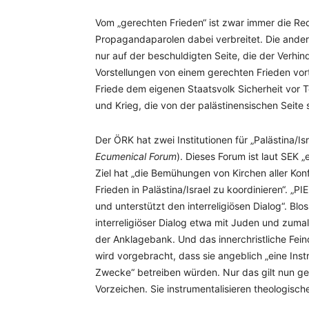
Vom „gerechten Frieden“ ist zwar immer die Red
Propagandaparolen dabei verbreitet. Die andere S
nur auf der beschuldigten Seite, die der Verhi
Vorstellungen von einem gerechten Frieden vortr
Friede dem eigenen Staatsvolk Sicherheit vor Te
und Krieg, die von der palästinensischen Seit
Der ÖRK hat zwei Institutionen für „Palästina/Isr
Ecumenical Forum
). Dieses Forum ist laut SEK 
Ziel hat „die Bemühungen von Kirchen aller Kon
Frieden in Palästina/Israel zu koordinieren“. „P
und unterstützt den interreligiösen Dialog“. Blo
interreligiöser Dialog etwa mit Juden und zumal s
der Anklagebank. Und das innerchristliche Feind
wird vorgebracht, dass sie angeblich „eine Inst
Zwecke“ betreiben würden. Nur das gilt nun ge
Vorzeichen. Sie instrumentalisieren theologische