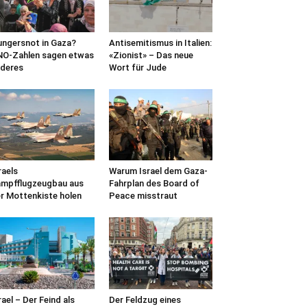
ngersnot in Gaza?
Antisemitismus in Italien:
O-Zahlen sagen etwas
«Zionist» – Das neue
deres
Wort für Jude
raels
Warum Israel dem Gaza-
mpfflugzeugbau aus
Fahrplan des Board of
r Mottenkiste holen
Peace misstraut
rael – Der Feind als
Der Feldzug eines