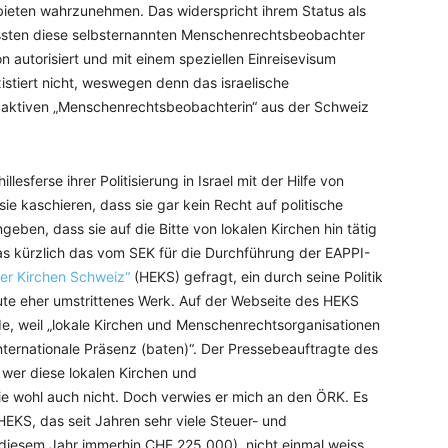
bieten wahrzunehmen. Das widerspricht ihrem Status als
müssten diese selbsternannten Menschenrechtsbeobachter
on autorisiert und mit einem speziellen Einreisevisum
istiert nicht, weswegen denn das israelische
s aktiven „Menschenrechtsbeobachterin“ aus der Schweiz
esferse ihrer Politisierung in Israel mit der Hilfe von
sie kaschieren, dass sie gar kein Recht auf politische
geben, dass sie auf die Bitte von lokalen Kirchen hin tätig
s kürzlich das vom SEK für die Durchführung der EAPPI-
her Kirchen Schweiz“
(HEKS) gefragt, ein durch seine Politik
te eher umstrittenes Werk. Auf der Webseite des HEKS
e, weil „­lokale ­Kirchen und Menschenrechtsorganisationen
ernationale Präsenz (baten)“. Der Pressebeauftragte des
wer diese lokalen Kirchen und
ie wohl auch nicht. Doch verwies er mich an den ÖRK. Es
EKS, das seit Jahren sehr viele Steuer- und
 diesem Jahr immerhin CHF 225.000), nicht einmal weiss,