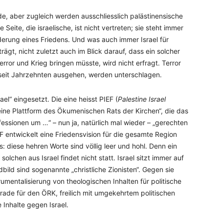
e, aber zugleich werden ausschliesslich palästinensische
eite, die israelische, ist nicht vertreten; sie steht immer
nderung eines Friedens. Und was auch immer Israel für
ägt, nicht zuletzt auch im Blick darauf, dass ein solcher
rror und Krieg bringen müsste, wird nicht erfragt. Terror
e seit Jahrzehnten ausgehen, werden unterschlagen.
ael“ eingesetzt. Die eine heisst PIEF (
Palestine Israel
„eine Plattform des Ökumenischen Rats der Kirchen“, die das
fessionen um …“ – nun ja, natürlich mal wieder – „gerechten
IEF entwickelt eine Friedensvision für die gesamte Region
ss: diese hehren Worte sind völlig leer und hohl. Denn ein
olchen aus Israel findet nicht statt. Israel sitzt immer auf
bild sind sogenannte „christliche Zionisten“. Gegen sie
rumentalisierung von theologischen Inhalten für politische
rade für den ÖRK, freilich mit umgekehrtem politischen
 Inhalte gegen Israel.