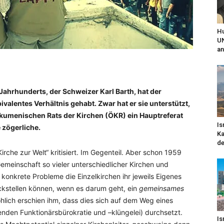
Hu
UN
an
ahrhunderts, der Schweizer Karl Barth, hat der
entes Verhältnis gehabt. Zwar hat er sie unterstützt,
kumenischen Rats der Kirchen (ÖKR) ein Hauptreferat
Is
e zögerliche.
Ka
de
rche zur Welt“ kritisiert. Im Gegenteil. Aber schon 1959
Gemeinschaft so vieler unterschiedlicher Kirchen und
 konkrete Probleme die Einzelkirchen ihr jeweils Eigenes
ckstellen können, wenn es darum geht, ein
gemeinsames
lich erschien ihm, dass dies sich auf dem Weg eines
henden Funktionärsbürokratie und –klüngelei) durchsetzt.
Is