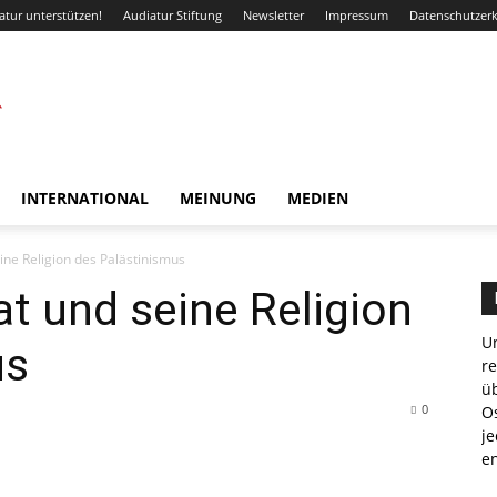
atur unterstützen!
Audiatur Stiftung
Newsletter
Impressum
Datenschutzer
INTERNATIONAL
MEINUNG
MEDIEN
ine Religion des Palästinismus
at und seine Religion
Un
us
r
ü
0
Os
je
e
WhatsApp
Email
Drucken
Linkedin