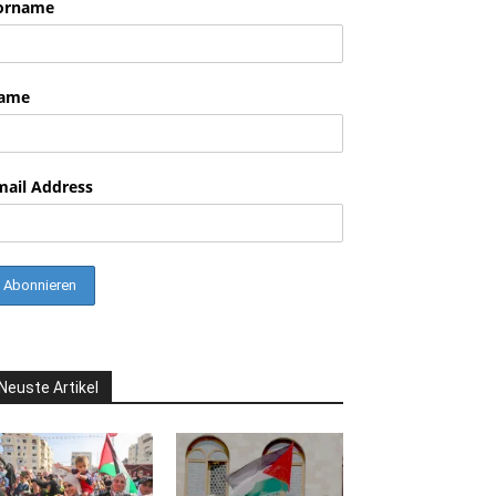
orname
ame
mail Address
Neuste Artikel