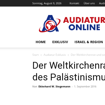
Sonntag, August 9, 2026
Kontakt
Über uns
Audi
Audiatur-
Online
HOME
EXKLUSIV
ISRAEL & REGION
Start
Audiatur Exklusiv
Der Weltkirchenrat und se
Der Weltkirchenr
des Palästinism
Von
Ekkehard W. Stegemann
-
1. September 2016
Facebook
X
Telegram