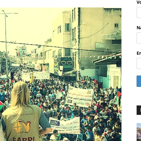
V
N
E