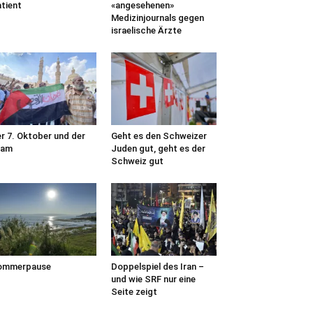
tient
«angesehenen»
Medizinjournals gegen
israelische Ärzte
r 7. Oktober und der
Geht es den Schweizer
lam
Juden gut, geht es der
Schweiz gut
ommerpause
Doppelspiel des Iran –
und wie SRF nur eine
Seite zeigt