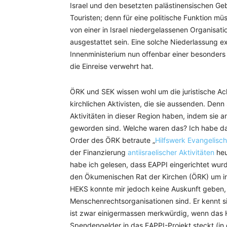
Israel und den besetzten palästinensischen Ge
Touristen; denn für eine politische Funktion 
von einer in Israel niedergelassenen Organisati
ausgestattet sein. Eine solche Niederlassung ex
Innenministerium nun offenbar einer besonder
die Einreise verwehrt hat.
ÖRK und SEK wissen wohl um die juristische Achill
kirchlichen Aktivisten, die sie aussenden. Denn 
Aktivitäten in dieser Region haben, indem sie an
geworden sind. Welche waren das? Ich habe da
Order des ÖRK betraute „
Hilfswerk Evangelisc
der Finanzierung
antiisraelischer Aktivitäten
heu
habe ich gelesen, dass EAPPI eingerichtet wurd
den Ökumenischen Rat der Kirchen (ÖRK) um int
HEKS konnte mir jedoch keine Auskunft geben, 
Menschenrechtsorganisationen sind. Er kennt s
ist zwar einigermassen merkwürdig, wenn das H
Spendengelder in das EAPPI-Projekt steckt (in