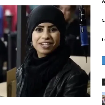
V
N
E