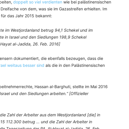
rbeiten,
doppelt so viel verdienten
wie bei palästinensischen
Dreifache von dem, was sie im Gazastreifen erhielten. Im
 für das Jahr 2015 bekannt:
igte im Westjordanland betrug 94,1 Schekel und im
te in Israel und den Siedlungen 198,9 Schekel
l-Hayat al-Jadida, 26. Feb. 2016]
nsern dokumentiert, die ebenfalls bezeugen, dass die
rael weitaus besser sind
als die in den Palästinensischen
eitnehmerrechte, Hassan al-Barghuti, stellte im Mai 2016
Israel und den Siedlungen arbeiten.“ [Offizieller
die Zahl der Arbeiter aus dem Westjordanland [die] in
015 112.300 betrug … und die Zahl der Arbeiter in
ielle Tageszeitung der PA, Al-Hayat al-Jadida, 26. Feb.