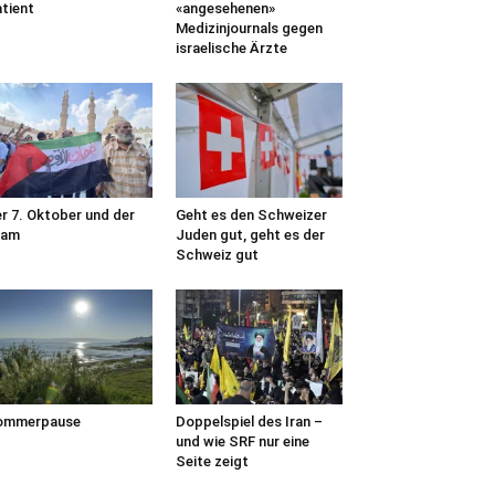
tient
«angesehenen»
Medizinjournals gegen
israelische Ärzte
r 7. Oktober und der
Geht es den Schweizer
lam
Juden gut, geht es der
Schweiz gut
ommerpause
Doppelspiel des Iran –
und wie SRF nur eine
Seite zeigt