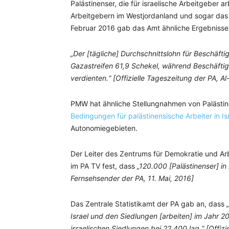
Palästinenser, die für israelische Arbeitgeber a
Arbeitgebern im Westjordanland und sogar das 
Februar 2016 gab das Amt ähnliche Ergebnisse
„Der [tägliche] Durchschnittslohn für Beschäft
Gazastreifen 61,9 Schekel, während Beschäftig
verdienten.“ [Offizielle Tageszeitung der PA, A
PMW hat ähnliche Stellungnahmen von Palästine
Bedingungen für palästinensische Arbeiter in Is
Autonomiegebieten.
Der Leiter des Zentrums für Demokratie und Arb
im PA TV fest, dass
„120.000 [Palästinenser] in 
Fernsehsender der PA, 11. Mai, 2016]
Das Zentrale Statistikamt der PA gab an, dass
„
Israel und den Siedlungen [arbeiten] im Jahr 2
israelischen Siedlungen bei 22.400 lag.“ [Offiz