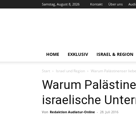
Samstag, August 8, 2026
Kontakt
Über uns
Audi
Audiatur-
Online
HOME
EXKLUSIV
ISRAEL & REGION
Start
Israel und Region
Warum Palästinenser liebe
Warum Palästinen
israelische Unte
Von
Redaktion Audiatur-Online
-
28. Juli 2016
Facebook
X
Telegram