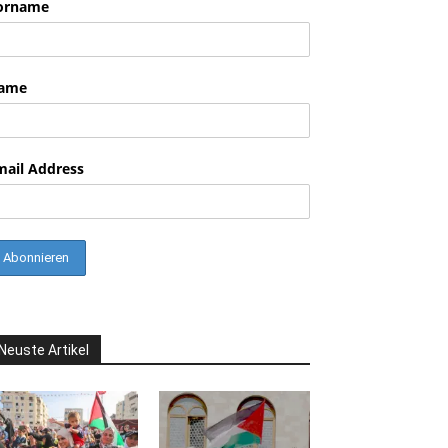
orname
ame
mail Address
Neuste Artikel