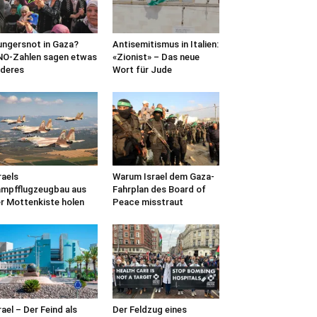
ngersnot in Gaza?
Antisemitismus in Italien:
O-Zahlen sagen etwas
«Zionist» – Das neue
deres
Wort für Jude
raels
Warum Israel dem Gaza-
mpfflugzeugbau aus
Fahrplan des Board of
r Mottenkiste holen
Peace misstraut
rael – Der Feind als
Der Feldzug eines