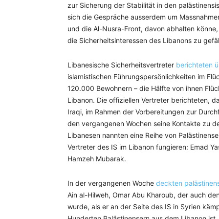
zur Sicherung der Stabilität in den palästinen
sich die Gespräche ausserdem um Massnahmen
und die Al-Nusra-Front, davon abhalten könne,
die Sicherheitsinteressen des Libanons zu gefä
Libanesische Sicherheitsvertreter
berichteten 
islamistischen Führungspersönlichkeiten im Flüc
120.000 Bewohnern – die Hälfte von ihnen Flücht
Libanon. Die offiziellen Vertreter berichteten, 
Iraqi, im Rahmen der Vorbereitungen zur Durch
den vergangenen Wochen seine Kontakte zu den P
Libanesen nannten eine Reihe von Palästinenser
Vertreter des IS im Libanon fungieren: Emad Y
Hamzeh Mubarak.
In der vergangenen Woche
deckten palästinens
Ain al-Hilweh, Omar Abu Kharoub, der auch de
wurde, als er an der Seite des IS in Syrien käm
Hunderten Palästinensern aus dem Libanon ist,