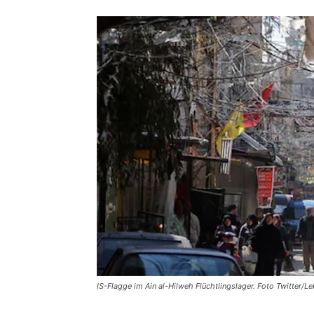
IS-Flagge im Ain al-Hilweh Flüchtlingslager. Foto Twitter/L