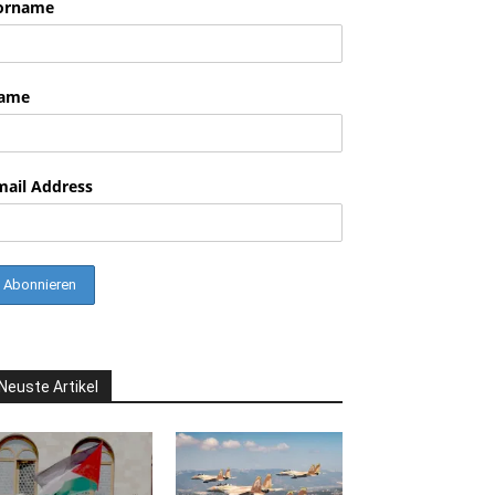
orname
ame
mail Address
Neuste Artikel