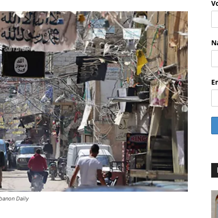
V
N
E
ebanon Daily