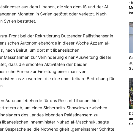
«a
ästinenser aus dem Libanon, die sich dem IS und der Al-
Me
is
angenen Monaten in Syrien getötet oder verletzt. Nach
n Syrien bestattet.
usra-Front bei der Rekrutierung Dutzender Palästinenser in
inensischen Autonomiebehörde in dieser Woche Azzam al-
 nach Beirut, um dort mit libanesischen
er Massnahmen zur Verhinderung einer Ausweitung dieser
Ge
Ju
tet, dass die erhöhten Aktivitäten der beiden
Sc
anesische Armee zur Einleitung einer massiven
roristen los zu werden, die eine unmittelbare Bedrohung für
en.
en Autonomiebehörde für das Ressort Libanon, hielt
ertretern ab, um einen Sicherheits-Showdown zwischen
Do
lingslagern des Landes lebenden Palästinensern zu
un
m libanesischen Innenminister Nuhad al-Maschnuk, sagte
Se
er Gespräche sei die Notwendigkeit „gemeinsamer Schritte