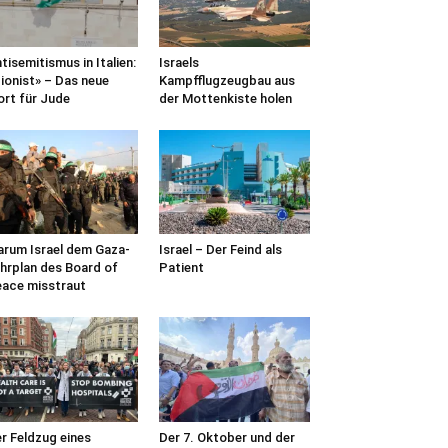
tisemitismus in Italien:
Israels
ionist» – Das neue
Kampfflugzeugbau aus
rt für Jude
der Mottenkiste holen
rum Israel dem Gaza-
Israel – Der Feind als
hrplan des Board of
Patient
ace misstraut
r Feldzug eines
Der 7. Oktober und der