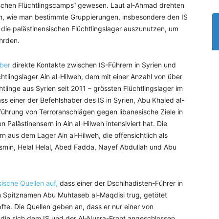
sischen Flüchtlingscamps“ gewesen. Laut al-Ahmad drehten
, wie man bestimmte Gruppierungen, insbesondere den IS
 die palästinensischen Flüchtlingslager auszunutzen, um
hrden.
über
direkte Kontakte zwischen IS-Führern in Syrien und
htlingslager Ain al-Hilweh, dem mit einer Anzahl von über
linge aus Syrien seit 2011 – grössten Flüchtlingslager im
dass einer der Befehlshaber des IS in Syrien, Abu Khaled al-
führung von Terroranschlägen gegen libanesische Ziele in
alästinensern in Ain al-Hilweh intensiviert hat. Die
n aus dem Lager Ain al-Hilweh, die offensichtlich als
asmin, Helal Helal, Abed Fadda, Nayef Abdullah und Abu
ische Quellen auf,
dass einer der Dschihadisten-Führer in
n Spitznamen Abu Muhtaseb al-Maqdisi trug, getötet
pfte. Die Quellen geben an, dass er nur einer von
 die sich dem IS und der Al-Nusra-Front angeschlossen