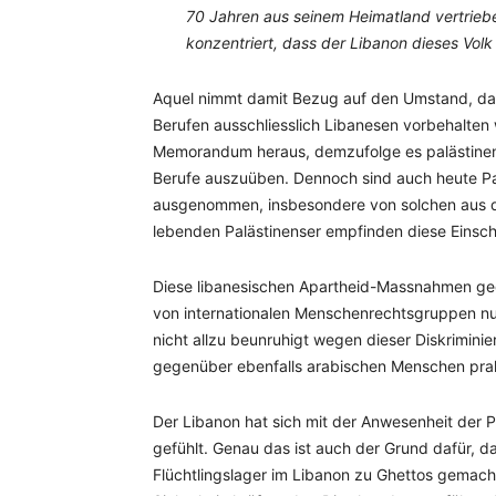
70 Jahren aus seinem Heimatland vertrieb
konzentriert, dass der Libanon dieses Vol
Aquel nimmt damit Bezug auf den Umstand, das
Berufen ausschliesslich Libanesen vorbehalten 
Memorandum heraus, demzufolge es palästinensi
Berufe auszuüben. Dennoch sind auch heute Pa
ausgenommen, insbesondere von solchen aus d
lebenden Palästinenser empfinden diese Eins
Diese libanesischen Apartheid-Massnahmen geg
von internationalen Menschenrechtsgruppen nur
nicht allzu beunruhigt wegen dieser Diskriminie
gegenüber ebenfalls arabischen Menschen prakt
Der Libanon hat sich mit der Anwesenheit der 
gefühlt. Genau das ist auch der Grund dafür, d
Flüchtlingslager im Libanon zu Ghettos gemacht