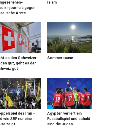
ngesehenen»
Islam
dizinjournals gegen
raelische Ärzte
ht es den Schweizer
Sommerpause
den gut, geht es der
hweiz gut
ppelspiel des Iran –
Ägypten verliert ein
d wie SRF nur eine
Fussballspiel und schuld
ite zeigt
sind die Juden