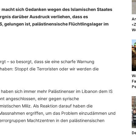
) macht sich Gedanken wegen des Islamischen Staates
sorgnis darüber Ausdruck verliehen, dass es
An
, gelungen ist, palästinensische Flüchtlingslager im
«Z
Wo
rgt – so besorgt, dass sie eine scharfe Warnung
aben: Stoppt die Terroristen oder wir werden die
Wa
Fa
Pe
n haben sich immer mehr Palästinenser im Libanon dem IS
nt angeschlossen, einer gegen syrische
istischen Miliz. Als Reaktion darauf haben die
on Massnahmen ergriffen, um das Problem einzudämmen und
 Terrorgruppen Machtzentren in den palästinensischen
De