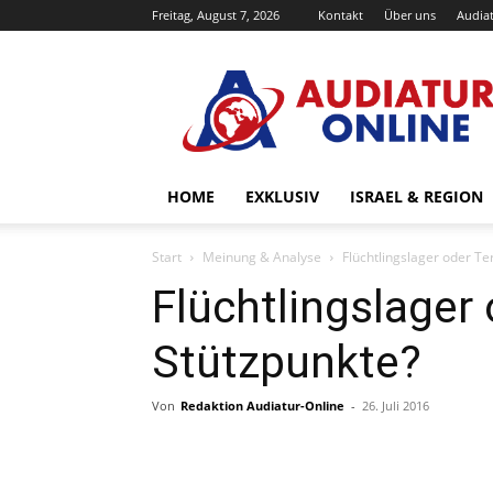
Freitag, August 7, 2026
Kontakt
Über uns
Audiat
Audiatur-
Online
HOME
EXKLUSIV
ISRAEL & REGION
Start
Meinung & Analyse
Flüchtlingslager oder Te
Flüchtlingslager 
Stützpunkte?
Von
Redaktion Audiatur-Online
-
26. Juli 2016
Facebook
X
Telegram