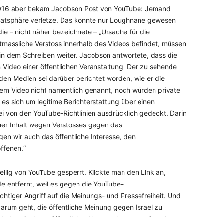
 2016 aber bekam Jacobson Post von YouTube: Jemand
ivatsphäre verletze. Das konnte nur Loughnane gewesen
e – nicht näher bezeichnete – „Ursache für die
tmassliche Verstoss innerhalb des Videos befindet, müssen
es in dem Schreiben weiter. Jacobson antwortete, dass die
 Video einer öffentlichen Veranstaltung. Der zu sehende
n den Medien sei darüber berichtet worden, wie er die
dem Video nicht namentlich genannt, noch würden private
e es sich um legitime Berichterstattung über einen
ei von den YouTube-Richtlinien ausdrücklich gedeckt. Darin
cher Inhalt wegen Verstosses gegen das
igen wir auch das öffentliche Interesse, den
ffenen.“
ilig von YouTube gesperrt. Klickte man den Link an,
e entfernt, weil es gegen die YouTube-
htiger Angriff auf die Meinungs- und Pressefreiheit. Und
darum geht, die öffentliche Meinung gegen Israel zu