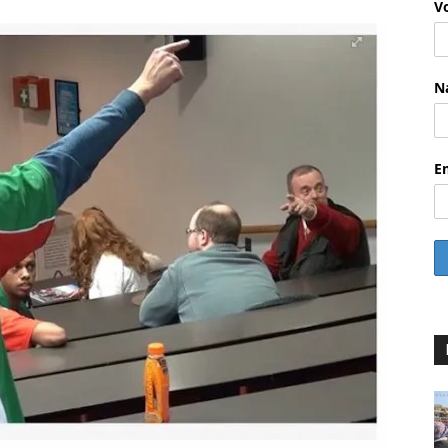
V
N
E