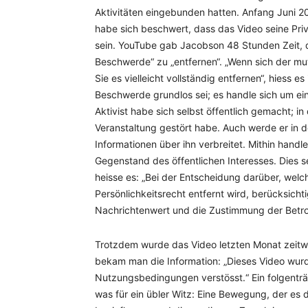
Aktivitäten eingebunden hatten. Anfang Juni
habe sich beschwert, dass das Video seine Pr
sein. YouTube gab Jacobson 48 Stunden Zeit, di
Beschwerde“ zu „entfernen“. „Wenn sich der mu
Sie es vielleicht vollständig entfernen“, hiess 
Beschwerde grundlos sei; es handle sich um ein
Aktivist habe sich selbst öffentlich gemacht; i
Veranstaltung gestört habe. Auch werde er in 
Informationen über ihn verbreitet. Mithin handl
Gegenstand des öffentlichen Interesses. Dies s
heisse es: „Bei der Entscheidung darüber, wel
Persönlichkeitsrecht entfernt wird, berücksicht
Nachrichtenwert und die Zustimmung der Betro
Trotzdem wurde das Video letzten Monat zeitwe
bekam man die Information: „Dieses Video wurd
Nutzungsbedingungen verstösst.“ Ein folgenträc
was für ein übler Witz: Eine Bewegung, der es 