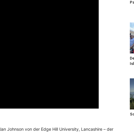
Pa
De
Is
S
Alan Johnson von der Edge Hill University, Lancashire – der