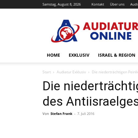
Samstag, August 8, 2026
Kontakt
Über uns
Audi
Audiatur-
Online
HOME
EXKLUSIV
ISRAEL & REGION
Start
Audiatur Exklusiv
Die niederträchtigen Peinl
Die niederträchti
des Antiisraelge
Von
Stefan Frank
-
7. Juli 2016
Facebook
X
Telegram