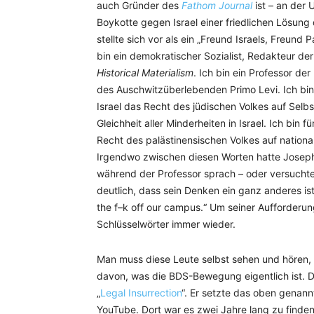
auch Gründer des
Fathom Journal
ist – an der 
Boykotte gegen Israel einer friedlichen Lösung d
stellte sich vor als ein „Freund Israels, Freund 
bin ein demokratischer Sozialist, Redakteur der
Historical Materialism
. Ich bin ein Professor der
des Auschwitzüberlebenden Primo Levi. Ich bin 
Israel das Recht des jüdischen Volkes auf Selb
Gleichheit aller Minderheiten in Israel. Ich bin
Recht des palästinensischen Volkes auf nationa
Irgendwo zwischen diesen Worten hatte Joseph 
während der Professor sprach – oder versucht
deutlich, dass sein Denken ein ganz anderes ist a
the f–k off our campus.“ Um seiner Aufforderun
Schlüsselwörter immer wieder.
Man muss diese Leute selbst sehen und hören, 
davon, was die BDS-Bewegung eigentlich ist. 
„
Legal Insurrection
“. Er setzte das oben genann
YouTube. Dort war es zwei Jahre lang zu finden,