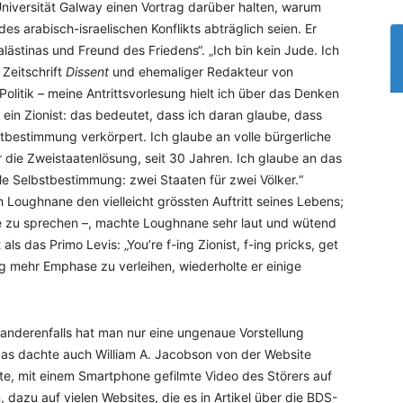
Universität Galway einen Vortrag darüber halten, warum
es arabisch-israelischen Konflikts abträglich seien. Er
Palästinas und Freund des Friedens“. „Ich bin kein Jude. Ich
 Zeitschrift
Dissent
und ehemaliger Redakteur von
 Politik – meine Antrittsvorlesung hielt ich über das Denken
ein Zionist: das bedeutet, dass ich daran glaube, dass
stbestimmung verkörpert. Ich glaube an volle bürgerliche
 für die Zweistaatenlösung, seit 30 Jahren. Ich glaube an das
le Selbstbestimmung: zwei Staaten für zwei Völker.“
Loughnane den vielleicht grössten Auftritt seines Lebens;
e zu sprechen –, machte Loughnane sehr laut und wütend
ls das Primo Levis: „You’re f-ing Zionist, f-ing pricks, get
g mehr Emphase zu verleihen, wiederholte er einige
anderenfalls hat man nur eine ungenaue Vorstellung
Das dachte auch William A. Jacobson von der Website
te, mit einem Smartphone gefilmte Video des Störers auf
 dazu auf vielen Websites, die es in Artikel über die BDS-