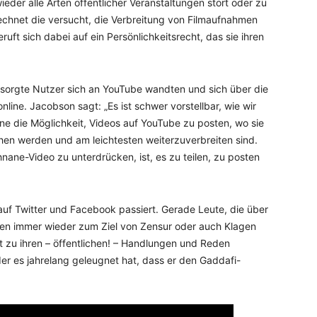
der alle Arten öffentlicher Veranstaltungen stört oder zu
rechnet die versucht, die Verbreitung von Filmaufnahmen
ruft sich dabei auf ein Persönlichkeitsrecht, das sie ihren
esorgte Nutzer sich an YouTube wandten und sich über die
line. Jacobson sagt: „Es ist schwer vorstellbar, wie wir
e die Möglichkeit, Videos auf YouTube zu posten, wo sie
en werden und am leichtesten weiterzuverbreiten sind.
nane-Video zu unterdrücken, ist, es zu teilen, zu posten
 auf Twitter und Facebook passiert. Gerade Leute, die über
rden immer wieder zum Ziel von Zensur oder auch Klagen
cht zu ihren – öffentlichen! – Handlungen und Reden
er es jahrelang geleugnet hat, dass er den Gaddafi-