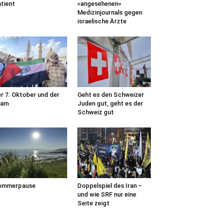
tient
«angesehenen»
Medizinjournals gegen
israelische Ärzte
r 7. Oktober und der
Geht es den Schweizer
lam
Juden gut, geht es der
Schweiz gut
ommerpause
Doppelspiel des Iran –
und wie SRF nur eine
Seite zeigt