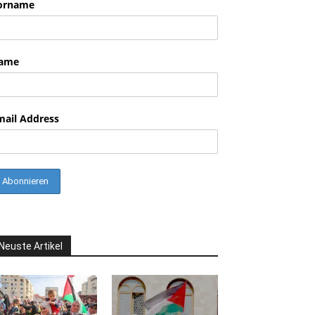
orname
ame
mail Address
Neuste Artikel