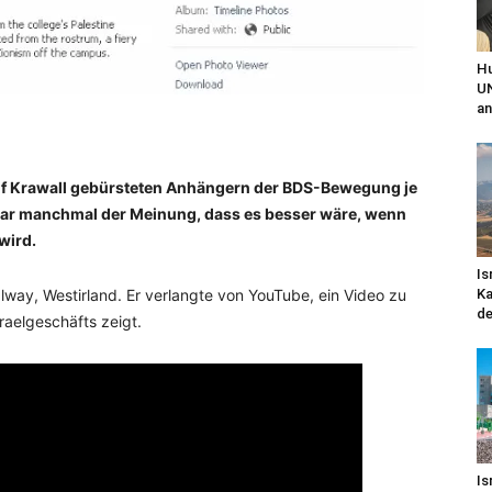
Hu
UN
an
auf Krawall gebürsteten Anhängern der BDS-Bewegung je
nbar manchmal der Meinung, dass es besser wäre, wenn
 wird.
Is
way, Westirland. Er verlangte von YouTube, ein Video zu
Ka
de
raelgeschäfts zeigt.
Is