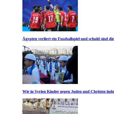
Ägypten verliert ein Fussballspiel und schuld sind di
Wie in Syrien Kinder gegen Juden und Christen indo