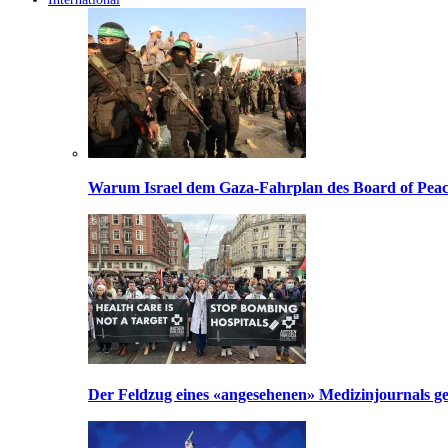
Warum Israel dem Gaza-Fahrplan des Board of Peac
Der Feldzug eines «angesehenen» Medizinjournals geg