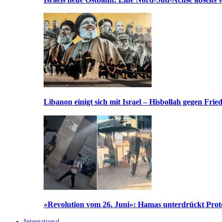
Libanon einigt sich mit Israel – Hisbollah gegen Frie
«Revolution vom 26. Juni»: Hamas unterdrückt Prote
International