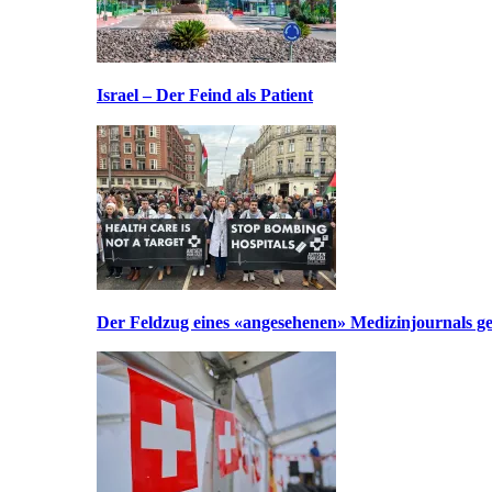
Israel – Der Feind als Patient
Der Feldzug eines «angesehenen» Medizinjournals geg