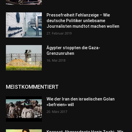
Pressefreiheit Fehlanzeige – Wie
deutsche Politiker unliebsame
Journalisten mundtot machen wollen
27. Februar 2019
Ägypter stoppten die Gaza-
Grenzunruhen
16. Mai 2018
MEISTKOMMENTIERT
Wie der Iran den israelischen Golan
«befreien» will
20. März 2017
Knesset-Abgeordnete Hanin Zoabi: „Wir