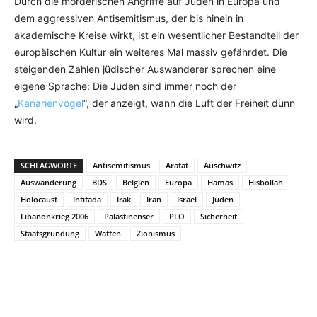
Durch die mörderischen Angriffe auf Juden in Europa und
dem aggressiven Antisemitismus, der bis hinein in
akademische Kreise wirkt, ist ein wesentlicher Bestandteil der
europäischen Kultur ein weiteres Mal massiv gefährdet. Die
steigenden Zahlen jüdischer Auswanderer sprechen eine
eigene Sprache: Die Juden sind immer noch der
„
Kanarienvogel
“, der anzeigt, wann die Luft der Freiheit dünn
wird.
SCHLAGWORTE
Antisemitismus
Arafat
Auschwitz
Auswanderung
BDS
Belgien
Europa
Hamas
Hisbollah
Holocaust
Intifada
Irak
Iran
Israel
Juden
Libanonkrieg 2006
Palästinenser
PLO
Sicherheit
Staatsgründung
Waffen
Zionismus
Facebook
X
Telegram
WhatsApp