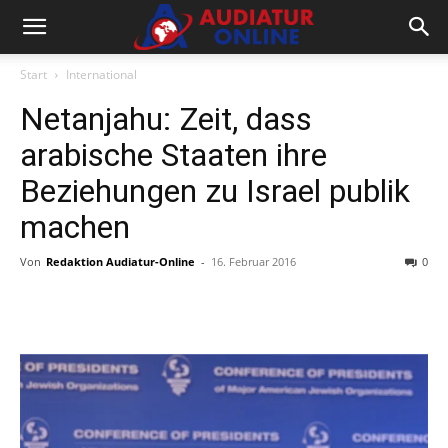
Start
International
Netanjahu: Zeit, dass
arabische Staaten ihre
Beziehungen zu Israel publik
machen
Von
Redaktion Audiatur-Online
-
16. Februar 2016
0
Facebook
X
Telegram
WhatsA