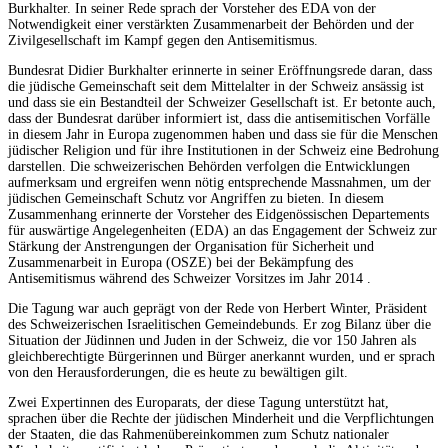
Burkhalter. In seiner Rede sprach der Vorsteher des EDA von der
Notwendigkeit einer verstärkten Zusammenarbeit der Behörden und der
Zivilgesellschaft im Kampf gegen den Antisemitismus.
Bundesrat Didier Burkhalter erinnerte in seiner Eröffnungsrede daran, dass
die jüdische Gemeinschaft seit dem Mittelalter in der Schweiz ansässig ist
und dass sie ein Bestandteil der Schweizer Gesellschaft ist. Er betonte auch,
dass der Bundesrat darüber informiert ist, dass die antisemitischen Vorfälle
in diesem Jahr in Europa zugenommen haben und dass sie für die Menschen
jüdischer Religion und für ihre Institutionen in der Schweiz eine Bedrohung
darstellen. Die schweizerischen Behörden verfolgen die Entwicklungen
aufmerksam und ergreifen wenn nötig entsprechende Massnahmen, um der
jüdischen Gemeinschaft Schutz vor Angriffen zu bieten. In diesem
Zusammenhang erinnerte der Vorsteher des Eidgenössischen Departements
für auswärtige Angelegenheiten (EDA) an das Engagement der Schweiz zur
Stärkung der Anstrengungen der Organisation für Sicherheit und
Zusammenarbeit in Europa (OSZE) bei der Bekämpfung des
Antisemitismus während des Schweizer Vorsitzes im Jahr 2014 .
Die Tagung war auch geprägt von der Rede von Herbert Winter, Präsident
des Schweizerischen Israelitischen Gemeindebunds. Er zog Bilanz über die
Situation der Jüdinnen und Juden in der Schweiz, die vor 150 Jahren als
gleichberechtigte Bürgerinnen und Bürger anerkannt wurden, und er sprach
von den Herausforderungen, die es heute zu bewältigen gilt.
Zwei Expertinnen des Europarats, der diese Tagung unterstützt hat,
sprachen über die Rechte der jüdischen Minderheit und die Verpflichtungen
der Staaten, die das Rahmenübereinkommen zum Schutz nationaler