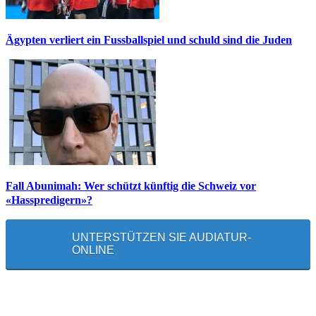
Ägypten verliert ein Fussballspiel und schuld sind die Juden
Fall Abunimah: Wer schützt künftig die Schweiz vor
«Hasspredigern»?
UNTERSTÜTZEN SIE AUDIATUR-
ONLINE
MEISTGELESEN