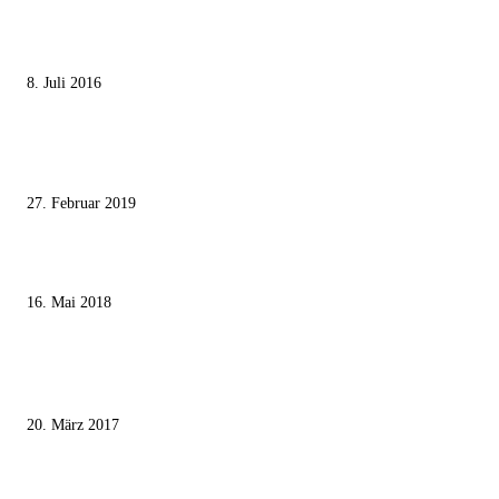
Die unerwünschte Offenbarung eines deutschen Syrers
8. Juli 2016
Pressefreiheit Fehlanzeige – Wie deutsche Politiker unliebsame Journaliste
mundtot machen wollen
27. Februar 2019
Ägypter stoppten die Gaza-Grenzunruhen
16. Mai 2018
MEISTKOMMENTIERT
Wie der Iran den israelischen Golan «befreien» will
20. März 2017
Knesset-Abgeordnete Hanin Zoabi: „Wir können der Idee eines jüdischen