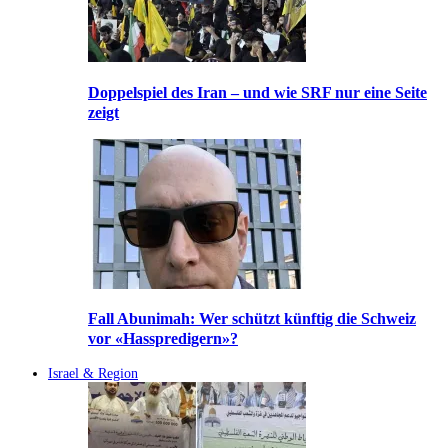
Doppelspiel des Iran – und wie SRF nur eine Seite
zeigt
Fall Abunimah: Wer schützt künftig die Schweiz
vor «Hasspredigern»?
Israel & Region