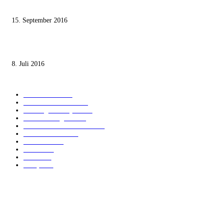
Staates nicht zustimmen“
15. September 2016
Die unerwünschte Offenbarung eines deutschen Syrers
8. Juli 2016
KATEGORIEN
International
1820
Audiatur Exklusiv
1622
Meinung & Analyse
1544
Israel und Region
1016
Aktuelle Kurznachrichten
637
Jüdisches Leben
371
Innovation
224
Medien
112
Italiano
96
Français
91