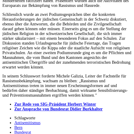
Minderheiten ratifiziert haben. Präsentiert wurden auch die Aktivitäten des
Europarats zur Bekämpfung von Rassismus und Hassrede.
Schliesslich wurde an zwei Podiumsgesprächen über die konkreten
Herausforderungen der jüdischen Gemeinschaft in der Schweiz diskutiert,
ebenso über die Antworten, die die Behörden und die Zivilgesellschaft
darauf geben können oder müssen. Einerseits ging es um die Stellung der
jüdischen Religion in der schweizerischen Gesellschaft, die sich immer
stärker säkularisiert – mit einem besonderen Fokus auf den Schulen. Zur
Diskussion standen Urlaubsgesuche für jüdische Feiertage, das Tragen
religiöser Zeichen wie die Kippa oder die staatliche Aufsicht von religiösen
Privatschulen. An einer zweiten Podiumsrunde ging es um die Pflichten und
Massnahmen, die vom Bund und den Kantonen angesichts der
antisemitischen Übergriffe und der zunehmenden terroristischen Bedrohung
erwartet werden können.
In seinem Schlusswort forderte Michele Galizia, Leiter der Fachstelle für
Rassismusbekämpfung, wachsam zu bleiben: „Rassismus und
Antisemitismus treten in immer neuen Erscheinungsformen auf und
bedürfen daher ständiger Beobachtung, damit wirksame Sensibilisierungs-
und Präventionsmassnahmen ergriffen werden können.“
Zur Rede von SIG-Präsident Herbert Winter
Zur Ansprache von Bundesrat Didier Burkhalter
Schlagworte
Antisemitismus
Bern
Bundesrat