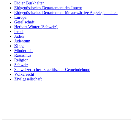
Didier Burkhalter
Eidgenössisches Departement des Innern
Eidgenössisches Departement für auswärtige Angelegenheiten
Europa
Gesellschaft
Herbert Winter (Schweiz)
Israel
Juden
Judentum
Kippa
Minderheit
Rassismus
Religion
Schweiz
Schweizerischer Israelitischer Gemeindebund
Völkerrecht
Zivilgesellschaft
Facebook
X
Telegram
WhatsApp