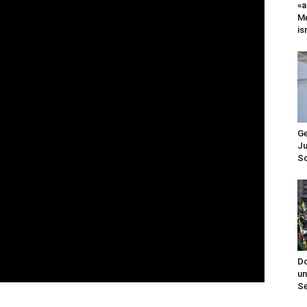
«a
Me
is
Ge
Ju
Sc
Do
un
Se