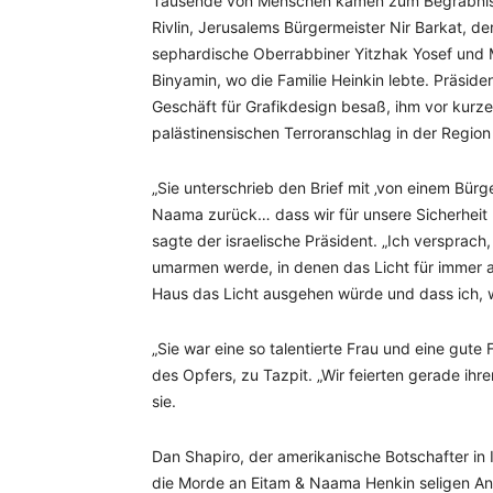
Tausende von Menschen kamen zum Begräbnis d
Rivlin, Jerusalems Bürgermeister Nir Barkat, d
sephardische Oberrabbiner Yitzhak Yosef und 
Binyamin, wo die Familie Heinkin lebte. Präsiden
Geschäft für Grafikdesign besaß, ihm vor ku
palästinensischen Terroranschlag in der Region 
„Sie unterschrieb den Brief mit ‚von einem Bürger
Naama zurück… dass wir für unsere Sicherheit u
sagte der israelische Präsident. „Ich versprach
umarmen werde, in denen das Licht für immer a
Haus das Licht ausgehen würde und dass ich, 
„Sie war eine so talentierte Frau und eine gute
des Opfers, zu Tazpit. „Wir feierten gerade ihr
sie.
Dan Shapiro, der amerikanische Botschafter in I
die Morde an Eitam & Naama Henkin seligen An