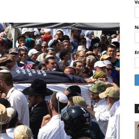
V
WhatsApp
Email
Drucken
Linkedin
N
E