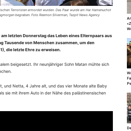
sischen Terroristen ermordet wurden. Das Paar wurde am Har Hamenuchot
itagmorgen begraben. Foto Reemon Silverman, Tazpit News Agency
An
«Z
Wo
 am letzten Donnerstag das Leben eines Elternpaars aus
itag Tausende von Menschen zusammen, um den
, die letzte Ehre zu erweisen.
alem beigesetzt. Ihr neunjähriger Sohn Matan mühte sich
echen.
Wa
Fa
Pe
t, und Netta, 4 Jahre alt, und das vier Monate alte Baby
 als sie mit ihrem Auto in der Nähe des palästinensischen
De