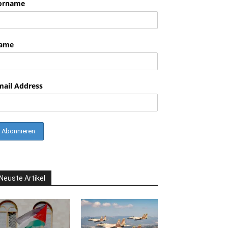
orname
ame
mail Address
Neuste Artikel