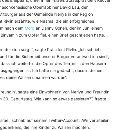
es Ehepaars, unter ihnen Israels Staatspräsident Reuven
er aschkenasische Oberrabbiner David Lau, der
Mitbürger aus der Gemeinde Neriya in der Region
t Rivlin erzählte, wie Naama, die ein erfolgreiches
rzem nach dem
Mord
an Danny Gonen, der im Juni einem
Binyamin zum Opfer fiel, einen Brief geschrieben hatte.
, der sich sorgt'“, sagte Präsident Rivlin. „Ich schrieb
nd für die Sicherheit unserer Bürger verantwortlich sind“,
, dass ich weiterhin die Opfer des Terrors in den Häusern
usgegangen ist. Ich hätte nie gedacht, dass in deinem
wir, deine Waisen umarmen würden“.
 Freundin“, sagte eine Einwohnerin von Neriya und Freundin
en 30. Geburtstag. Wie kann so etwas passieren?“, fragte
srael, schrieb auf seinem Twitter-Account: „Wir verurteilen
gedenkens, die ihre Kinder zu Waisen machten.