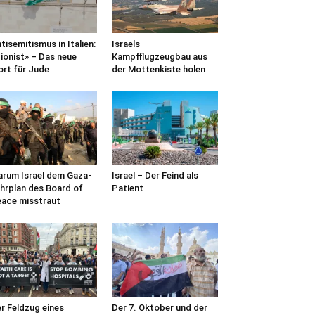
tisemitismus in Italien:
Israels
ionist» – Das neue
Kampfflugzeugbau aus
rt für Jude
der Mottenkiste holen
rum Israel dem Gaza-
Israel – Der Feind als
hrplan des Board of
Patient
ace misstraut
r Feldzug eines
Der 7. Oktober und der