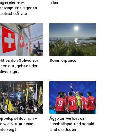
ngesehenen»
Islam
dizinjournals gegen
raelische Ärzte
ht es den Schweizer
Sommerpause
den gut, geht es der
hweiz gut
ppelspiel des Iran –
Ägypten verliert ein
d wie SRF nur eine
Fussballspiel und schuld
ite zeigt
sind die Juden