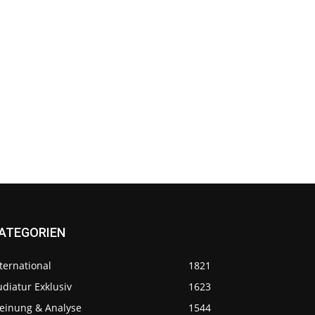
ATEGORIEN
ternational
1821
diatur Exklusiv
1623
einung & Analyse
1544