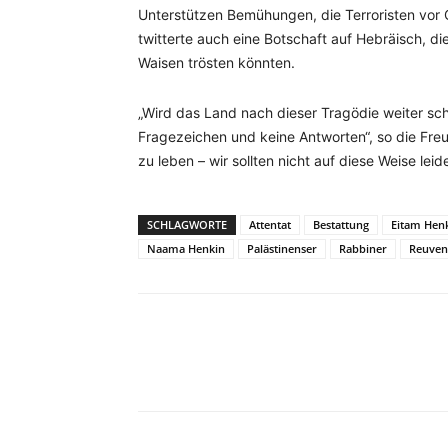
Unterstützen Bemühungen, die Terroristen vor G
twitterte auch eine Botschaft auf Hebräisch, d
Waisen trösten könnten.
„Wird das Land nach dieser Tragödie weiter sc
Fragezeichen und keine Antworten“, so die Freu
zu leben – wir sollten nicht auf diese Weise lei
SCHLAGWORTE
Attentat
Bestattung
Eitam Hen
Naama Henkin
Palästinenser
Rabbiner
Reuven 
Facebook
X
Telegram