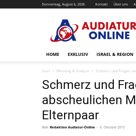
Donnerstag, August 6, 2026
Kontakt
Über uns
A
Audiatur-
Online
HOME
EXKLUSIV
ISRAEL & REGION
Start
Meinung & Analyse
Schmerz und Fragen na
Schmerz und Fr
abscheulichen M
Elternpaar
Von
Redaktion Audiatur-Online
-
6. Oktober 2015