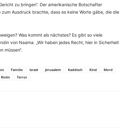
ericht zu bringen“. Der amerikanische Botschafter
ie zum Ausdruck brachte, dass es keine Worte gäbe, die die
hweigen? Was kommt als nächstes? Es gibt so viele
ndin von Naama. „Wir haben jedes Recht, hier in Sicherheit
den müssen“.
kin
Familie
Israel
Jerusalem
Kaddisch
Kind
Mord
Rivlin
Terror
WhatsApp
Email
Drucken
Linkedin