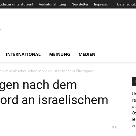
udiatur unterstützen!
Audiatur Stiftung
Newsletter
Impressum
Datenschut
INTERNATIONAL
MEINUNG
MEDIEN
ch dem abscheulichen Mord an israelischem Elternpaar
agen nach dem
Un
ord an israelischem
r
ü
Os
je
e
0