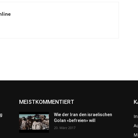
nline
MEISTKOMMENTIERT
K
g
Wie der Iran den israelischen
In
Golan «befreien» will
Au
20. März 2017
M