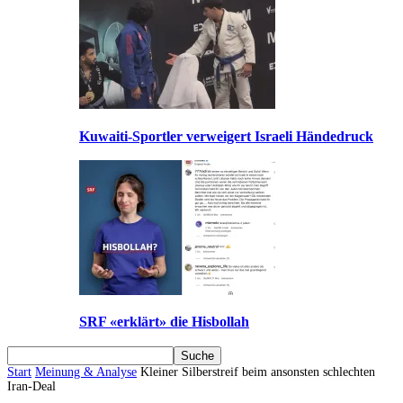
Kuwaiti-Sportler verweigert Israeli Händedruck
SRF «erklärt» die Hisbollah
Start
Meinung & Analyse
Kleiner Silberstreif beim ansonsten schlechten
Iran-Deal