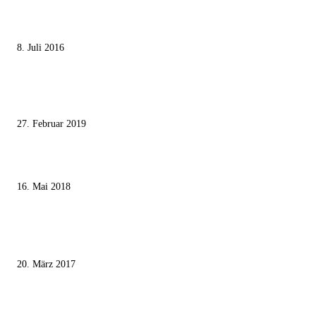
Die unerwünschte Offenbarung eines deutschen Syrers
8. Juli 2016
Pressefreiheit Fehlanzeige – Wie deutsche Politiker unliebsame Journaliste
mundtot machen wollen
27. Februar 2019
Ägypter stoppten die Gaza-Grenzunruhen
16. Mai 2018
MEISTKOMMENTIERT
Wie der Iran den israelischen Golan «befreien» will
20. März 2017
Knesset-Abgeordnete Hanin Zoabi: „Wir können der Idee eines jüdischen