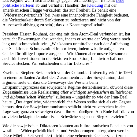
Das Regime wehrt sich allerdings gegen Veränderungen. Es lehnt
neue
politische Parteien
ab und verhaftet Händler, die
Kleidung
mit der
amerikanischen Flagge verkaufen; das zur Freiheit. Es behält eine
„Widerstandswirtschaft“ bei (was eine innenpolitische Fähigkeit bedeutet,
die Verletzbarkeit durch Sanktionen zu reduzieren und nicht von der
Aussenwelt abhängig zu sein); das zur Konsumgesellschaft.
Präsident Hassan Rouhani, der eng mit dem Atom-Deal verbunden ist, hat
versucht Erwartungen abzuwenden, indem er warnte der Weg werde noch
lang und schmerzhaft sein: „Wir können unmittelbar nach der Aufhebung
der Sanktionen Schmerzmittel importieren, indem wir die aufgetauten
Gelder für billige Importe ausgeben. Wir können aber unsere Ressourcen
auch für Investitionen in die Sektoren Produktion, Landwirtschaft und
Service stecken. Wir entscheiden uns für Letzteres.“
Zweitens: Stephen Sestanovich von der Columbia University erklärte 1993
in einem brillanten Artikel den Zusammenbruch der Sowjetunion, darin
argumentierte er, dass die Giveaways des Westens beim
Entspannungsprozess das sowjetische Regime destabilisierten, obwohl diese
Zugeständnisse „die Realisierung
aller wichtigen sowjetischen militärischen
und diplomatischen Wünsche
“ zuliessen – ungefähr so wie der Iran-Deal
heute. „Der ärgerliche, widersprüchliche Westen stellte sich als ein Gegner
heraus, den der Sowjetkommunismus schlicht nicht zu verstehen in der
Lage war, ganz zu schweigen davon ihn zu bändigen. Am Ende half die von
so vielen beklagte demokratische Schwäche sogar den Sieg zu erzielen.“
Wie die sowjetischen Diktatoren könnten auch ihre iranischen Pendants von
westlicher Widersprüchlichkeiten und Veränderungen untergraben werden.
Diese Möglichkeit verringert nicht meine vehemente Gegnerschaft zum