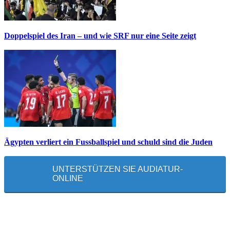
Doppelspiel des Iran – und wie SRF nur eine Seite zeigt
Ägypten verliert ein Fussballspiel und schuld sind die Juden
UNTERSTÜTZEN SIE AUDIATUR-
ONLINE
MEISTGELESEN