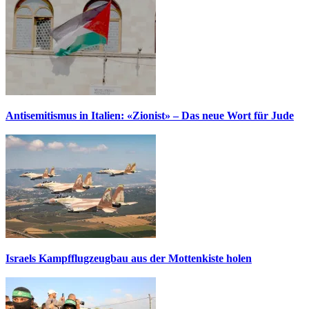
Antisemitismus in Italien: «Zionist» – Das neue Wort für Jude
Israels Kampfflugzeugbau aus der Mottenkiste holen