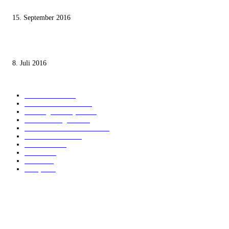
Staates nicht zustimmen“
15. September 2016
Die unerwünschte Offenbarung eines deutschen Syrers
8. Juli 2016
KATEGORIEN
International
1821
Audiatur Exklusiv
1623
Meinung & Analyse
1544
Israel und Region
1016
Aktuelle Kurznachrichten
637
Jüdisches Leben
371
Innovation
224
Medien
112
Italiano
96
Français
91