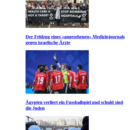
Der Feldzug eines «angesehenen» Medizinjournals
gegen israelische Ärzte
Ägypten verliert ein Fussballspiel und schuld sind
die Juden