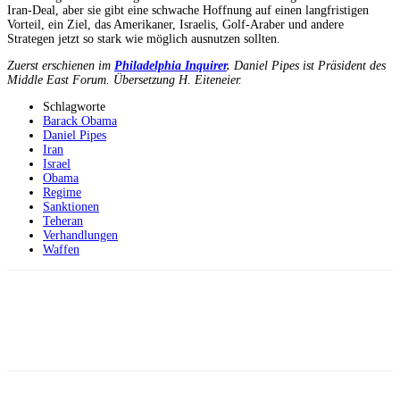
Iran-Deal, aber sie gibt eine schwache Hoffnung auf einen langfristigen
Vorteil, ein Ziel, das Amerikaner, Israelis, Golf-Araber und andere
Strategen jetzt so stark wie möglich ausnutzen sollten.
Zuerst erschienen im
Philadelphia Inquirer
.
Daniel Pipes ist Präsident des
Middle East Forum. Übersetzung
H. Eiteneier.
Schlagworte
Barack Obama
Daniel Pipes
Iran
Israel
Obama
Regime
Sanktionen
Teheran
Verhandlungen
Waffen
Facebook
X
Telegram
WhatsApp