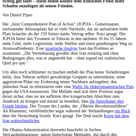
richtig gut läuft – darin enden könnte dem iranischen Feind mehr
Schaden zuzufügen als seinen Feinden.
Von Daniel Pipes
Der „Joint Comprehensive Plan of Action“ (JCPOA – Gemeinsamer,
umfassender Aktionsplan) hat so viele Nachteile, das sie aufzulisten mehr
Platz bräuchte als der 159 Seiten starke Vertrag selbst. Kurz gesagt: Der
JCPOA bietet den Tyrannen in Teheran in den nächsten 10 bis 15 Jahren
mehr Geld, mehr Legitimität, mehr Waffen und einen genehmigten Weg zu
Atomwaffenbesitz. Eine
israelische Analyse
fasst das Problem so
zusammen: „Die Vereinbarung gewährt dem Iran einseitig und ohne
Bedingungen alles, was er angestrebt hat – ohne irgend ein realistisches
Quid pro quo.“
Um alles noch schlimmer zu machen enthält der Plan keine Vorkehrungen
dafür, dass Teheran aufhört gewalttätige Gruppen zu unterstützen, seine
aggressiven Pläne zur Eroberung seiner Nachbarn aufzugeben, den
jüdischen Staat zu eliminieren oder eine
Waffe für elektromagentischen Puls
gegen die USA einzusetzen. Die Mullahs sind sich ihrer Position sogar
derart sicher, dass sie nie aufhören ihre kriegerischen Absichten zum
Ausdruck zu bringen und darauf zu bestehen, dass
die Amerikaner ihre
Feinde bleiben
. Der Tyrann des Landes, der „Oberste Revolutionsführer“
Ali Khamenei, veröffentlichte sogar während der Verhandlungen
ein Buch
über die Vernichtung Israels. Kurz gesagt: Der Deal macht
Krieg mit dem
Iran wahrscheinlicher.
Die Obama-Administration ihrerseits heuchelte in Sachen
Vertragsbedingungen, nutzte hinterlistige Methoden, ihn durch den