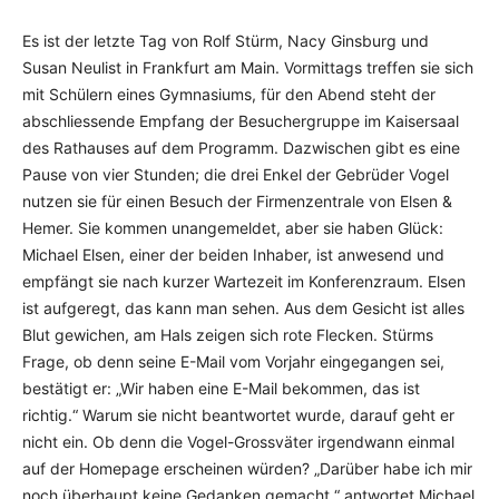
Es ist der letzte Tag von Rolf Stürm, Nacy Ginsburg und
Susan Neulist in Frankfurt am Main. Vormittags treffen sie sich
mit Schülern eines Gymnasiums, für den Abend steht der
abschliessende Empfang der Besuchergruppe im Kaisersaal
des Rathau­ses auf dem Programm. Dazwischen gibt es eine
Pause von vier Stunden; die drei Enkel der Gebrüder Vogel
nutzen sie für einen Besuch der Firmenzentrale von Elsen &
Hemer. Sie kommen unangemeldet, aber sie haben Glück:
Michael Elsen, einer der beiden Inhaber, ist anwe­send und
empfängt sie nach kurzer Wartezeit im Konferenzraum. Elsen
ist aufgeregt, das kann man sehen. Aus dem Gesicht ist alles
Blut gewichen, am Hals zeigen sich rote Flecken. Stürms
Frage, ob denn seine E-Mail vom Vorjahr eingegangen sei,
bestätigt er: „Wir haben eine E-Mail bekommen, das ist
richtig.“ Warum sie nicht beant­wortet wurde, darauf geht er
nicht ein. Ob denn die Vogel-Grossväter irgendwann einmal
auf der Homepage erscheinen würden? „Darüber habe ich mir
noch überhaupt keine Gedanken gemacht,“ antwortet Michael