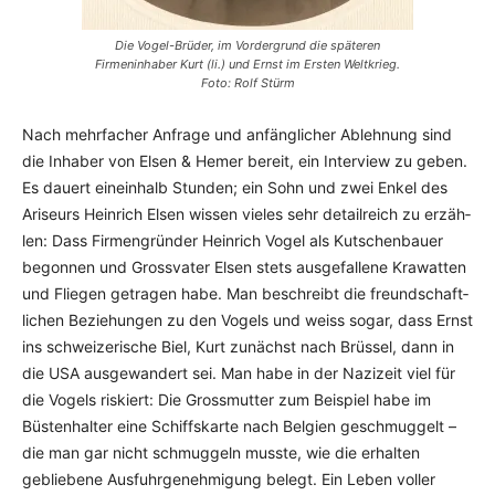
Die Vogel-Brüder, im Vordergrund die späteren
Firmeninhaber Kurt (li.) und Ernst im Ersten Weltkrieg.
Foto: Rolf Stürm
Nach mehrfacher Anfrage und anfänglicher Ablehnung sind
die Inhaber von Elsen & Hemer bereit, ein Interview zu geben.
Es dauert eineinhalb Stunden; ein Sohn und zwei Enkel des
Ariseurs Heinrich Elsen wissen vieles sehr detailreich zu er­zäh­
len: Dass Fir­mengründer Heinrich Vogel als Kutschenbauer
begonnen und Gross­vater Elsen stets ausgefallene Krawatten
und Fliegen getragen habe. Man beschreibt die freundschaft­
lichen Beziehungen zu den Vogels und weiss sogar, dass Ernst
ins schweize­rische Biel, Kurt zunächst nach Brüssel, dann in
die USA ausgewandert sei. Man habe in der Nazizeit viel für
die Vogels riskiert: Die Gross­mutter zum Beispiel habe im
Büsten­halter eine Schiffs­karte nach Belgien geschmug­gelt –
die man gar nicht schmuggeln musste, wie die er­hal­ten
gebliebene Ausfuhrgenehmigung belegt. Ein Le­ben voller