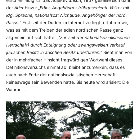
erschien lediglich das Adjektiv
arisch
, 1967 gesellte sich dann
der
Arier
hinzu: „
Edler, Angehöriger frühgeschichtl. Völker mit
idg. Sprache; nationalsoz: Nichtjude, Angehöriger der nord.
Rasse.
“ Erst seit der Duden im Internet vorliegt, erfah­ren wir,
was es mit dem Treiben der edlen nordischen Rasse ganz
allgemein auf sich hatte: „
(zur Zeit der nationalsozialistischen
Herrschaft) durch Enteig­nung oder zwangs­weisen Verkauf
jüdischen Besitz in arischen Besitz überführen.
“ Sieht man von
der in mehr­facher Hinsicht fragwürdigen Wortwahl dieses
Definitionsversuchs einmal ab, bleibt anzumerken, dass es
auch nach Ende der national­sozia­listi­schen Herrschaft
keineswegs sein Bewenden hatte. Bis heute wird arisiert: Die
Wahrheit.