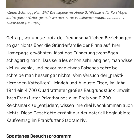
Warum Schmuggel im BH? Die sagenumwobene Schiffskarte für Kurt Vogel
durfte ganz offiziell gekauft werden. Foto: Hessisches Hauptstaatsarchiv
Wiesbaden (HHStaW)
Gefragt, warum sie trotz der freundschaftlichen Beziehungen
so gar nichts über die Gründerfamilie der Firma auf ihrer
Homepage erwähn­ten, lässt das Erinnerungs­ver­mögen
schlagartig nach. Das sei alles schon sehr lang her, man wisse
viel zu wenig, und bevor man etwas Falsches schreibe,
schreibe man besser gar nichts. Vom Versuch der „prakti­
zierenden Katholiken“ Heinrich und Auguste Elsen, im Jahr
1941 ein 4.700 Quadrat­me­ter großes Baugrundstück unweit
ihres Frankfurter Privat­hauses zum Preis von 9.700
Reichsmark zu „entjuden“, wissen ihre drei Nach­kommen auch
nichts. Diese Geschichte erzählt nur der notariell beglaubigte
Kaufvertrag im Frank­fur­ter Stadtarchiv.
Spontanes Besuchsprogramm