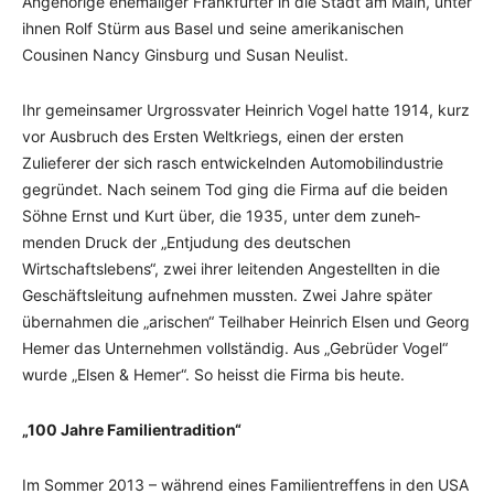
Angehörige ehemaliger Frankfurter in die Stadt am Main, unter
ihnen Rolf Stürm aus Basel und seine amerikanischen
Cousinen Nancy Ginsburg und Susan Neulist.
Ihr gemeinsamer Urgrossvater Heinrich Vogel hatte 1914, kurz
vor Aus­bruch des Ersten Weltkriegs, einen der ersten
Zulieferer der sich rasch entwickeln­den Automobil­indu­s­trie
gegründet. Nach seinem Tod ging die Firma auf die beiden
Söhne Ernst und Kurt über, die 1935, unter dem zuneh­
menden Druck der „Entjudung des deutschen
Wirtschaftslebens“, zwei ihrer leitenden Angestellten in die
Geschäfts­leitung aufnehmen mussten. Zwei Jahre später
übernah­men die „arischen“ Teilhaber Hein­rich Elsen und Georg
Hemer das Unter­nehmen vollstän­dig. Aus „Gebrüder Vogel“
wurde „Elsen & Hemer“. So heisst die Firma bis heute.
„100 Jahre Familientradition“
Im Sommer 2013 – während eines Familientreffens in den USA