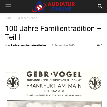
Start
Jüdisches Leben
100 Jahre Familientradition –
Teil I
Von
Redaktion Audiatur-Online
-
11. September 2015
0
Facebook
X
Telegram
WhatsA