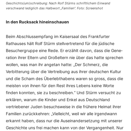
Geschichts(um)schreibung: Nach Rolf Stürms schriftlichem Einwand
verschwand lediglich das Halbwort „Familien“. Foto: Screenshot
In den Rucksack hineinschauen
Beim Abschlussempfang im Kaisersaal des Frankfurter
Rathauses hält Rolf Stürm stell­ver­tretend für die jüdische
Besuchergruppe eine Rede. Er erzählt davon, dass die Gene­
ration ihrer Eltern und Großeltern nie über das hatte sprechen
wollen, was man ihr an­getan hatte: „Der Schmerz, die
Verbitterung über die Vertreibung aus ihrer deutschen Kultur
und die Scham des Überlebthabens waren so gross, dass die
meisten von ihnen für den Rest ihres Lebens keine Worte
finden konnten, sie zu beschreiben.“ Und Stürm versucht zu
erklären, warum die Kinder und Enkel aus Deutsch­land
vertriebener Juden be­suchs­weise in die frühere Heimat ihrer
Familien zurückkehren: „Vielleicht, weil wir alle irgend­wann
erkannt haben, dass nur die Auseinander­set­zung mit unserer
Geschich­te uns frei machen kann von der Vergangenheit. Nur