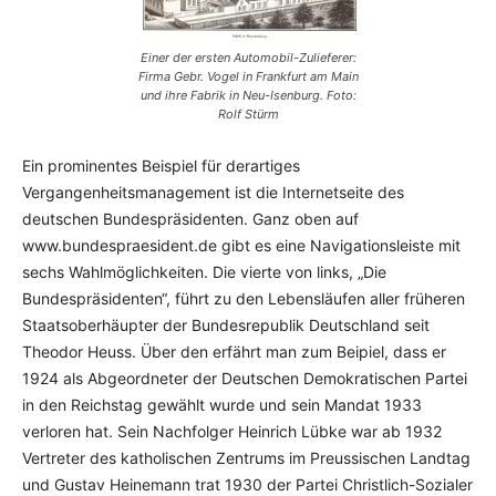
Einer der ersten Automobil-Zulieferer:
Firma Gebr. Vogel in Frankfurt am Main
und ihre Fabrik in Neu-Isenburg. Foto:
Rolf Stürm
Ein prominentes Beispiel für derartiges
Vergangenheitsmanagement ist die Internet­seite des
deutschen Bundespräsidenten. Ganz oben auf
www.bundespraesident.de gibt es eine Navigationsleiste mit
sechs Wahlmöglichkeiten. Die vierte von links, „Die
Bundespräsidenten“, führt zu den Lebens­läufen aller früheren
Staatsoberhäupter der Bundesrepublik Deutschland seit
Theodor Heuss. Über den erfährt man zum Beipiel, dass er
1924 als Abgeordneter der Deutschen Demo­kratischen Partei
in den Reichstag gewählt wurde und sein Mandat 1933
verloren hat. Sein Nachfolger Heinrich Lübke war ab 1932
Vertreter des katholischen Zentrums im Preussischen Landtag
und Gustav Heinemann trat 1930 der Partei Christ­lich-Sozialer