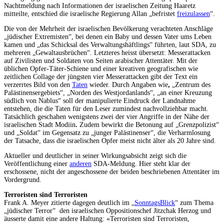
Nachtmeldung nach Informationen der israelischen Zeitung Haaretz
mitteilte, entschied die israelische Regierung Allan „befristet
freizulassen
“.
Die von der Mehrheit der israelischen Bevölkerung verachteten Anschläge
„jüdischer Extremisten“, bei denen ein Baby und dessen Vater ums Leben
kamen und „das Schicksal des Verwaltungshäftlings“ führten, laut SDA, zu
mehreren „Gewaltausbrüchen“. Letzteres heisst übersetzt: Messerattacken
auf Zivilisten und Soldaten von Seiten arabischer Attentäter. Mit der
üblichen Opfer-Täter-Schiene und einer kreativen geografischen wie
zeitlichen Collage der jüngsten vier Messerattacken gibt der Text ein
verzerrtes Bild von den
Taten
wieder. Durch Angaben wie
,
„Zentrum des
Palästinensergebiets“, „Norden des Westjordanlands“, „an einer Kreuzung
südlich von Nablus“ soll der manipulierte Eindruck der Landnahme
entstehen, die die Taten für den Leser zumindest nachvollziehbar macht.
Tatsächlich geschahen wenigstens zwei der vier Angriffe in der Nähe der
israelischen Stadt Modiin
.
Zudem bewirkt die Betonung auf „Grenzpolizist“
und „Soldat“ im Gegensatz zu „junger Palästinenser“, die Verharmlosung
der Tatsache, dass die israelischen Opfer meist nicht älter als 20 Jahre sind.
Aktueller und deutlicher in seiner Wirkungsabsicht zeigt sich die
Veröffentlichung einer
anderen
SDA-Meldung. Hier steht klar der
erschossene, nicht der angeschossene der beiden beschriebenen Attentäter im
Vordergrund.
Terroristen sind Terroristen
Frank A. Meyer zitierte dagegen deutlich im „
SonntagsBlick
“ zum Thema
„jüdischer Terror“ den israelischen Oppositionschef Jitzchak Herzog und
äusserte damit eine andere Haltung: «Terroristen sind Terroristen,