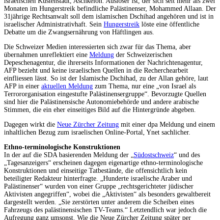
israelischen Küstenstadt, Aschkelon. Auslöser ist, der sich seit mehr als zwei
Monaten im Hungerstreik befindliche Palästinenser, Mohammed Allaan. Der
31jährige Rechtsanwalt soll dem islamischen Dschihad angehören und ist in
israelischer Administrativhaft. Sein
Hungerstreik
löste eine öffentliche
Debatte um die Zwangsernährung von Häftlingen aus.
Die Schweizer Medien interessierten sich zwar für das Thema, aber
übernahmen unreflektiert eine
Meldung
der Schweizerischen
Depeschenagentur, die ihrerseits Informationen der Nachrichtenagentur,
AFP bezieht und keine israelischen Quellen in die Recherchearbeit
einfliessen lässt. So ist der Islamische Dschihad, zu der Allan gehöre, laut
AFP in einer
aktuellen Meldung
zum Thema, nur eine „von Israel als
Terrororganisation eingestufte Palästinensergruppe“. Bevorzugte Quellen
sind hier die Palästinensische Autonomiebehörde und andere arabische
Stimmen, die ein eher einseitiges Bild auf die Hintergründe abgeben.
Dagegen wirkt die
Neue Zürcher Zeitung
mit einer dpa Meldung und einem
inhaltlichen Bezug zum israelischen Online-Portal, Ynet sachlicher.
Ethno-terminologische Konstruktionen
In der auf die SDA basierenden Meldung der „
Südostschweiz
“ und des
„Tagesanzeigers“ erscheinen dagegen eigenartige ethno-terminologische
Konstruktionen und einseitige Tatbestände, die offensichtlich kein
beteiligter Redakteur hinterfragte. „Hunderte israelische Araber und
Palästinenser“ wurden von einer Gruppe „rechtsgerichteter jüdischer
Aktivisten angegriffen“, wobei die „Aktivisten“ als besonders gewaltbereit
dargestellt werden. „Sie zerstörten unter anderem die Scheiben eines
Fahrzeugs des palästinensischen TV-Teams.“ Letztendlich war jedoch die
Aufregung ganz umsonst. Wie die Neue Zürcher Zeitung später per