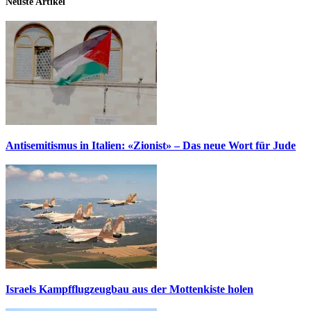
Neuste Artikel
Antisemitismus in Italien: «Zionist» – Das neue Wort für Jude
Israels Kampfflugzeugbau aus der Mottenkiste holen