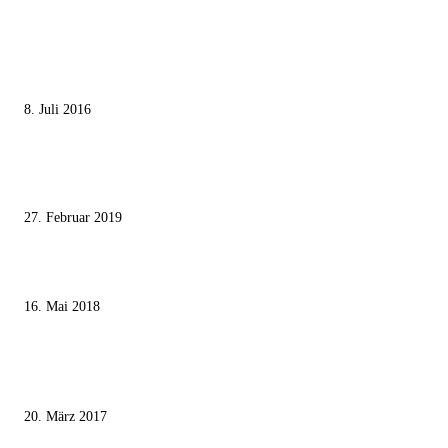
MEISTGELESEN
Die unerwünschte Offenbarung eines deutschen Syrers
8. Juli 2016
Pressefreiheit Fehlanzeige – Wie deutsche Politiker unliebsame Journaliste
mundtot machen wollen
27. Februar 2019
Ägypter stoppten die Gaza-Grenzunruhen
16. Mai 2018
MEISTKOMMENTIERT
Wie der Iran den israelischen Golan «befreien» will
20. März 2017