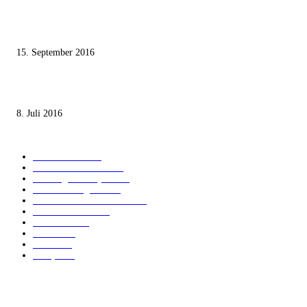
Knesset-Abgeordnete Hanin Zoabi: „Wir können der Idee eines jüdischen
Staates nicht zustimmen“
15. September 2016
Die unerwünschte Offenbarung eines deutschen Syrers
8. Juli 2016
KATEGORIEN
International
1821
Audiatur Exklusiv
1623
Meinung & Analyse
1544
Israel und Region
1016
Aktuelle Kurznachrichten
637
Jüdisches Leben
371
Innovation
224
Medien
112
Italiano
96
Français
91