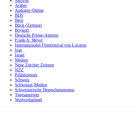
Aktivist
Araber
Audiatur-Online
BDS
Bern
Blick (Zeitung)
Boykott
Deutsche Presse-Agentur
Frank A. Meyer
Internationales Filmfestival von Locarno
Iran
Israel
Medien
Neue Zürcher Zeitung
NZZ
Palästinenser
Schweiz
Schweizer Medien
Schweizerische Depeschenagentur
Tagesanzeiger
Westjordanland
Facebook
X
Telegram
WhatsApp