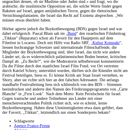
ungeachtet dessen, ob sie Muslime oder Juden sind.» und fragt, wo die
arabische, die muslimische Opposition sei, die solche Worte findet gegen
Raketen auf Israel, gegen antijüdischen Terror, gegen die rhetorischen
Vernichtungs­fantasien, die Israel das Recht auf Existenz absprechen. „Wir
müssen etwas überhört haben.
Hörbar agierte jedoch die Boykottbewegung (BDS) gegen Israel und war
dabei erfolgreich. Pascal Blum sah im „
Bund
“ den israelischen Filmbeitrag
„Tikkun“ (Reparatur) schon als Favorit für den Hauptpreis auf dem
Filmfest in Locarno. Doch mit Hilfe von Radio SRF, „
Kultur Kompakt
“,
liessen hochrangige Schweizer und internationale Filmschaffende, die
Mitglieder der Boykottbewegung sind, über Israel, das nicht wie andere
Länder sei, da es widerrechtlich palästinensischen Boden besetze, kritischen
Dampf ab. „Zu Recht?“, wie die Moderatorin selbstbewusst kommentierte.
Da die Filme durch den staatlichen Israel Film Fund, vor Ort vertreten
durch Katriel Schory, unterstützt wurden, dürften sich die Künstler nicht am
Festival beteiligen, hiess es. Er könne Kritik am Staat Israel verstehen, so
Shory, aber sie richte sich hier an den falschen Adressaten. Die anfangs
standhafte Festivalleitung liess sich schliesslich von den BDS – Stimmen
beeindrucken und änderte den Namen des Förderungsprogramms von „Carte
Blanche“ in „First Look“. Nach dem Motto: Kein Persilschein für Israel.
Gegen iranische und andere Teilnehmer aus Länder mit einer
menschenverachtenden Politik richtet sich, wie es scheint, keine
Boykottbewegung. Haben diese Unstimmigkeiten etwa dazu geführt, dass
der Favorit, „Tikkun“, letztendlich nur einen Sonderpreis bekam?
Schlagworte
Agence France-Presse