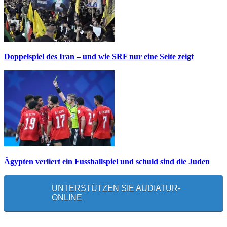
Doppelspiel des Iran – und wie SRF nur eine Seite zeigt
Ägypten verliert ein Fussballspiel und schuld sind die Juden
UNTERSTÜTZEN SIE AUDIATUR-
ONLINE