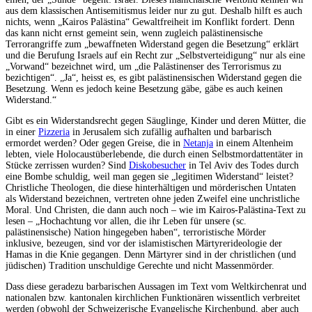
aus dem klassischen Antisemitismus leider nur zu gut. Deshalb hilft es auch
nichts, wenn „Kairos Palästina“ Gewaltfreiheit im Konflikt fordert. Denn
das kann nicht ernst gemeint sein, wenn zugleich palästinensische
Terrorangriffe zum „bewaffneten Widerstand gegen die Besetzung“ erklärt
und die Berufung Israels auf ein Recht zur „Selbstverteidigung“ nur als eine
„Vorwand“ bezeichnet wird, um „die Palästinenser des Terrorismus zu
bezichtigen“. „Ja“, heisst es, es gibt palästinensischen Widerstand gegen die
Besetzung. Wenn es jedoch keine Besetzung gäbe, gäbe es auch keinen
Widerstand.“
Gibt es ein Widerstandsrecht gegen Säuglinge, Kinder und deren Mütter, die
in einer
Pizzeria
in Jerusalem sich zufällig aufhalten und barbarisch
ermordet werden? Oder gegen Greise, die in
Netanja
in einem Altenheim
lebten, viele Holocaustüberlebende, die durch einen Selbstmordattentäter in
Stücke zerrissen wurden? Sind
Diskobesucher
in Tel Aviv des Todes durch
eine Bombe schuldig, weil man gegen sie „legitimen Widerstand“ leistet?
Christliche Theologen, die diese hinterhältigen und mörderischen Untaten
als Widerstand bezeichnen, vertreten ohne jeden Zweifel eine unchristliche
Moral. Und Christen, die dann auch noch – wie im Kairos-Palästina-Text zu
lesen – „Hochachtung vor allen, die ihr Leben für unsere (sc.
palästinensische) Nation hingegeben haben“, terroristische Mörder
inklusive, bezeugen, sind vor der islamistischen Märtyrerideologie der
Hamas in die Knie gegangen. Denn Märtyrer sind in der christlichen (und
jüdischen) Tradition unschuldige Gerechte und nicht Massenmörder.
Dass diese geradezu barbarischen Aussagen im Text vom Weltkirchenrat und
nationalen bzw. kantonalen kirchlichen Funktionären wissentlich verbreitet
werden (obwohl der Schweizerische Evangelische Kirchenbund, aber auch