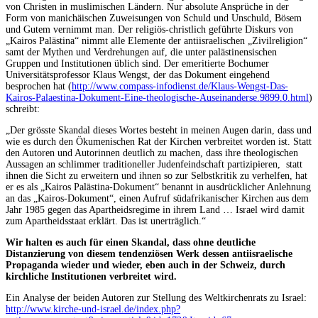
von Christen in muslimischen Ländern. Nur absolute Ansprüche in der
Form von manichäischen Zuweisungen von Schuld und Unschuld, Bösem
und Gutem vernimmt man. Der religiös-christlich geführte Diskurs von
„Kairos Palästina“ nimmt alle Elemente der antiisraelischen „Zivilreligion“
samt der Mythen und Verdrehungen auf, die unter palästinensischen
Gruppen und Institutionen üblich sind. Der emeritierte Bochumer
Universitätsprofessor Klaus Wengst, der das Dokument eingehend
besprochen hat (
http://www.compass-infodienst.de/Klaus-Wengst-Das-
Kairos-Palaestina-Dokument-Eine-theologische-Auseinanderse.9899.0.html
)
schreibt:
„Der grösste Skandal dieses Wortes besteht in meinen Augen darin, dass und
wie es durch den Ökumenischen Rat der Kirchen verbreitet worden ist. Statt
den Autoren und Autorinnen deutlich zu machen, dass ihre theologischen
Aussagen an schlimmer traditioneller Judenfeindschaft partizipieren, statt
ihnen die Sicht zu erweitern und ihnen so zur Selbstkritik zu verhelfen, hat
er es als „Kairos Palästina-Dokument“ benannt in ausdrücklicher Anlehnung
an das „Kairos-Dokument“, einen Aufruf südafrikanischer Kirchen aus dem
Jahr 1985 gegen das Apartheidsregime in ihrem Land … Israel wird damit
zum Apartheidsstaat erklärt. Das ist unerträglich.“
Wir halten es auch für einen Skandal, dass ohne deutliche
Distanzierung von diesem tendenziösen Werk dessen antiisraelische
Propaganda wieder und wieder, eben auch in der Schweiz, durch
kirchliche Institutionen verbreitet wird.
Ein Analyse der beiden Autoren zur Stellung des Weltkirchenrats zu Israel:
http://www.kirche-und-israel.de/index.php?