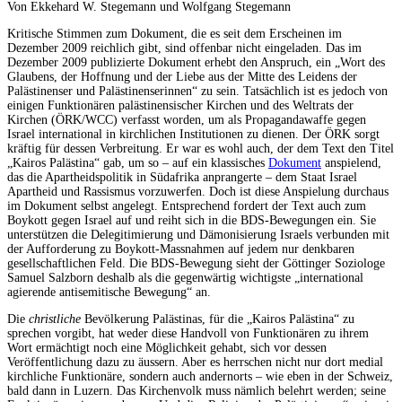
Von Ekkehard W. Stegemann und Wolfgang Stegemann
Kritische Stimmen zum Dokument, die es seit dem Erscheinen im
Dezember 2009 reichlich gibt, sind offenbar nicht eingeladen. Das im
Dezember 2009 publizierte Dokument erhebt den Anspruch, ein „Wort des
Glaubens, der Hoffnung und der Liebe aus der Mitte des Leidens der
Palästinenser und Palästinenserinnen“ zu sein. Tatsächlich ist es jedoch von
einigen Funktionären palästinensischer Kirchen und des Weltrats der
Kirchen (ÖRK/WCC) verfasst worden, um als Propagandawaffe gegen
Israel international in kirchlichen Institutionen zu dienen. Der ÖRK sorgt
kräftig für dessen Verbreitung. Er war es wohl auch, der dem Text den Titel
„Kairos Palästina“ gab, um so – auf ein klassisches
Dokument
anspielend,
das die Apartheidspolitik in Südafrika anprangerte – dem Staat Israel
Apartheid und Rassismus vorzuwerfen. Doch ist diese Anspielung durchaus
im Dokument selbst angelegt. Entsprechend fordert der Text auch zum
Boykott gegen Israel auf und reiht sich in die BDS-Bewegungen ein. Sie
unterstützen die Delegitimierung und Dämonisierung Israels verbunden mit
der Aufforderung zu Boykott-Massnahmen auf jedem nur denkbaren
gesellschaftlichen Feld. Die BDS-Bewegung sieht der Göttinger Soziologe
Samuel Salzborn deshalb als die gegenwärtig wichtigste „international
agierende antisemitische Bewegung“ an.
Die
christliche
Bevölkerung Palästinas, für die „Kairos Palästina“ zu
sprechen vorgibt, hat weder diese Handvoll von Funktionären zu ihrem
Wort ermächtigt noch eine Möglichkeit gehabt, sich vor dessen
Veröffentlichung dazu zu äussern. Aber es herrschen nicht nur dort medial
kirchliche Funktionäre, sondern auch andernorts – wie eben in der Schweiz,
bald dann in Luzern. Das Kirchenvolk muss nämlich belehrt werden; seine