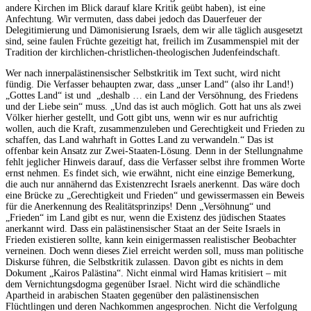
andere Kirchen im Blick darauf klare Kritik geübt haben), ist eine
Anfechtung. Wir vermuten, dass dabei jedoch das Dauerfeuer der
Delegitimierung und Dämonisierung Israels, dem wir alle täglich ausgesetzt
sind, seine faulen Früchte gezeitigt hat, freilich im Zusammenspiel mit der
Tradition der kirchlichen-christlichen-theologischen Judenfeindschaft.
Wer nach innerpalästinensischer Selbstkritik im Text sucht, wird nicht
fündig. Die Verfasser behaupten zwar, dass „unser Land“ (also ihr Land!)
„Gottes Land“ ist und „deshalb … ein Land der Versöhnung, des Friedens
und der Liebe sein“ muss. „Und das ist auch möglich. Gott hat uns als zwei
Völker hierher gestellt, und Gott gibt uns, wenn wir es nur aufrichtig
wollen, auch die Kraft, zusammenzuleben und Gerechtigkeit und Frieden zu
schaffen, das Land wahrhaft in Gottes Land zu verwandeln.“ Das ist
offenbar kein Ansatz zur Zwei-Staaten-Lösung. Denn in der Stellungnahme
fehlt jeglicher Hinweis darauf, dass die Verfasser selbst ihre frommen Worte
ernst nehmen. Es findet sich, wie erwähnt, nicht eine einzige Bemerkung,
die auch nur annähernd das Existenzrecht Israels anerkennt. Das wäre doch
eine Brücke zu „Gerechtigkeit und Frieden“ und gewissermassen ein Beweis
für die Anerkennung des Realitätsprinzips! Denn „Versöhnung“ und
„Frieden“ im Land gibt es nur, wenn die Existenz des jüdischen Staates
anerkannt wird. Dass ein palästinensischer Staat an der Seite Israels in
Frieden existieren sollte, kann kein einigermassen realistischer Beobachter
verneinen. Doch wenn dieses Ziel erreicht werden soll, muss man politische
Diskurse führen, die Selbstkritik zulassen. Davon gibt es nichts in dem
Dokument „Kairos Palästina“. Nicht einmal wird Hamas kritisiert – mit
dem Vernichtungsdogma gegenüber Israel. Nicht wird die schändliche
Apartheid in arabischen Staaten gegenüber den palästinensischen
Flüchtlingen und deren Nachkommen angesprochen. Nicht die Verfolgung