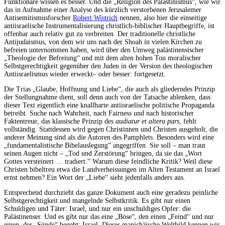
Funktionäre wissen es besser. Und die „Religion des Palästinismus“, wie wir
das in Aufnahme einer Analyse des kürzlich verstorbenen Jerusalemer
Antisemitismusforscher
Robert Wistrich
nennen, also hier die einseitige
antiisraelische Instrumentalisierung christlich-biblischer Hauptbegriffe, ist
offenbar auch relativ gut zu verbreiten. Der traditionelle christliche
Antijudaismus, von dem wir uns nach der Shoah in vielen Kirchen zu
befreien unternommen haben, wird über den Umweg palästinensischer
„Theologie der Befreiung“ und mit dem alten hohen Ton moralischer
Selbstgerechtigkeit gegenüber den Juden in der Version des theologischen
Antiisraelismus wieder erweckt– oder besser: fortgesetzt.
Die Trias „Glaube, Hoffnung und Liebe“, die auch als gliederndes Prinzip
der Stellungnahme dient, soll denn auch von der Tatsache ablenken, dass
dieser Text eigentlich eine knallharte antiisraelische politische Propaganda
betreibt. Suche nach Wahrheit, nach Fairness und nach historischer
Faktentreue, das klassische Prinzip des
audiatur et altera pars
, fehlt
vollständig. Stattdessen wird gegen Christinnen und Christen ausgeholt, die
anderer Meinung sind als die Autoren des Pamphlets. Besonders wird eine
„fundamentalistische Bibelauslegung“ angegriffen. Sie soll – man traut
seinen Augen nicht – „Tod und Zerstörung“ bringen, da sie das „Wort
Gottes versteinert … tradiert.“ Warum diese feindliche Kritik? Weil diese
Christen bibeltreu etwa die Landverheissungen im Alten Testament an Israel
ernst nehmen? Ein Wort der „Liebe“ sieht jedenfalls anders aus.
Entsprechend durchzieht das ganze Dokument auch eine geradezu peinliche
Selbstgerechtigkeit und mangelnde Selbstkritik. Es gibt nur einen
Schuldigen und Täter: Israel, und nur ein unschuldiges Opfer: die
Palästinenser. Und es gibt nur das eine „Böse“, den einen „Feind“ und nur
einen, der „Sünde“ begeht: Israel. Dieses manichäische Weltbild kennen wir