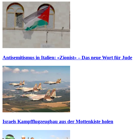
Antisemitismus in Italien: «Zionist» – Das neue Wort für Jude
Israels Kampfflugzeugbau aus der Mottenkiste holen