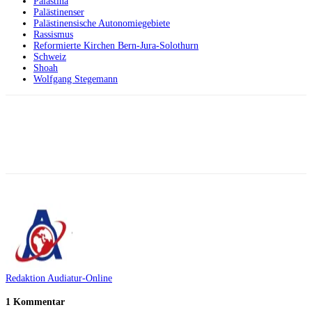
Palästina
Palästinenser
Palästinensische Autonomiegebiete
Rassismus
Reformierte Kirchen Bern-Jura-Solothurn
Schweiz
Shoah
Wolfgang Stegemann
Facebook
X
Telegram
WhatsApp
Redaktion Audiatur-Online
1 Kommentar