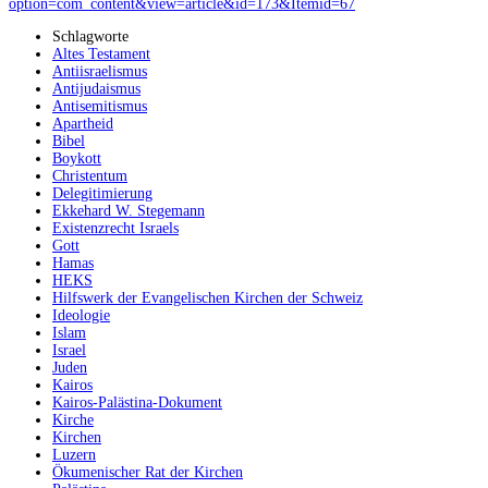
option=com_content&view=article&id=173&Itemid=67
Schlagworte
Altes Testament
Antiisraelismus
Antijudaismus
Antisemitismus
Apartheid
Bibel
Boykott
Christentum
Delegitimierung
Ekkehard W. Stegemann
Existenzrecht Israels
Gott
Hamas
HEKS
Hilfswerk der Evangelischen Kirchen der Schweiz
Ideologie
Islam
Israel
Juden
Kairos
Kairos-Palästina-Dokument
Kirche
Kirchen
Luzern
Ökumenischer Rat der Kirchen