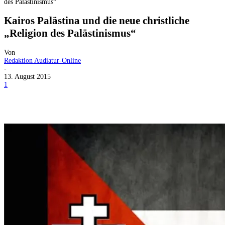
des Palästinismus“
Kairos Palästina und die neue christliche
„Religion des Palästinismus“
Von
Redaktion Audiatur-Online
-
13. August 2015
1
Facebook
X
Telegram
WhatsApp