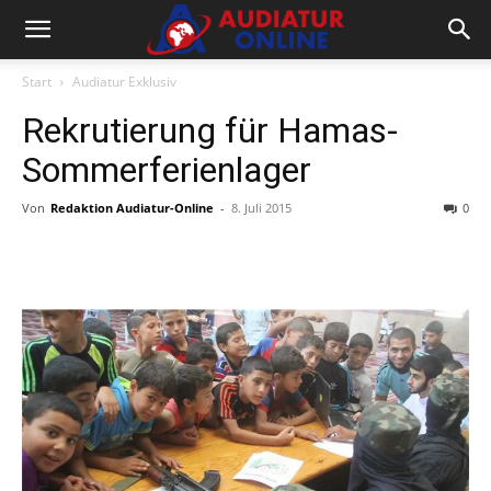
Start
Audiatur Exklusiv
Rekrutierung für Hamas-
Sommerferienlager
Von
Redaktion Audiatur-Online
-
8. Juli 2015
0
Facebook
X
Telegram
WhatsA