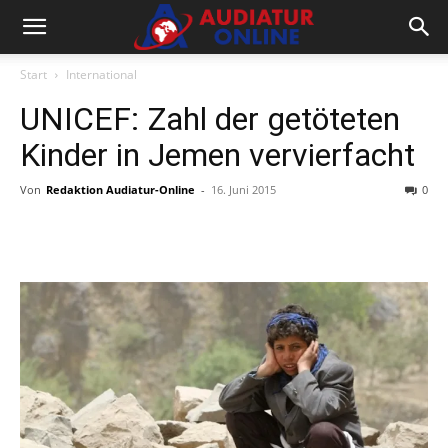
Start
International
UNICEF: Zahl der getöteten
Kinder in Jemen vervierfacht
Von
Redaktion Audiatur-Online
-
16. Juni 2015
0
Facebook
X
Telegram
WhatsA