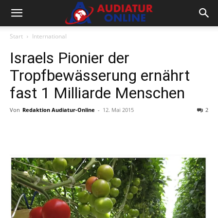
Start
International
Israels Pionier der
Tropfbewässerung ernährt
fast 1 Milliarde Menschen
Von
Redaktion Audiatur-Online
-
12. Mai 2015
2
Facebook
X
Telegram
WhatsA