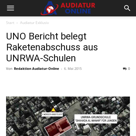
Start
Audiatur Exklusiv
UNO Bericht belegt
Raketenabschuss aus
UNRWA-Schulen
Von
Redaktion Audiatur-Online
-
6. Mai 2015
0
Facebook
X
Telegram
WhatsA