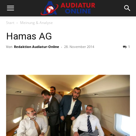
Start
Meinung & Analyse
Hamas AG
Von
Redaktion Audiatur-Online
-
28. November 2014
1
Facebook
X
Telegram
WhatsA