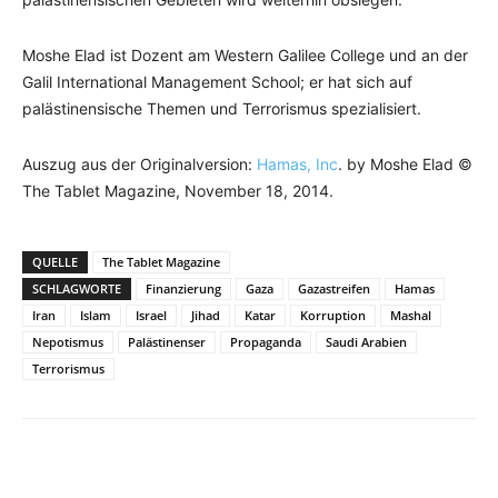
Moshe Elad ist Dozent am Western Galilee College und an der
Galil International Management School; er hat sich auf
palästinensische Themen und Terrorismus spezialisiert.
Auszug aus der Originalversion:
Hamas, Inc
. by Moshe Elad ©
The Tablet Magazine, November 18, 2014.
QUELLE
The Tablet Magazine
SCHLAGWORTE
Finanzierung
Gaza
Gazastreifen
Hamas
Iran
Islam
Israel
Jihad
Katar
Korruption
Mashal
Nepotismus
Palästinenser
Propaganda
Saudi Arabien
Terrorismus
Facebook
X
Telegram
WhatsA