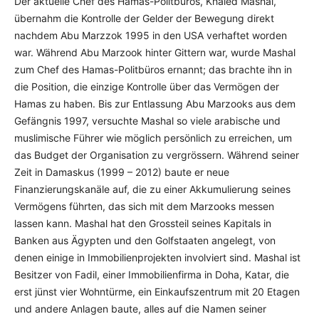
Der aktuelle Chef des Hamas-Politbüros, Khaled Mashal,
übernahm die Kontrolle der Gelder der Bewegung direkt
nachdem Abu Marzzok 1995 in den USA verhaftet worden
war. Während Abu Marzook hinter Gittern war, wurde Mashal
zum Chef des Hamas-Politbüros ernannt; das brachte ihn in
die Position, die einzige Kontrolle über das Vermögen der
Hamas zu haben. Bis zur Entlassung Abu Marzooks aus dem
Gefängnis 1997, versuchte Mashal so viele arabische und
muslimische Führer wie möglich persönlich zu erreichen, um
das Budget der Organisation zu vergrössern. Während seiner
Zeit in Damaskus (1999 – 2012) baute er neue
Finanzierungskanäle auf, die zu einer Akkumulierung seines
Vermögens führten, das sich mit dem Marzooks messen
lassen kann. Mashal hat den Grossteil seines Kapitals in
Banken aus Ägypten und den Golfstaaten angelegt, von
denen einige in Immobilienprojekten involviert sind. Mashal ist
Besitzer von Fadil, einer Immobilienfirma in Doha, Katar, die
erst jünst vier Wohntürme, ein Einkaufszentrum mit 20 Etagen
und andere Anlagen baute, alles auf die Namen seiner