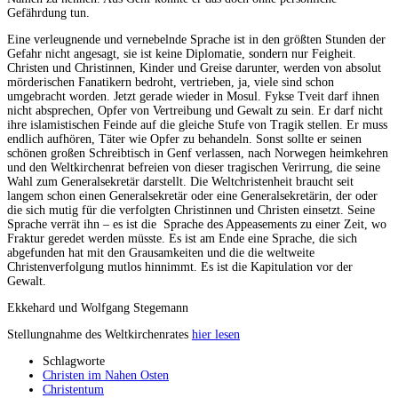
Gefährdung tun.
Eine verleugnende und vernebelnde Sprache ist in den größten Stunden der
Gefahr nicht angesagt, sie ist keine Diplomatie, sondern nur Feigheit.
Christen und Christinnen, Kinder und Greise darunter, werden von absolut
mörderischen Fanatikern bedroht, vertrieben, ja, viele sind schon
umgebracht worden. Jetzt gerade wieder in Mosul. Fykse Tveit darf ihnen
nicht absprechen, Opfer von Vertreibung und Gewalt zu sein. Er darf nicht
ihre islamistischen Feinde auf die gleiche Stufe von Tragik stellen. Er muss
endlich aufhören, Täter wie Opfer zu behandeln. Sonst sollte er seinen
schönen großen Schreibtisch in Genf verlassen, nach Norwegen heimkehren
und den Weltkirchenrat befreien von dieser tragischen Verirrung, die seine
Wahl zum Generalsekretär darstellt. Die Weltchristenheit braucht seit
langem schon einen Generalsekretär oder eine Generalsekretärin, der oder
die sich mutig für die verfolgten Christinnen und Christen einsetzt. Seine
Sprache verrät ihn – es ist die Sprache des Appeasements zu einer Zeit, wo
Fraktur geredet werden müsste. Es ist am Ende eine Sprache, die sich
abgefunden hat mit den Grausamkeiten und die die weltweite
Christenverfolgung mutlos hinnimmt. Es ist die Kapitulation vor der
Gewalt.
Ekkehard und Wolfgang Stegemann
Stellungnahme des Weltkirchenrates
hier lesen
Schlagworte
Christen im Nahen Osten
Christentum