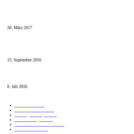
MEISTKOMMENTIERT
Wie der Iran den israelischen Golan «befreien» will
20. März 2017
Knesset-Abgeordnete Hanin Zoabi: „Wir können der Idee eines jüdischen
Staates nicht zustimmen“
15. September 2016
Die unerwünschte Offenbarung eines deutschen Syrers
8. Juli 2016
KATEGORIEN
International
1821
Audiatur Exklusiv
1623
Meinung & Analyse
1544
Israel und Region
1017
Aktuelle Kurznachrichten
637
Jüdisches Leben
371