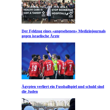
Der Feldzug eines «angesehenen» Medizinjournals
gegen israelische Ärzte
Ägypten verliert ein Fussballspiel und schuld sind
die Juden