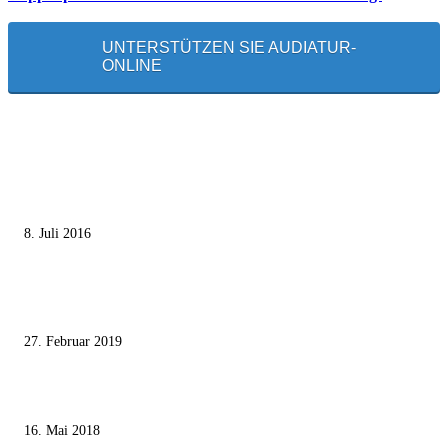
UNTERSTÜTZEN SIE AUDIATUR-
ONLINE
MEISTGELESEN
Die unerwünschte Offenbarung eines deutschen Syrers
8. Juli 2016
Pressefreiheit Fehlanzeige – Wie deutsche Politiker unliebsame Journaliste
mundtot machen wollen
27. Februar 2019
Ägypter stoppten die Gaza-Grenzunruhen
16. Mai 2018