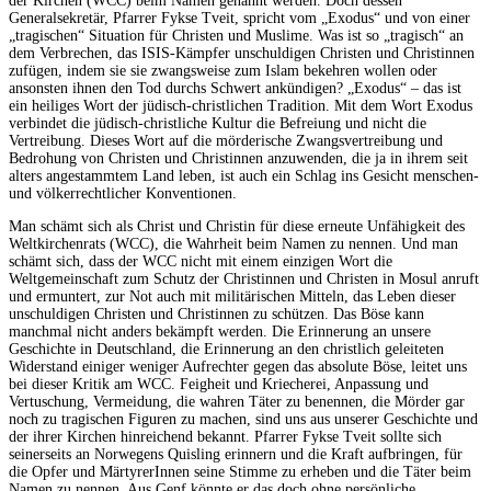
der Kirchen (WCC) beim Namen genannt werden. Doch dessen
Generalsekretär, Pfarrer Fykse Tveit, spricht vom „Exodus“ und von einer
„tragischen“ Situation für Christen und Muslime. Was ist so „tragisch“ an
dem Verbrechen, das ISIS-Kämpfer unschuldigen Christen und Christinnen
zufügen, indem sie sie zwangsweise zum Islam bekehren wollen oder
ansonsten ihnen den Tod durchs Schwert ankündigen? „Exodus“ – das ist
ein heiliges Wort der jüdisch-christlichen Tradition. Mit dem Wort Exodus
verbindet die jüdisch-christliche Kultur die Befreiung und nicht die
Vertreibung. Dieses Wort auf die mörderische Zwangsvertreibung und
Bedrohung von Christen und Christinnen anzuwenden, die ja in ihrem seit
alters angestammtem Land leben, ist auch ein Schlag ins Gesicht menschen-
und völkerrechtlicher Konventionen.
Man schämt sich als Christ und Christin für diese erneute Unfähigkeit des
Weltkirchenrats (WCC), die Wahrheit beim Namen zu nennen. Und man
schämt sich, dass der WCC nicht mit einem einzigen Wort die
Weltgemeinschaft zum Schutz der Christinnen und Christen in Mosul anruft
und ermuntert, zur Not auch mit militärischen Mitteln, das Leben dieser
unschuldigen Christen und Christinnen zu schützen. Das Böse kann
manchmal nicht anders bekämpft werden. Die Erinnerung an unsere
Geschichte in Deutschland, die Erinnerung an den christlich geleiteten
Widerstand einiger weniger Aufrechter gegen das absolute Böse, leitet uns
bei dieser Kritik am WCC. Feigheit und Kriecherei, Anpassung und
Vertuschung, Vermeidung, die wahren Täter zu benennen, die Mörder gar
noch zu tragischen Figuren zu machen, sind uns aus unserer Geschichte und
der ihrer Kirchen hinreichend bekannt. Pfarrer Fykse Tveit sollte sich
seinerseits an Norwegens Quisling erinnern und die Kraft aufbringen, für
die Opfer und MärtyrerInnen seine Stimme zu erheben und die Täter beim
Namen zu nennen. Aus Genf könnte er das doch ohne persönliche