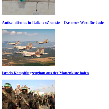
Antisemitismus in Italien: «Zionist» – Das neue Wort für Jude
Israels Kampfflugzeugbau aus der Mottenkiste holen