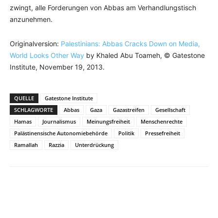
zwingt, alle Forderungen von Abbas am Verhandlungstisch
anzunehmen.
Originalversion:
Palestinians: Abbas Cracks Down on Media,
World Looks Other Way
by Khaled Abu Toameh, © Gatestone
Institute, November 19, 2013.
QUELLE
Gatestone Institute
SCHLAGWORTE
Abbas
Gaza
Gazastreifen
Gesellschaft
Hamas
Journalismus
Meinungsfreiheit
Menschenrechte
Palästinensische Autonomiebehörde
Politik
Pressefreiheit
Ramallah
Razzia
Unterdrückung
Facebook
X
Telegram
WhatsApp