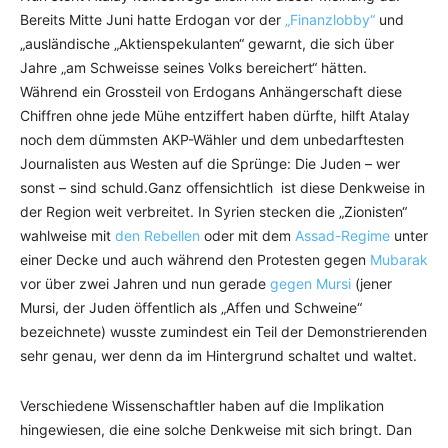
Bereits Mitte Juni hatte Erdogan vor der
„Finanzlobby“
und
„ausländische „Aktienspekulanten“ gewarnt, die sich über
Jahre „am Schweisse seines Volks bereichert“ hätten.
Während ein Grossteil von Erdogans Anhängerschaft diese
Chiffren ohne jede Mühe entziffert haben dürfte, hilft Atalay
noch dem dümmsten AKP-Wähler und dem unbedarftesten
Journalisten aus Westen auf die Sprünge: Die Juden – wer
sonst – sind schuld.Ganz offensichtlich ist diese Denkweise in
der Region weit verbreitet. In Syrien stecken die „Zionisten“
wahlweise mit
den Rebellen
oder mit dem
Assad-Regime
unter
einer Decke und auch während den Protesten gegen
Mubarak
vor über zwei Jahren und nun gerade
gegen Mursi
(jener
Mursi, der Juden öffentlich als „Affen und Schweine“
bezeichnete) wusste zumindest ein Teil der Demonstrierenden
sehr genau, wer denn da im Hintergrund schaltet und waltet.
Verschiedene Wissenschaftler haben auf die Implikation
hingewiesen, die eine solche Denkweise mit sich bringt. Dan