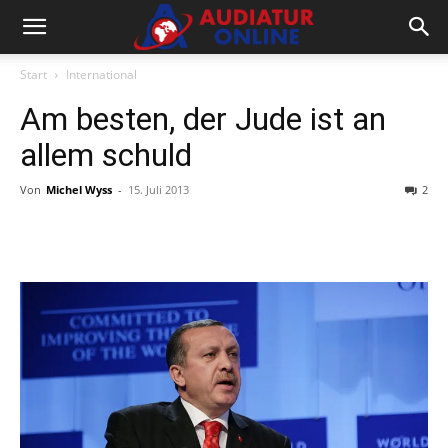
Start
International
Am besten, der Jude ist an
allem schuld
Von
Michel Wyss
-
15. Juli 2013
2
Facebook
X
Telegram
WhatsA