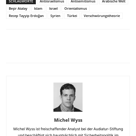
SCHLAGWORTE
Antiisraelismus
Antisemitismus
Arabische Welt
Beşir Atalay
Islam
Israel
Orientalismus
Recep Tayyip Erdoğan
Syrien
Türkei
Verschwörungstheorie
Facebook
X
Telegram
WhatsA
Michel Wyss
Michel Wyss ist freischaffender Analyst bei der Audiatur-Stiftung
und beschäftigt sich hauptsächlich mit Sicherheitspolitik im