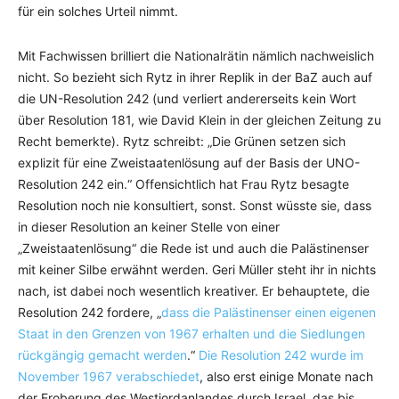
für ein solches Urteil nimmt.
Mit Fachwissen brilliert die Nationalrätin nämlich nachweislich
nicht. So bezieht sich Rytz in ihrer Replik in der BaZ auch auf
die UN-Resolution 242 (und verliert andererseits kein Wort
über Resolution 181, wie David Klein in der gleichen Zeitung zu
Recht bemerkte). Rytz schreibt: „Die Grünen setzen sich
explizit für eine Zweistaatenlösung auf der Basis der UNO-
Resolution 242 ein.“ Offensichtlich hat Frau Rytz besagte
Resolution noch nie konsultiert, sonst. Sonst wüsste sie, dass
in dieser Resolution an keiner Stelle von einer
„Zweistaatenlösung“ die Rede ist und auch die Palästinenser
mit keiner Silbe erwähnt werden. Geri Müller steht ihr in nichts
nach, ist dabei noch wesentlich kreativer. Er behauptete, die
Resolution 242 fordere, „
dass die Palästinenser einen eigenen
Staat in den Grenzen von 1967 erhalten und die Siedlungen
rückgängig gemacht werden
.“
Die Resolution 242 wurde im
November 1967 verabschiedet
, also erst einige Monate nach
der Eroberung des Westjordanlandes durch Israel, das bis