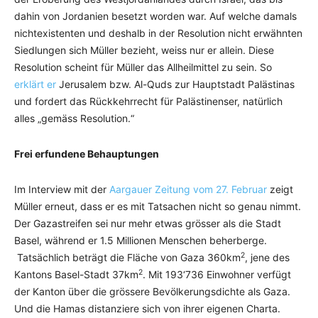
dahin von Jordanien besetzt worden war. Auf welche damals
nichtexistenten und deshalb in der Resolution nicht erwähnten
Siedlungen sich Müller bezieht, weiss nur er allein. Diese
Resolution scheint für Müller das Allheilmittel zu sein. So
erklärt er
Jerusalem bzw. Al-Quds zur Hauptstadt Palästinas
und fordert das Rückkehrrecht für Palästinenser, natürlich
alles „gemäss Resolution.“
Frei erfundene Behauptungen
Im Interview mit der
Aargauer Zeitung vom 27. Februar
zeigt
Müller erneut, dass er es mit Tatsachen nicht so genau nimmt.
Der Gazastreifen sei nur mehr etwas grösser als die Stadt
Basel, während er 1.5 Millionen Menschen beherberge.
2
Tatsächlich beträgt die Fläche von Gaza 360km
, jene des
2
Kantons Basel-Stadt 37km
. Mit 193‘736 Einwohner verfügt
der Kanton über die grössere Bevölkerungsdichte als Gaza.
Und die Hamas distanziere sich von ihrer eigenen Charta.