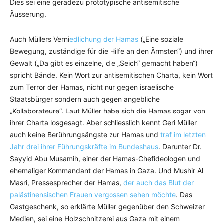
Dies sei eine geradezu prototypische antisemitische
Äusserung.
Auch Müllers Verni
edlichung der Hamas
(„Eine soziale
Bewegung, zuständige für die Hilfe an den Ärmsten“) und ihrer
Gewalt („Da gibt es einzelne, die „Seich“ gemacht haben“)
spricht Bände. Kein Wort zur antisemitischen Charta, kein Wort
zum Terror der Hamas, nicht nur gegen israelische
Staatsbürger sondern auch gegen angebliche
„Kollaborateure“. Laut Müller habe sich die Hamas sogar von
ihrer Charta losgesagt. Aber schliesslich kennt Geri Müller
auch keine Berührungsängste zur Hamas und
traf im letzten
Jahr drei ihrer Führungskräfte im Bundeshaus
. Darunter Dr.
Sayyid Abu Musamih, einer der Hamas-Chefideologen und
ehemaliger Kommandant der Hamas in Gaza. Und Mushir Al
Masri, Pressesprecher der Hamas,
der auch das Blut der
palästinensischen Frauen vergossen sehen möchte
. Das
Gastgeschenk, so erklärte Müller gegenüber den Schweizer
Medien, sei eine Holzschnitzerei aus Gaza mit einem