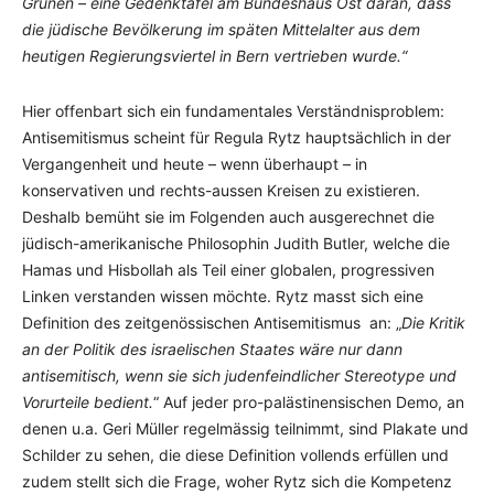
Grünen – eine Gedenktafel am Bundeshaus Ost daran, dass
die jüdische Bevölkerung im späten Mittelalter aus dem
heutigen Regierungsviertel in Bern vertrieben wurde.“
Hier offenbart sich ein fundamentales Verständnisproblem:
Antisemitismus scheint für Regula Rytz hauptsächlich in der
Vergangenheit und heute – wenn überhaupt – in
konservativen und rechts-aussen Kreisen zu existieren.
Deshalb bemüht sie im Folgenden auch ausgerechnet die
jüdisch-amerikanische Philosophin Judith Butler, welche die
Hamas und Hisbollah als Teil einer globalen, progressiven
Linken verstanden wissen möchte. Rytz masst sich eine
Definition des zeitgenössischen Antisemitismus an: „
Die Kritik
an der Politik des israelischen Staates wäre nur dann
antisemitisch, wenn sie sich judenfeindlicher Stereotype und
Vorurteile bedient.
“ Auf jeder pro-palästinensischen Demo, an
denen u.a. Geri Müller regelmässig teilnimmt, sind Plakate und
Schilder zu sehen, die diese Definition vollends erfüllen und
zudem stellt sich die Frage, woher Rytz sich die Kompetenz