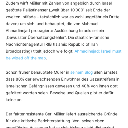
Zudem wirft Müller mit Zahlen von angeblich durch Israel
getötete Palästinenser („weit über 10‘000“ seit Ende der
zweiten Intifada – tatsächlich war es wohl ungefähr ein Drittel
davon) um sich und behauptet, die von Mahmud
Ahmadinejad propagierte Auslöschung Israels sei ein
„bewusster Übersetzungsfehler“. Die staatlich-iranische
Nachrichtenagentur IRIB (Islamic Republic of Iran
Broadcasting) titelt jedoch wie folgt:
Ahmadinejad: Israel must
be wiped off the map
.
Schon früher behauptete Müller in
seinem Blog
allen Ernstes,
dass 80% der erwachsenden Einwohner des Gazastreifens in
israelischen Gefängnissen gewesen und 40% von ihnen dort
gefoltert worden seien. Beweise und Quellen gibt er dafür
keine an.
Der faktenresistente Geri Müller liefert ausreichende Gründe
für eine kritische Berichterstattung. Von seinen oben
angeführten Aussagen hat er sich bislang nicht distanziert.