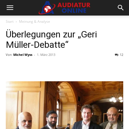
Start
Meinung & Analyse
Überlegungen zur „Geri
Müller-Debatte“
Von
Michel Wyss
-
1. März 2013
12
Facebook
X
Telegram
WhatsA