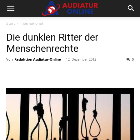
Start
International
Die dunklen Ritter der
Menschenrechte
Von
Redaktion Audiatur-Online
-
12. Dezember 2012
0
Facebook
X
Telegram
WhatsA