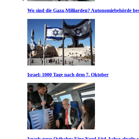
Wo sind die Gaza-Milliarden? Autonomiebehörde bes
Israel: 1000 Tage nach dem 7. Oktober
Israels neue Ostbahn: Eine Nord-Süd-Achse abseits v