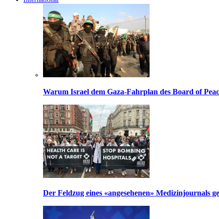
Warum Israel dem Gaza-Fahrplan des Board of Peac
Der Feldzug eines «angesehenen» Medizinjournals geg