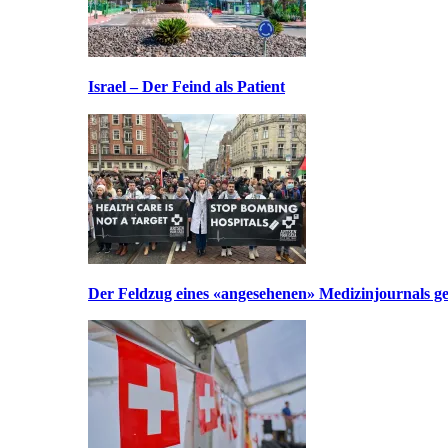
Israel – Der Feind als Patient
Der Feldzug eines «angesehenen» Medizinjournals geg