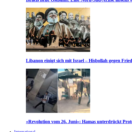
Libanon einigt sich mit Israel – Hisbollah gegen Frie
«Revolution vom 26. Juni»: Hamas unterdrückt Prote
International