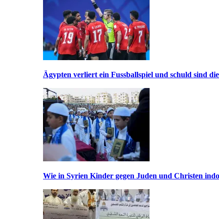
Ägypten verliert ein Fussballspiel und schuld sind di
Wie in Syrien Kinder gegen Juden und Christen indo