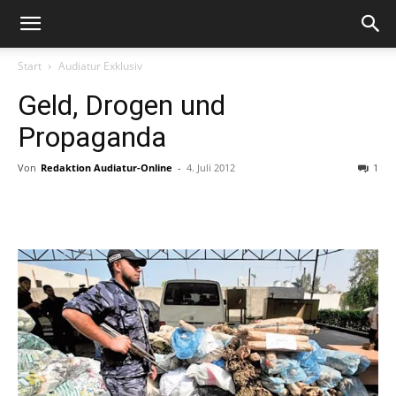
Start
Audiatur Exklusiv
Geld, Drogen und
Propaganda
Von
Redaktion Audiatur-Online
-
4. Juli 2012
1
Facebook
X
Telegram
WhatsA