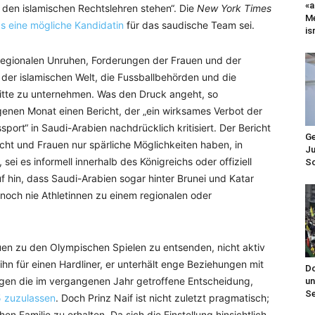
«a
den islamischen Rechtslehren stehen“. Die
New York Times
Me
as eine mögliche Kandidatin
für das saudische Team sei.
is
 regionalen Unruhen, Forderungen der Frauen und der
der islamischen Welt, die Fussballbehörden und die
itte zu unternehmen. Was den Druck angeht, so
nen Monat einen Bericht, der „ein wirksames Verbot der
port“ in Saudi-Arabien nachdrücklich kritisiert. Der Bericht
Ge
icht und Frauen nur spärliche Möglichkeiten haben, in
Ju
ei es informell innerhalb des Königreichs oder offiziell
Sc
f hin, dass Saudi-Arabien sogar hinter Brunei und Katar
 noch nie Athletinnen zu einem regionalen oder
uen zu den Olympischen Spielen zu entsenden, nicht aktiv
 ihn für einen Hardliner, er unterhält enge Beziehungen mit
Do
gegen die im vergangenen Jahr getroffene Entscheidung,
un
Se
 zuzulassen
. Doch Prinz Naif ist nicht zuletzt pragmatisch;
hen Familie zu erhalten. Da sich die Einstellung hinsichtlich