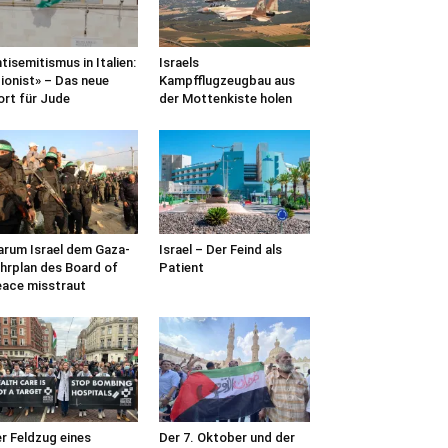
tisemitismus in Italien:
Israels
ionist» – Das neue
Kampfflugzeugbau aus
rt für Jude
der Mottenkiste holen
rum Israel dem Gaza-
Israel – Der Feind als
hrplan des Board of
Patient
ace misstraut
r Feldzug eines
Der 7. Oktober und der