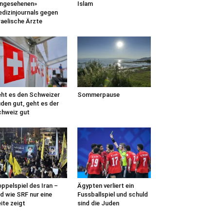
ngesehenen»
Islam
dizinjournals gegen
raelische Ärzte
ht es den Schweizer
Sommerpause
den gut, geht es der
hweiz gut
ppelspiel des Iran –
Ägypten verliert ein
d wie SRF nur eine
Fussballspiel und schuld
ite zeigt
sind die Juden