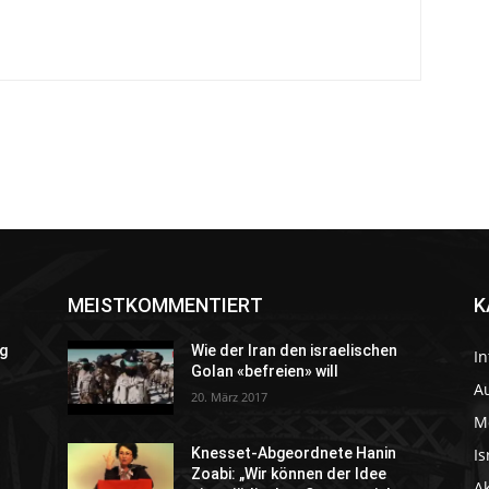
MEISTKOMMENTIERT
K
g
Wie der Iran den israelischen
In
Golan «befreien» will
Au
20. März 2017
M
Is
Knesset-Abgeordnete Hanin
Zoabi: „Wir können der Idee
A