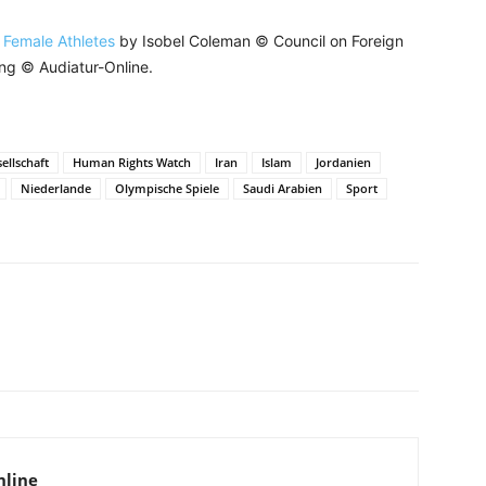
 Female Athletes
by Isobel Coleman © Council on Foreign
ng © Audiatur-Online.
ellschaft
Human Rights Watch
Iran
Islam
Jordanien
Niederlande
Olympische Spiele
Saudi Arabien
Sport
WhatsApp
Email
Drucken
Li
nline