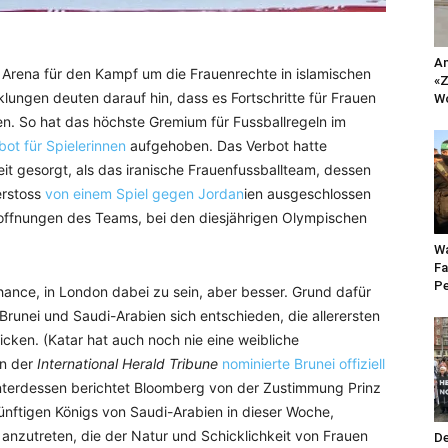
An
en Arena für den Kampf um die Frauenrechte in islamischen
«Z
lungen deuten darauf hin, dass es Fortschritte für Frauen
Wo
n. So hat das höchste Gremium für Fussballregeln im
bot für Spielerinnen
aufgehoben. Das Verbot hatte
t gesorgt, als das iranische Frauenfussballteam, dessen
erstoss
von einem Spiel gegen Jordan
ien ausgeschlossen
Hoffnungen des Teams, bei den diesjährigen Olympischen
Wa
Fa
Pe
hance, in London dabei zu sein, aber besser. Grund dafür
Brunei und Saudi-Arabien sich entschieden, die allerersten
cken. (Katar hat auch noch nie eine weibliche
en der
International Herald Tribune
nominierte Brunei offiziell
Unterdessen berichtet Bloomberg von der Zustimmung Prinz
ünftigen Königs von Saudi-Arabien in dieser Woche,
 anzutreten, die der Natur und Schicklichkeit von Frauen
De