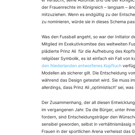
der Frauenrechte im Königreich – langsam – ände
mitzuziehen. Wenn es endgültig zu der Entsch
zu nominieren, würde sie in dieses Schema pas
Was den Fussball angeht, so war der Initiator d
Mitglied im Exekutivkomitee des weltweiten Fu
plädierte Prinz Ali für die Aufhebung des Kopf
religiöser Symbolik, es ist einfach ein Fall von 
den Niederlanden entworfenes Kopftuch
verfüg
Modellen als sicherer gilt. Die Entscheidung 
während das Design getestet wird. Sie muss im
allerdings, dass Prinz Ali „optimistisch“ sei, wa
Der Zusammenhang, der all diesen Entwicklunge
im vergangenen Jahr. Da die Bürger, unter ihne
fordern, sind Entscheidungsträger den Wünsc
sensibel geworden, selbst in verhältnismässig 
Frauen in der sportlichen Arena verheisst das G