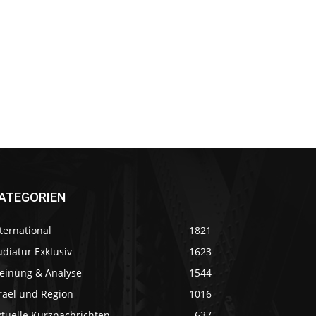
ATEGORIEN
ternational
1821
diatur Exklusiv
1623
einung & Analyse
1544
rael und Region
1016
ktuelle Kurznachrichten
637