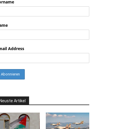
orname
ame
mail Address
Neuste Artikel