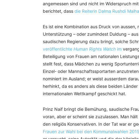
angemessen sind und nicht im Widerspruch mit 
berichtet, dass
die Reiterin Dalma Rushdi Malh
Es ist eine Kombination aus Druck von aussen,
Unterstützung – oder zumindest Duldung – aus 
saudischen Regierung dazu bringt, solche Schr
veröffentlichte
Human Rights Watch
im
vergange
Beteiligung von Frauen am nationalen Leistungss
stellt fest, dass Mädchen zu wenig Sportunterr
Einzel- oder Mannschaftssportarten anzutreten, s
nominiert im Ausland; er weist ausserdem darau
herhinkt, da es anders als diese beiden Länder
internationalen Wettkampf geschickt hat.
Prinz Naif bringt die Bemühung, saudische Fra
voran, aber er scheint sie zuzulassen. Man hält
den religiös Konservativen. In der Tat war er 
Frauen zur Wahl bei den Kommunalwahlen 2015
er versucht, seine Autorität und die der königlic