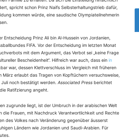
rt, spricht schon Prinz Naifs Selbsterhaltungstrieb dafür,
eidung kommen würde, eine saudische Olympiateilnehmerin
sen.
er Entscheidung Prinz Ali bin Al-Hussein von Jordanien,
ssballbundes FIFA. Vor der Entscheidung im letzten Monat
tuchverbots mit dem Argument, das Verbot sei „keine Frage
kultureller Bescheidenheit“. Hilfreich war auch, dass ein
in
bar war, dessen Klettverschluss im Vergleich mit früheren
vom März erlaubt das Tragen von Kopftüchern versuchsweise,
 Juli noch bestätigt werden.
Associated Press
berichtet
s die Ratifzierung angeht.
n zugrunde liegt, ist der Umbruch in der arabischen Welt
n die Frauen, mit Nachdruck Verantwortlichkeit und Rechte
hen des Volkes nach Veränderung gegenüber äusserst
ruhigen Ländern wie Jordanien und Saudi-Arabien. Für
utes.