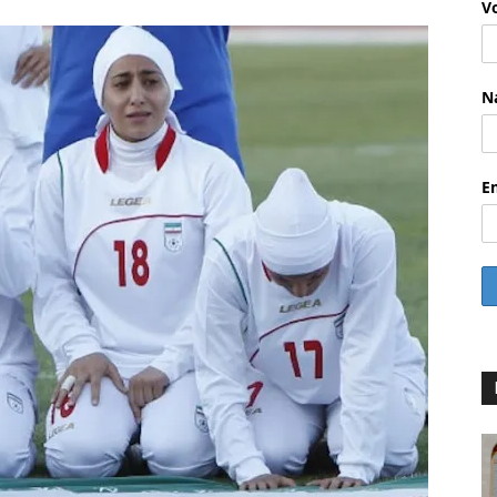
V
N
E