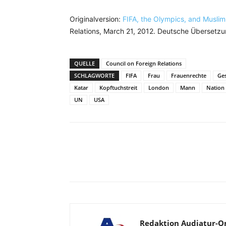
Originalversion:
FIFA, the Olympics, and Muslim
Relations, March 21, 2012. Deutsche Übersetzu
QUELLE
Council on Foreign Relations
SCHLAGWORTE
FIFA
Frau
Frauenrechte
Ges
Katar
Kopftuchstreit
London
Mann
Nation
UN
USA
Facebook
X
Telegram
Redaktion Audiatur-O