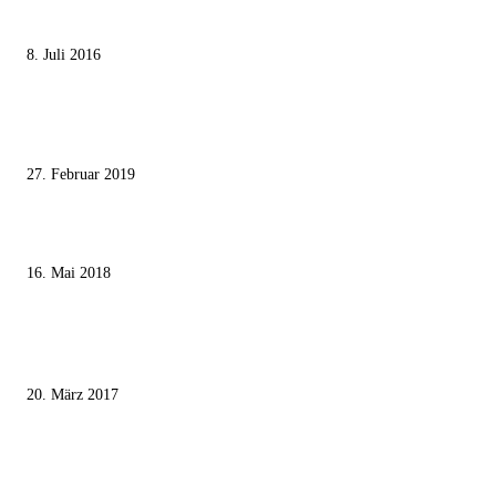
Die unerwünschte Offenbarung eines deutschen Syrers
8. Juli 2016
Pressefreiheit Fehlanzeige – Wie deutsche Politiker unliebsame Journaliste
mundtot machen wollen
27. Februar 2019
Ägypter stoppten die Gaza-Grenzunruhen
16. Mai 2018
MEISTKOMMENTIERT
Wie der Iran den israelischen Golan «befreien» will
20. März 2017
Knesset-Abgeordnete Hanin Zoabi: „Wir können der Idee eines jüdischen
Staates nicht zustimmen“