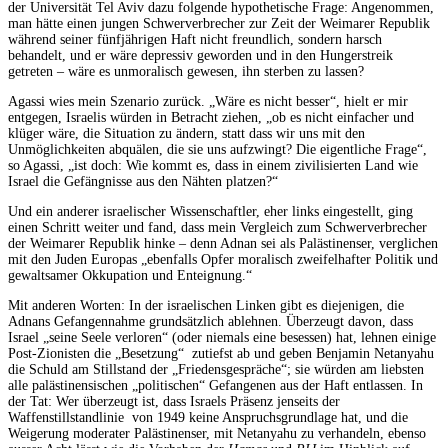
der Universität Tel Aviv dazu folgende hypothetische Frage: Angenommen,
man hätte einen jungen Schwerverbrecher zur Zeit der Weimarer Republik
während seiner fünfjährigen Haft nicht freundlich, sondern harsch
behandelt, und er wäre depressiv geworden und in den Hungerstreik
getreten – wäre es unmoralisch gewesen, ihn sterben zu lassen?
Agassi wies mein Szenario zurück. „Wäre es nicht besser“, hielt er mir
entgegen, Israelis würden in Betracht ziehen, „ob es nicht einfacher und
klüger wäre, die Situation zu ändern, statt dass wir uns mit den
Unmöglichkeiten abquälen, die sie uns aufzwingt? Die eigentliche Frage“,
so Agassi, „ist doch: Wie kommt es, dass in einem zivilisierten Land wie
Israel die Gefängnisse aus den Nähten platzen?“
Und ein anderer israelischer Wissenschaftler, eher links eingestellt, ging
einen Schritt weiter und fand, dass mein Vergleich zum Schwerverbrecher
der Weimarer Republik hinke – denn Adnan sei als Palästinenser, verglichen
mit den Juden Europas „ebenfalls Opfer moralisch zweifelhafter Politik und
gewaltsamer Okkupation und Enteignung.“
Mit anderen Worten: In der israelischen Linken gibt es diejenigen, die
Adnans Gefangennahme grundsätzlich ablehnen. Überzeugt davon, dass
Israel „seine Seele verloren“ (oder niemals eine besessen) hat, lehnen einige
Post-Zionisten die „Besetzung“ zutiefst ab und geben Benjamin Netanyahu
die Schuld am Stillstand der „Friedensgespräche“; sie würden am liebsten
alle palästinensischen „politischen“ Gefangenen aus der Haft entlassen. In
der Tat: Wer überzeugt ist, dass Israels Präsenz jenseits der
Waffenstillstandlinie von 1949 keine Anspruchsgrundlage hat, und die
Weigerung moderater Palästinenser, mit Netanyahu zu verhandeln, ebenso