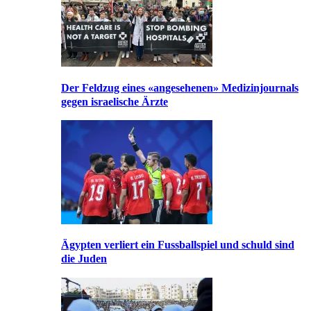
Der Feldzug eines «angesehenen» Medizinjournals
gegen israelische Ärzte
Ägypten verliert ein Fussballspiel und schuld sind
die Juden