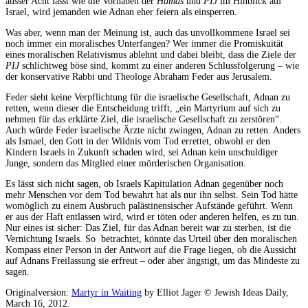
ausser Acht lässt wie die Vorhaben der
Hamas
und
PIJ
im Hinblick auf
Israel, wird jemanden wie Adnan eher feiern als einsperren.
Was aber, wenn man der Meinung ist, auch das unvollkommene Israel sei
noch immer ein moralisches Unterfangen? Wer immer die Promiskuität
eines moralischen Relativismus ablehnt und dabei bleibt, dass die Ziele der
PIJ
schlichtweg böse sind, kommt zu einer anderen Schlussfolgerung – wie
der konservative Rabbi und Theologe Abraham Feder aus Jerusalem.
Feder sieht keine Verpflichtung für die israelische Gesellschaft, Adnan zu
retten, wenn dieser die Entscheidung trifft, „ein Martyrium auf sich zu
nehmen für das erklärte Ziel, die israelische Gesellschaft zu zerstören“.
Auch würde Feder israelische Ärzte nicht zwingen, Adnan zu retten. Anders
als Ismael, den Gott in der Wildnis vom Tod errettet, obwohl er den
Kindern Israels in Zukunft schaden wird, sei Adnan kein unschuldiger
Junge, sondern das Mitglied einer mörderischen Organisation.
Es lässt sich nicht sagen, ob Israels Kapitulation Adnan gegenüber noch
mehr Menschen vor dem Tod bewahrt hat als nur ihn selbst. Sein Tod hätte
womöglich zu einem Ausbruch palästinensischer Aufstände geführt. Wenn
er aus der Haft entlassen wird, wird er töten oder anderen helfen, es zu tun.
Nur eines ist sicher: Das Ziel, für das Adnan bereit war zu sterben, ist die
Vernichtung Israels. So betrachtet, könnte das Urteil über den moralischen
Kompass einer Person in der Antwort auf die Frage liegen, ob die Aussicht
auf Adnans Freilassung sie erfreut – oder aber ängstigt, um das Mindeste zu
sagen.
Originalversion:
Martyr in Waiting
by Elliot Jager © Jewish Ideas Daily,
March 16, 2012.