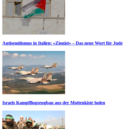
Antisemitismus in Italien: «Zionist» – Das neue Wort für Jude
Israels Kampfflugzeugbau aus der Mottenkiste holen