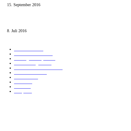
15. September 2016
Die unerwünschte Offenbarung eines deutschen Syrers
8. Juli 2016
KATEGORIEN
International
1821
Audiatur Exklusiv
1623
Meinung & Analyse
1544
Israel und Region
1016
Aktuelle Kurznachrichten
637
Jüdisches Leben
371
Innovation
224
Medien
112
Italiano
96
Français
91