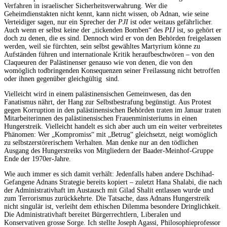
Verfahren in israelischer Sicherheitsverwahrung. Wer die
Geheimdienstakten nicht kennt, kann nicht wissen, ob Adnan, wie seine
Verteidiger sagen, nur ein Sprecher der
PJI
ist oder weitaus gefährlicher.
Auch wenn er selbst keine der „tickenden Bomben“ des
PIJ
ist, so gehört er
doch zu denen, die es sind. Dennoch wird er von den Behörden freigelassen
werden, weil sie fürchten, sein selbst gewähltes Martyrium könne zu
Aufständen führen und internationale Kritik heraufbeschwören – von den
Claqueuren der Palästinenser genauso wie von denen, die von den
womöglich todbringenden Konsequenzen seiner Freilassung nicht betroffen
oder ihnen gegenüber gleichgültig sind.
Vielleicht wird in einem palästinensischen Gemeinwesen, das den
Fanatismus nährt, der Hang zur Selbstbestrafung begünstigt. Aus Protest
gegen Korruption in den palästinensischen Behörden traten im Januar traten
Mitarbeiterinnen des palästinensischen Frauenministeriums in einen
Hungerstreik. Vielleicht handelt es sich aber auch um ein weiter verbreitetes
Phänomen: Wer „Kompromiss“ mit „Betrug“ gleichsetzt, neigt womöglich
zu selbstzerstörerischem Verhalten. Man denke nur an den tödlichen
Ausgang des Hungerstreiks von Mitgliedern der Baader-Meinhof-Gruppe
Ende der 1970er-Jahre.
Wie auch immer es sich damit verhält: Jedenfalls haben andere Dschihad-
Gefangene Adnans Strategie bereits kopiert – zuletzt Hana Shalabi, die nach
der Administrativhaft im Austausch mit Gilad Shalit entlassen wurde und
zum Terrorismus zurückkehrte. Die Tatsache, dass Adnans Hungerstreik
nicht singulär ist, verleiht dem ethischen Dilemma besondere Dringlichkeit.
Die Administrativhaft bereitet Bürgerrechtlern, Liberalen und
Konservativen grosse Sorge. Ich stellte Joseph Agassi, Philosophieprofessor