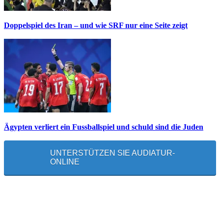
Doppelspiel des Iran – und wie SRF nur eine Seite zeigt
Ägypten verliert ein Fussballspiel und schuld sind die Juden
UNTERSTÜTZEN SIE AUDIATUR-
ONLINE
MEISTGELESEN