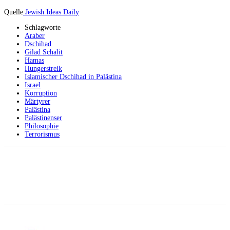
Quelle
Jewish Ideas Daily
Schlagworte
Araber
Dschihad
Gilad Schalit
Hamas
Hungerstreik
Islamischer Dschihad in Palästina
Israel
Korruption
Märtyrer
Palästina
Palästinenser
Philosophie
Terrorismus
Facebook
X
Telegram
WhatsApp