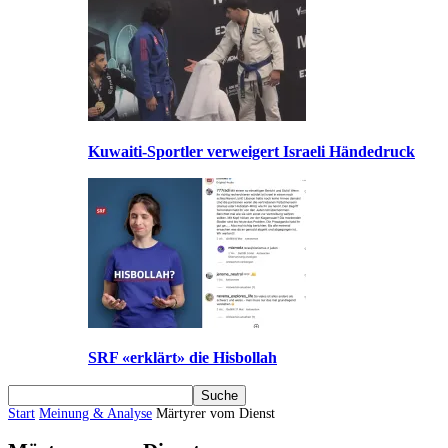
Kuwaiti-Sportler verweigert Israeli Händedruck
SRF «erklärt» die Hisbollah
Start
Meinung & Analyse
Märtyrer vom Dienst