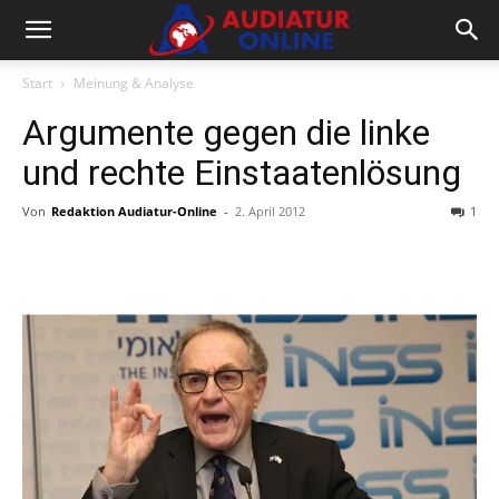
Start
Meinung & Analyse
Argumente gegen die linke
und rechte Einstaatenlösung
Von
Redaktion Audiatur-Online
-
2. April 2012
1
Facebook
X
Telegram
WhatsA