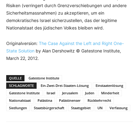
Risiken (verringert durch Grenzverschiebungen und andere
Sicherheitsmassnahmen) zu akzeptieren, um ein
demokratisches Israel sicherzustellen, das der legitime
Nationalstaat des jüdischen Volkes bleiben wird.
Originalversion:
The Case Against the Left and Right One-
State Solution
by Alan Dershowitz © Gatestone Institute,
March 22, 2012.
QUELLE
Gatestone Institute
SCHLAGWORTE
Ein-Zwei-Drei-Staaten-Lösung
Einstaatenlösung
Gatestone Institute
Israel
Jerusalem
Juden
Minderheit
Nationalstaat
Palästina
Palästinenser
Rückkehrrecht
Siedlungen
Staatsbürgerschaft
Staatsgebiet
UN
Verfassung