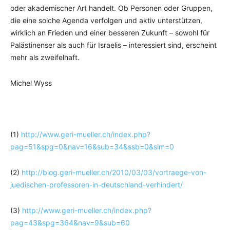
oder akademischer Art handelt. Ob Personen oder Gruppen,
die eine solche Agenda verfolgen und aktiv unterstützen,
wirklich an Frieden und einer besseren Zukunft – sowohl für
Palästinenser als auch für Israelis – interessiert sind, erscheint
mehr als zweifelhaft.
Michel Wyss
(1)
http://www.geri-mueller.ch/index.php?
pag=51&spg=0&nav=16&sub=34&ssb=0&slm=0
(2)
http://blog.geri-mueller.ch/2010/03/03/vortraege-von-
juedischen-professoren-in-deutschland-verhindert/
(3)
http://www.geri-mueller.ch/index.php?
pag=43&spg=364&nav=9&sub=60