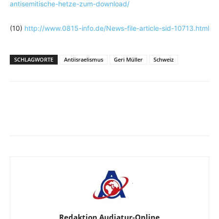
antisemitische-hetze-zum-download/
(10)
http://www.0815-info.de/News-file-article-sid-10713.html
SCHLAGWORTE
Antiisraelismus
Geri Müller
Schweiz
Facebook
X
Telegram
WhatsA
Redaktion Audiatur-Online