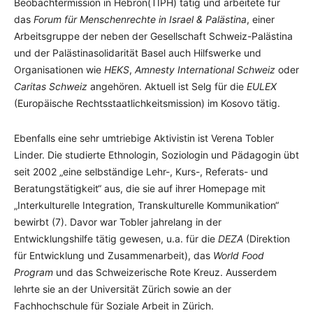
Beobachtermission in Hebron(TIPH) tätig und arbeitete für
das
Forum für Menschenrechte in Israel & Palästina
, einer
Arbeitsgruppe der neben der Gesellschaft Schweiz-Palästina
und der Palästinasolidarität Basel auch Hilfswerke und
Organisationen wie
HEKS
,
Amnesty International Schweiz
oder
Caritas Schweiz
angehören. Aktuell ist Selg für die
EULEX
(Europäische Rechtsstaatlichkeitsmission) im Kosovo tätig.
Ebenfalls eine sehr umtriebige Aktivistin ist Verena Tobler
Linder. Die studierte Ethnologin, Soziologin und Pädagogin übt
seit 2002 „eine selbständige Lehr-, Kurs-, Referats- und
Beratungstätigkeit“ aus, die sie auf ihrer Homepage mit
„Interkulturelle Integration, Transkulturelle Kommunikation“
bewirbt (7). Davor war Tobler jahrelang in der
Entwicklungshilfe tätig gewesen, u.a. für die
DEZA
(Direktion
für Entwicklung und Zusammenarbeit), das
World Food
Program
und das Schweizerische Rote Kreuz. Ausserdem
lehrte sie an der Universität Zürich sowie an der
Fachhochschule für Soziale Arbeit in Zürich.