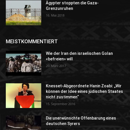
Ägypter stoppten die Gaza-
Grenzunruhen
16. Mai 2018
MEISTKOMMENTIERT
Wie der Iran den israelischen Golan
«befreien» will
20. März 2017
Knesset-Abgeordnete Hanin Zoabi: „Wir
können der Idee eines jüdischen Staates
nicht zustimmen“
15. September 2016
Die unerwünschte Offenbarung eines
deutschen Syrers