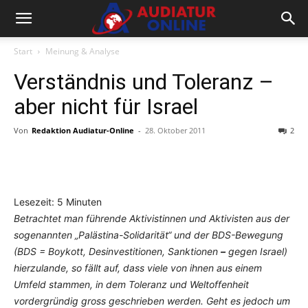
Start
Meinung & Analyse
Verständnis und Toleranz –
aber nicht für Israel
Von
Redaktion Audiatur-Online
-
28. Oktober 2011
2
Facebook
X
Telegram
WhatsA
Lesezeit:
5
Minuten
Betrachtet man führende Aktivistinnen und Aktivisten aus der
sogenannten „Palästina-Solidarität“ und der BDS-Bewegung
(BDS = Boykott, Desinvestitionen, Sanktionen
–
gegen Israel)
hierzulande, so fällt auf, dass viele von ihnen aus einem
Umfeld stammen, in dem Toleranz und Weltoffenheit
vordergründig gross geschrieben werden. Geht es jedoch um